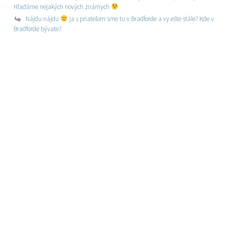
Hľadáme nejakých nových známych
Nájdu nájdu
ja s priateľom sme tu v Bradforde a vy ešte stále? Kde v
Bradforde bývate?