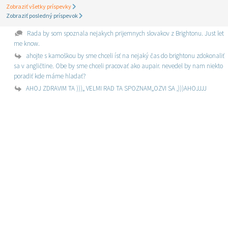
Zobraziť všetky príspevky
Zobraziť posledný príspevok
Rada by som spoznala nejakych prijemnych slovakov z Brightonu. Just let
me know.
ahojte s kamoškou by sme chceli ísť na nejaký čas do brightonu zdokonaliť
sa v angličtine. Obe by sme chceli pracovať ako aupair. nevedel by nam niekto
poradiť kde máme hladať?
AHOJ ZDRAVIM TA ))),, VELMI RAD TA SPOZNAM,,OZVI SA ,)))AHOJJJJ