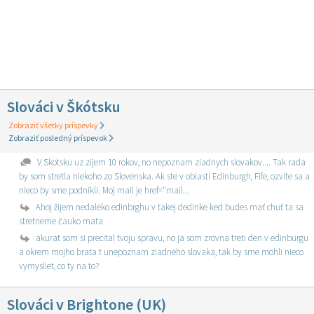
Slováci v Škótsku
Zobraziť všetky príspevky
Zobraziť posledný príspevok
V Skotsku uz zijem 10 rokov, no nepoznam ziadnych slovakov.... Tak rada
by som stretla niekoho zo Slovenska. Ak ste v oblasti Edinburgh, Fife, ozvite sa a
nieco by sme podnikli. Moj mail je href="mail...
Ahoj žijem nedaleko edinbrghu v takej dedinke ked budes mať chuť ta sa
stretneme čauko mata
akurat som si precital tvoju spravu, no ja som zrovna treti den v edinburgu
a okrem mojho brata t unepoznam ziadneho slovaka, tak by sme mohli nieco
vymysliet, co ty na to?
Slováci v Brightone (UK)