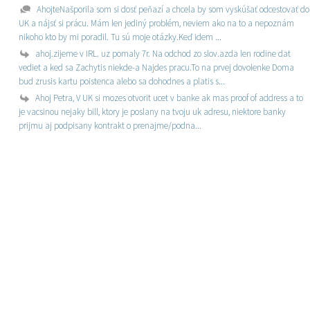
AhojteNašporila som si dosť peňazí a chcela by som vyskúšať odcestovať do
UK a nájsť si prácu. Mám len jediný problém, neviem ako na to a nepoznám
nikoho kto by mi poradil. Tu sú moje otázky.Keď idem ...
ahoj.zijeme v IRL. uz pomaly 7r. Na odchod zo slov.azda len rodine dat
vediet a ked sa Zachytis niekde-a Najdes pracu.To na prvej dovolenke Doma
bud zrusis kartu poistenca alebo sa dohodnes a platis s...
Ahoj Petra, V UK si mozes otvorit ucet v banke ak mas proof of address a to
je vacsinou nejaky bill, ktory je poslany na tvoju uk adresu, niektore banky
prijmu aj podpisany kontrakt o prenajme/podna...