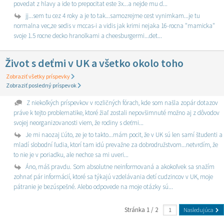
povedat z hlavy a ide to prepocitat este 3x...a nejde mu d...
jj...sem tu cez 4 roky a je to tak...samozrejme cest vynimkam...je tu
normalna vec,ze sedis v mccas-i a vidis jak krimi nejaka 16-rocna "mamicka"
svoje 1.5 rocne decko hranolkami a cheesburgermi...det...
Život s deťmi v UK a všetko okolo toho
Zobraziť všetky príspevky
Zobraziť posledný príspevok
Z niekoľkých príspevkov v rozličných fórach, kde som našla zopár dotazov
práve k tejto problematike, ktoré žiaľ zostali nepovšimnuté možno aj z dôvodov
svojej neorganizovanosti viem, že rodiny s deťmi...
Je mi naozaj Ľúto, ze je to takto...mám pocit, že v UK sú len samí študenti a
mladí slobodní ľudia, ktorí tam idú prevažne za dobrodružstvom...netvrdím, že
to nie je v poriadku, ale nechce sa mi uveri...
Áno, máš pravdu. Som absolutne neinformovaná a akokoľvek sa snažím
zohnať pár informácií, ktoré sa týkajú vzdelávania detí cudzincov v UK, moje
pátranie je bezúspešné. Alebo odpovede na moje otázky sú...
Stránka 1 / 2
Nasledujúca