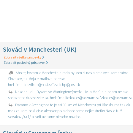
Slováci v Manchesteri (UK)
Zobraziť všetky príspevky
Zobraziť posledný príspevok
Ahojte, byvam v Manchestri a rada by som si nasla nejakych kamaratov,
Slovakov, tu. Moja e-mailova adresa:
href="mailto:zdichp@post.sk">zdichp@post.sk
Nazdar ludiu.Byvam vo Warringtone{medzi Liv. a Man} a hladam nejake
spriaznene duse ozvite sa. href="mailto:kokles@zoznam.sk">kokles@zoznam.sk
Byvame v Accringtone to je asi 30 km od Menchestru pri Blackburne tak ak
mas zaujem posli cislo alebo odpis a dohodneme nejke stretko.Nas je tu 5
slovakov /4+1/ a radi uvitame niekoho noveho.