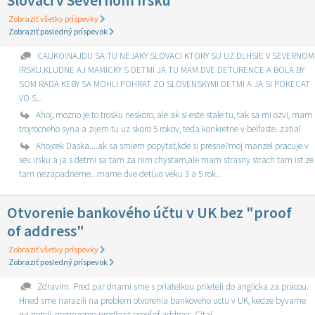
Slováci v Severnom Írsku
Zobraziť všetky príspevky
Zobraziť posledný príspevok
CAUKO!NAJDU SA TU NEJAKY SLOVACI KTORY SU UZ DLHSIE V SEVERNOM
IRSKU.KLUDNE AJ MAMICKY S DETMI JA TU MAM DVE DETURENCE A BOLA BY
SOM RADA KEBY SA MOHLI POHRAT ZO SLOVENSKYMI DETMI A JA SI POKECAT
VO S...
Ahoj, mozno je to trosku neskoro, ale ak si este stale tu, tak sa mi ozvi, mam
trojrocneho syna a zijem tu uz skoro 5 rokov, teda konkretne v belfaste. zatial
Ahojcek Daska....ak sa smiem popytat,kde si presne?moj manzel pracuje v
sev.irsku a ja s detmi sa tam za nim chystam,ale mam strasny strach tam ist ze
tam nezapadneme...mame dve deti,vo veku 3 a 5 rok...
Otvorenie bankového účtu v UK bez "proof
of address"
Zobraziť všetky príspevky
Zobraziť posledný príspevok
Zdravim. Pred par dnami sme s priatelkou prileteli do anglicka za pracou.
Hned sme narazili na problem otvorenia bankoveho uctu v UK, kedze byvame
na hoteli, nemozeme predlozit proof of address. Cital...