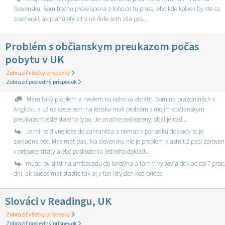
Slovensku. Som trochu prekvapena z toho co tu pises, lebo kde kolvek by ste sa
zosobasili, ak planujete zit v uk (kde som zila pos...
Problém s občianskym preukazom počas
pobytu v UK
Zobraziť všetky príspevky
Zobraziť posledný príspevok
Mám taký problém a neviem na koho sa obrátiť. Som na prázdninách v
Anglicku a už na ceste sem na letisku mali problém s mojím občianskym
preukazom, ešte starého typu. Je značne poškodený, obal je rozl...
Je mii to divne ides do zahranicia a nemas v poriadku doklady to je
zakladna vec. Mas mat pas , Na slovensku nie je problem vlastnit 2 pasi zaroven
v pripade straty alebo poskodenia jedneho dokladu .
musel by si ist na ambasadu do londyna a tam ti vybavia doklad do 7 prac.
dni. ak budes mat stastie tak aj v ten isty den ked prides.
Slováci v Readingu, UK
Zobraziť všetky príspevky
Zobraziť posledný príspevok