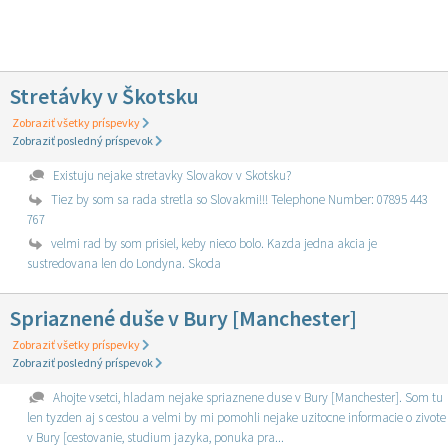
Stretávky v Škotsku
Zobraziť všetky príspevky
Zobraziť posledný príspevok
Existuju nejake stretavky Slovakov v Skotsku?
Tiez by som sa rada stretla so Slovakmi!!! Telephone Number: 07895 443
767
velmi rad by som prisiel, keby nieco bolo. Kazda jedna akcia je
sustredovana len do Londyna. Skoda
Spriaznené duše v Bury [Manchester]
Zobraziť všetky príspevky
Zobraziť posledný príspevok
Ahojte vsetci, hladam nejake spriaznene duse v Bury [Manchester]. Som tu
len tyzden aj s cestou a velmi by mi pomohli nejake uzitocne informacie o zivote
v Bury [cestovanie, studium jazyka, ponuka pra...