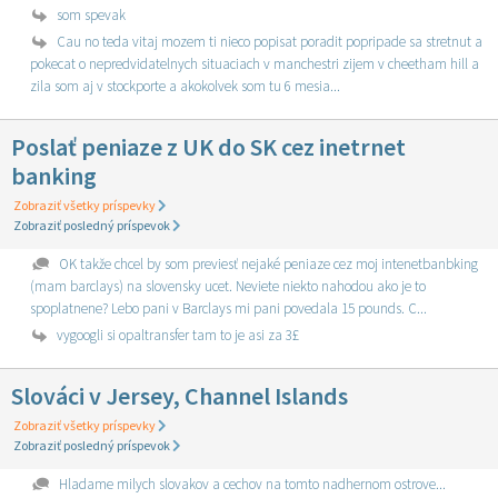
som spevak
Cau no teda vitaj mozem ti nieco popisat poradit popripade sa stretnut a
pokecat o nepredvidatelnych situaciach v manchestri zijem v cheetham hill a
zila som aj v stockporte a akokolvek som tu 6 mesia...
Poslať peniaze z UK do SK cez inetrnet
banking
Zobraziť všetky príspevky
Zobraziť posledný príspevok
OK takže chcel by som previesť nejaké peniaze cez moj intenetbanbking
(mam barclays) na slovensky ucet. Neviete niekto nahodou ako je to
spoplatnene? Lebo pani v Barclays mi pani povedala 15 pounds. C...
vygoogli si opaltransfer tam to je asi za 3£
Slováci v Jersey, Channel Islands
Zobraziť všetky príspevky
Zobraziť posledný príspevok
Hladame milych slovakov a cechov na tomto nadhernom ostrove...