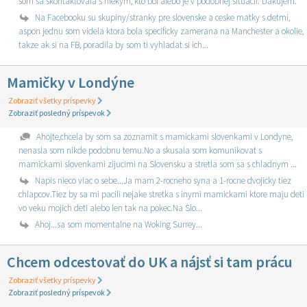
som sa skontaktovala s niekým, kto bol alebo je v podobnej situácii. Ďakujem.
Na Facebooku su skupiny/stranky pre slovenske a ceske matky s detmi,
aspon jednu som videla ktora bola specificky zamerana na Manchester a okolie,
takze ak si na FB, poradila by som ti vyhladat si ich...
Mamičky v Londýne
Zobraziť všetky príspevky
Zobraziť posledný príspevok
Ahojte,chcela by som sa zoznamit s mamickami slovenkami v Londyne,
nenasla som nikde podobnu temu.No a skusala som komunikovat s
mamickami slovenkami zijucimi na Slovensku a stretla som sa s chladnym ...
Napis nieco viac o sebe...Ja mam 2-rocneho syna a 1-rocne dvojicky tiez
chlapcov.Tiez by sa mi pacili nejake stretka s inymi mamickami ktore maju deti
vo veku mojich deti alebo len tak na pokec.Na Slo...
Ahoj...sa som momentalne na Woking Surrey...
Chcem odcestovať do UK a nájsť si tam prácu
Zobraziť všetky príspevky
Zobraziť posledný príspevok