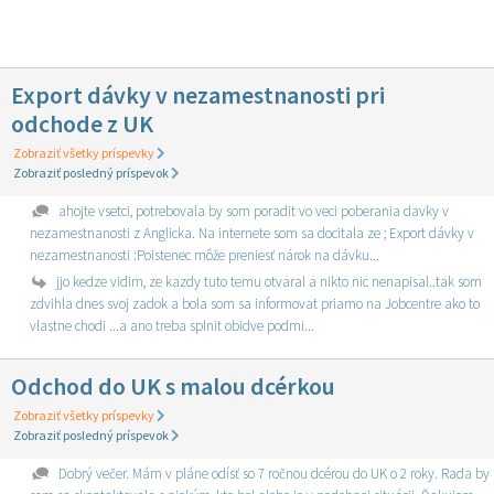
Export dávky v nezamestnanosti pri
odchode z UK
Zobraziť všetky príspevky
Zobraziť posledný príspevok
ahojte vsetci, potrebovala by som poradit vo veci poberania davky v
nezamestnanosti z Anglicka. Na internete som sa docitala ze ; Export dávky v
nezamestnanosti :Poistenec môže preniesť nárok na dávku...
jjo kedze vidim, ze kazdy tuto temu otvaral a nikto nic nenapisal..tak som
zdvihla dnes svoj zadok a bola som sa informovat priamo na Jobcentre ako to
vlastne chodi ...a ano treba splnit obidve podmi...
Odchod do UK s malou dcérkou
Zobraziť všetky príspevky
Zobraziť posledný príspevok
Dobrý večer. Mám v pláne odísť so 7 ročnou dcérou do UK o 2 roky. Rada by