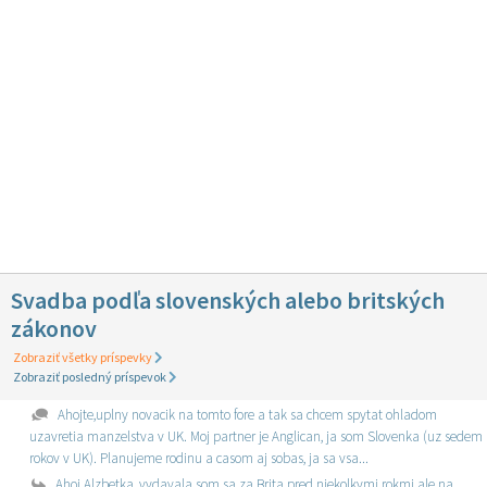
Svadba podľa slovenských alebo britských
zákonov
Zobraziť všetky príspevky
Zobraziť posledný príspevok
Ahojte,uplny novacik na tomto fore a tak sa chcem spytat ohladom
uzavretia manzelstva v UK. Moj partner je Anglican, ja som Slovenka (uz sedem
rokov v UK). Planujeme rodinu a casom aj sobas, ja sa vsa...
Ahoj Alzbetka, vydavala som sa za Brita pred niekolkymi rokmi ale na