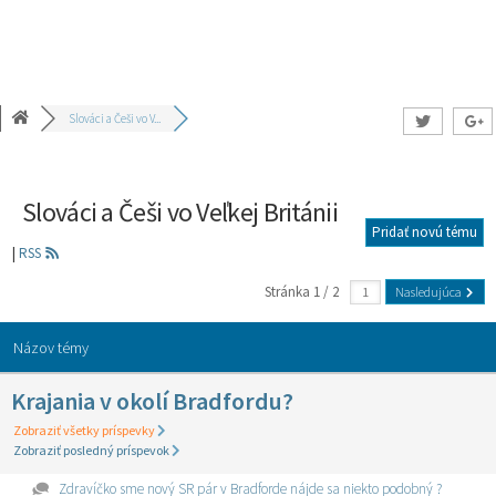
Slováci a Češi vo V...
Slováci a Češi vo Veľkej Británii
Pridať novú tému
|
RSS
Stránka 1 / 2
Nasledujúca
Názov témy
Krajania v okolí Bradfordu?
Zobraziť všetky príspevky
Zobraziť posledný príspevok
Zdravíčko sme nový SR pár v Bradforde nájde sa niekto podobný ?