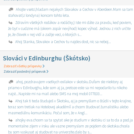
Ahojte vsetci,hladam nejakych Slovakov a Cechov v Aberdeen.Mam sa tam
stahovat(z londyna) koncom tohto leta.
Zdravím všetkých rodákov a rodáčky;) Iste mi dáte za pravdu, keď poviem,
že byť v cudzine má (okrem zopár nevýhod) kopec výhod. Jednou z nich určite
je, že človek v nej vidí a zažije veci, o ktorých s...
Ahoj Stanka, Slovakov a Cechov tu najdes dost, nic sa neboj...
Slováci v Edinburghu (Škótsko)
Zobraziť všetky príspevky
Zobraziť posledný príspevok
ahoj, pozdravujem vsetkych exilakov v skotsku.Dufam ste niektory aj
priamo v Edinburghu, kde som aj ja, pretoze este sa mi nepodarilo tu nikoho
najst...Napiste mi na mail alebo SMS na moj mobil 077833...
Ahoj tak ti teda študuješ v Škotsku, aj ja premyšlam o štúdii v tejto krajine,
teraz som tretiak na Hotelovej akadémíí a chcem študovať žurnalistiku alebo
masmediálnu komunikáciu. Počul som, že v Angl...
ahojky eva.chcem sa ta spytat ake je studium v skotsku ci sa to da a pod.ja
momentalne zijem v irsku ale vazne premyslam ze pojdem do skotska.chcela
by som vyskusat aj studovat na univerzite.dalo by s...