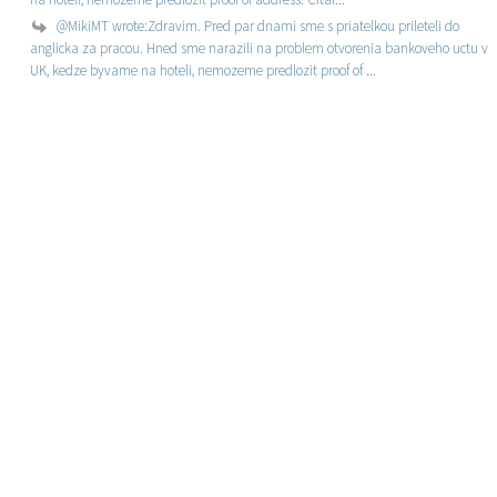
@MikiMT wrote:Zdravim. Pred par dnami sme s priatelkou prileteli do
anglicka za pracou. Hned sme narazili na problem otvorenia bankoveho uctu v
UK, kedze byvame na hoteli, nemozeme predlozit proof of ...