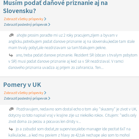
Musím podať daňové priznanie aj na
Slovensku?
Zobraziť všetky príspevky
Zobraziť posledný príspevok
ahojte prosim poradte mi uz 2 roky pracujem,zijem a byvam v
anglicku.potrebujem podat danove priznanie aj na slovensku,kedze tam stale
mam trvaly pobyt,ale nezdrziavam sa tam?dakujem pekne.
ano, treba podat danove priznanie. Rezident SR (obcan s trvalym pobytom
v SR) musi podat danove priznanie aj ked sa v SR nezdrziaval. V ramci
danoveho priznania uvadza aj prijem zo zahranicia. Ten...
Pomery v UK
Zobraziť všetky príspevky
Zobraziť posledný príspevok
Pozdravujem, nedavno som dostal echo o tom aky "skazeny" je zivot v UK,
dotycny co toto napisal vraj v krajine zije uz niekolko rokov. Citujem: "sedis cely
zivot doma za pecou a pocuvas len dristy v...
jo a zabudol som dodat,ze supervisor,alebo manager ide pocitat 6x7 na
kalkulacke...a ked mu poviem z hlavy ze 42,tak nechape ako som to mohol