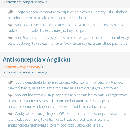
Zobraziť posledný príspevok
Ahojte hladam kamaratky-tov zijucich na ostrove Guernsey (Uk). Hladam
niekoho na kavicku a tak.. ozvite sa budem rada. Bea
Ahoj Bea, si este na Gue? Ja ano a zda sa ze uz natrvalo. Tiez by som sa
rada stretla na kafe ci pokec v nasej rodnej reci, pa J.
Ahoj Bea, Ja som na Jersey, takze sme susedky.., ale ak budes mat niekedy
cestu do Jersey, tak sa ozvi na kavu. Ako v Guernsey uz si tam dlho? paci sa ti?
Antikoncepcia v Anglicku
Zobraziť všetky príspevky
Zobraziť posledný príspevok
Dobrý deň, chcela by som sa opýtať, koľko stojí antikoncepcia v Anglicku.
Niektorý tvrdia, že je tam zadarmo a iný že je tam drahšia, tak ako to je?
Ahoj,antikoncepcia v UK je zadarmo,neplatis nic,len sa musis zaregistrovat
u svojej GP.Mam skusenost s koznym inplantatom-INPLANON,je to
antokoncepcna tycinka,ktora sa ti zavedie pod kozu na lavej ruk...
Cauky,ked za zaregistrujes u GP ten ti predpise antikoncepciu zadarmo a
jetu v u.k zadarmo aj taka ticinka co ti zavedu pod kozu a jeto ako
antikoncepcia nechavaju ti to tam pod kozou 3roky,ked sa za...