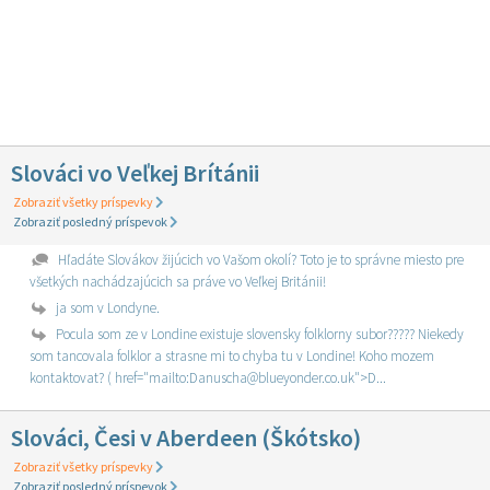
Slováci vo Veľkej Brítánii
Zobraziť všetky príspevky
Zobraziť posledný príspevok
Hľadáte Slovákov žijúcich vo Vašom okolí? Toto je to správne miesto pre
všetkých nachádzajúcich sa práve vo Veľkej Británii!
ja som v Londyne.
Pocula som ze v Londine existuje slovensky folklorny subor????? Niekedy
som tancovala folklor a strasne mi to chyba tu v Londine! Koho mozem
kontaktovat? ( href="mailto:Danuscha@blueyonder.co.uk">D...
Slováci, Česi v Aberdeen (Škótsko)
Zobraziť všetky príspevky
Zobraziť posledný príspevok