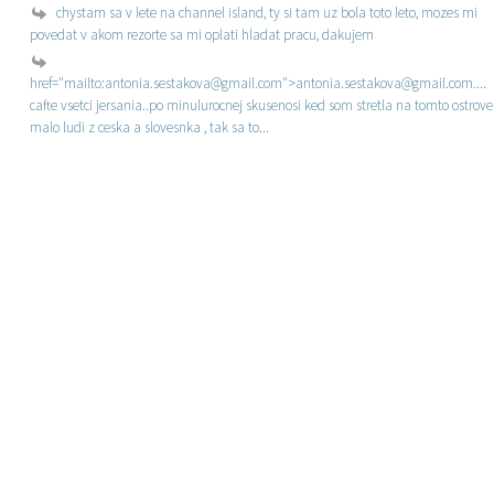
chystam sa v lete na channel island, ty si tam uz bola toto leto, mozes mi
povedat v akom rezorte sa mi oplati hladat pracu, dakujem
href="mailto:antonia.sestakova@gmail.com">antonia.sestakova@gmail.com....
cafte vsetci jersania..po minulurocnej skusenosi ked som stretla na tomto ostrove
malo ludi z ceska a slovesnka , tak sa to...