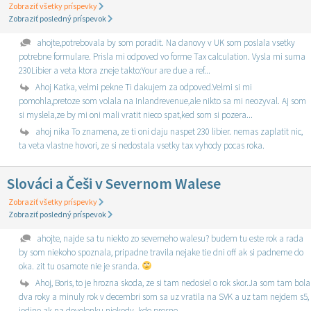
Zobraziť všetky príspevky
Zobraziť posledný príspevok
ahojte,potrebovala by som poradit. Na danovy v UK som poslala vsetky
potrebne formulare. Prisla mi odpoved vo forme Tax calculation. Vysla mi suma
230Libier a veta ktora zneje takto:Your are due a ref...
Ahoj Katka, velmi pekne Ti dakujem za odpoved.Velmi si mi
pomohla,pretoze som volala na Inlandrevenue,ale nikto sa mi neozyval. Aj som
si myslela,ze by mi oni mali vratit nieco spat,ked som si pozera...
ahoj nika To znamena, ze ti oni daju naspet 230 libier. nemas zaplatit nic,
ta veta vlastne hovori, ze si nedostala vsetky tax vyhody pocas roka.
Slováci a Češi v Severnom Walese
Zobraziť všetky príspevky
Zobraziť posledný príspevok
ahojte, najde sa tu niekto zo severneho walesu? budem tu este rok a rada
by som niekoho spoznala, pripadne travila nejake tie dni off ak si padneme do
oka. zit tu osamote nie je sranda.
Ahoj, Boris, to je hrozna skoda, ze si tam nedosiel o rok skor.Ja som tam bola
dva roky a minuly rok v decembri som sa uz vratila na SVK a uz tam nejdem s5,
jedine ak na dovolenku niekedy. kde presne ...