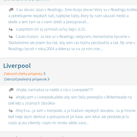
Cau slovaci zijuci v Readingu. Sme dvaja slovaci ktory su v Readingu kratko
a potrebujeme nejakych ludi, najlepsie baby, ktory by nam ukazali mesto a
okolie a sem tam sa s nami stretli a porozpravali...
a popritom ich aj vymrdali co?vy bejci:-)LOL
Caute chalani. Ja sice uz v Readingu nebyvam, momentalne byvame v
Stockoholme ale pisem iba tak, aby som vas trocha povzbudila a tak. My sme v
Readingu byvali v rokuj 2004 a doteraz sa na za nim cnie....
Liverpool
Zobraziť všetky príspevky
Zobraziť posledný príspevok
Ahojte, nachadza sa niekto z vás v Liverpoole???
ahojky,som v Liverpoole,alebo aby som bola presnejšia v Birkenheade na
celé leto u známych Slovákov
Ahoj Eva...ja som v liverpoole..a ja hladam nejakych slovakov...tu je hrozne
ked nieje skym stertnut a porozpravat pri kave. som lekar ale porobote je tu
nuda aj cez vikendy..napis mi smsku alebo zavo...