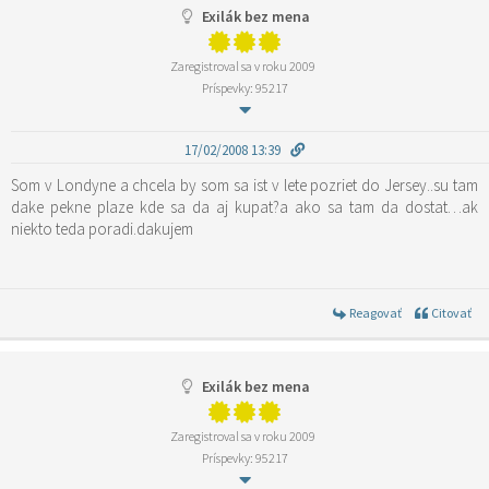
Exilák bez mena
Zaregistroval sa v roku 2009
Príspevky: 95217
17/02/2008 13:39
Som v Londyne a chcela by som sa ist v lete pozriet do Jersey..su tam
dake pekne plaze kde sa da aj kupat?a ako sa tam da dostat…ak
niekto teda poradi.dakujem
Reagovať
Citovať
Exilák bez mena
Zaregistroval sa v roku 2009
Príspevky: 95217