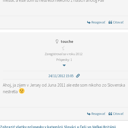
mesiac a este som tu nestretol niekoho z nasich ahoojj Pali
Reagovať
Citovať
touche
Zaregistroval sa v roku 2012
Príspevky: 1
24/11/2012 15:05
Ahoj, ja zijem v Jersey od Juna 2011 ale este som nikoho zo Slovenska
nestretla
Reagovať
Citovať
Zobraziť všetky príspevky v kategórii Slováci a Češi vo Veľkej Británii