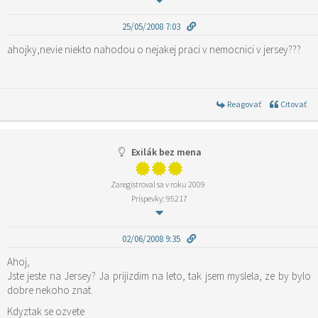
25/05/2008 7:03
ahojky,nevie niekto nahodou o nejakej praci v nemocnici v jersey???
Reagovať
Citovať
Exilák bez mena
Zaregistroval sa v roku 2009
Príspevky: 95217
02/06/2008 9:35
Ahoj,
Jste jeste na Jersey? Ja prijizdim na leto, tak jsem myslela, ze by bylo
dobre nekoho znat.
Kdyztak se ozvete