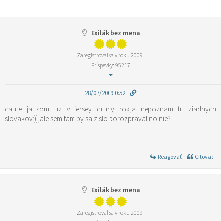
Exilák bez mena
Zaregistroval sa v roku 2009
Príspevky: 95217
28/07/2009 0:52
caute ja som uz v jersey druhy rok,a nepoznam tu ziadnych
slovakov:)),ale sem tam by sa zislo porozpravat.no nie?
Reagovať
Citovať
Exilák bez mena
Zaregistroval sa v roku 2009