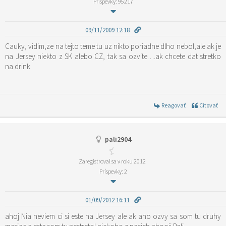
Príspevky: 95217
09/11/2009 12:18
Cauky, vidim,ze na tejto teme tu uz nikto poriadne dlho nebol,ale ak je
na Jersey niekto z SK alebo CZ, tak sa ozvite….ak chcete dat stretko
na drink
Reagovať
Citovať
pali2904
Zaregistroval sa v roku 2012
Príspevky: 2
01/09/2012 16:11
ahoj Nia neviem ci si este na Jersey ale ak ano ozvy sa som tu druhy