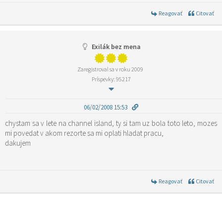
Reagovať
Citovať
Exilák bez mena
Zaregistroval sa v roku 2009
Príspevky: 95217
06/02/2008 15:53
chystam sa v lete na channel island, ty si tam uz bola toto leto, mozes
mi povedat v akom rezorte sa mi oplati hladat pracu,
dakujem
Reagovať
Citovať