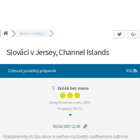
Slováci v Jersey, C...
Slováci v Jersey, Channel Islands
Zobraziť posledný príspevok
RSS
Exilák bez mena
Zaregistroval sa v roku 2009
Príspevky: 95217
08/06/2007 21:06
Hladame milych slovakov a cechov na tomto nadhernom ostrove…