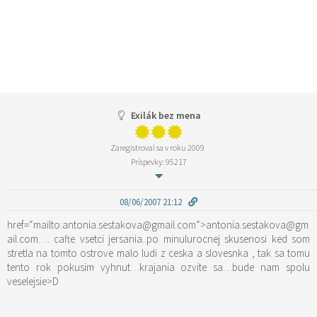
Exilák bez mena
Zaregistroval sa v roku 2009
Príspevky: 95217
08/06/2007 21:12
href=“mailto:antonia.sestakova@gmail.com“>antonia.sestakova@gm
ail.com…. cafte vsetci jersania..po minulurocnej skusenosi ked som
stretla na tomto ostrove malo ludi z ceska a slovesnka , tak sa tomu
tento rok pokusim vyhnut…krajania ozvite sa…bude nam spolu
veselejsie>D