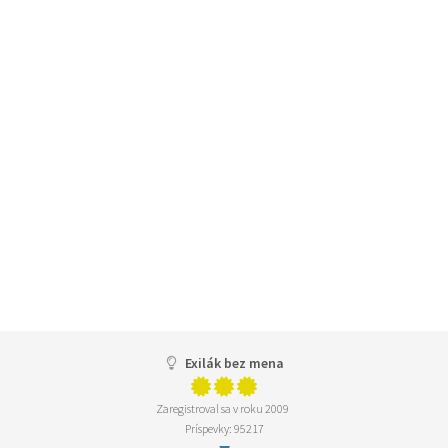
Exilák bez mena
Zaregistroval sa v roku 2009
Príspevky: 95217