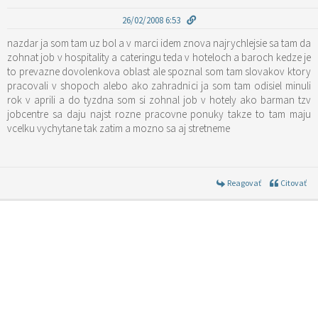
26/02/2008 6:53
nazdar ja som tam uz bol a v marci idem znova najrychlejsie sa tam da
zohnat job v hospitality a cateringu teda v hoteloch a baroch kedze je
to prevazne dovolenkova oblast ale spoznal som tam slovakov ktory
pracovali v shopoch alebo ako zahradnici ja som tam odisiel minuli
rok v aprili a do tyzdna som si zohnal job v hotely ako barman tzv
jobcentre sa daju najst rozne pracovne ponuky takze to tam maju
vcelku vychytane tak zatim a mozno sa aj stretneme
Reagovať
Citovať