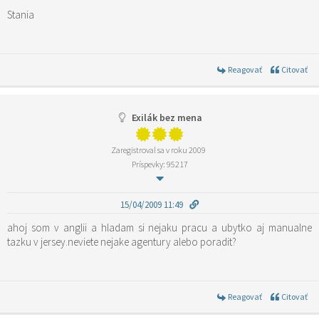
Stania
Reagovať
Citovať
Exilák bez mena
Zaregistroval sa v roku 2009
Príspevky: 95217
15/04/2009 11:49
ahoj som v anglii a hladam si nejaku pracu a ubytko aj manualne
tazku v jersey.neviete nejake agentury alebo poradit?
Reagovať
Citovať