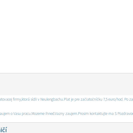
vacej firmy,ktorá sídli v Neulengbachu.Plat je pre začiatočníčku 7,5 euro/hod. Po zaš
i zaujem o Vasu pracu.Mozeme ihned.Vazny zaujem.Prosim kontaktujte ma S Pozdra
ičí