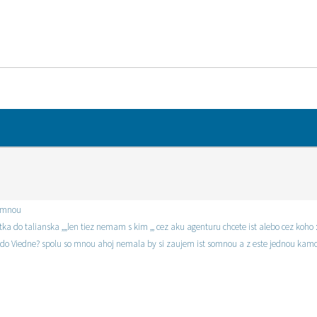
o mnou
ahoj aj ja by som mala zaujem ist pracovat ako konzumentka do talianska ,,,,len tiez nemam s kim ,,, cez aku agenturu chcete ist
do Viedne? spolu so mnou ahoj nemala by si zaujem ist somnou a z este jednou kamo