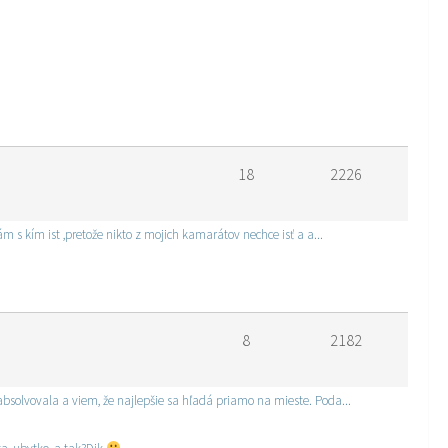
18
2226
 nemám s kím ist ,pretože nikto z mojich kamarátov nechce isť a a...
8
2182
absolvovala a viem, že najlepšie sa hľadá priamo na mieste. Poda...