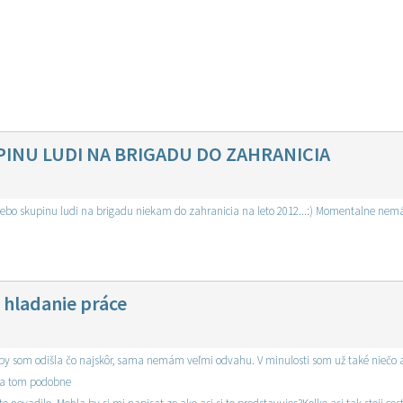
INU LUDI NA BRIGADU DO ZAHRANICIA
u fajn parťáčku alebo skupinu ludi na brigadu niekam do zahranicia na leto 2012...:) Momentalne
 hladanie práce
Rada by som odišla čo najskôr, sama nemám veľmi odvahu. V minulosti som už také niečo 
a tom podobne