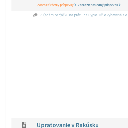
Zobraziť všetky príspevky
Zobraziť posledný príspevok
?Hľadám parťáčku na prácu na Cypre. Už je vybavená ale p
Upratovanie v Rakúsku