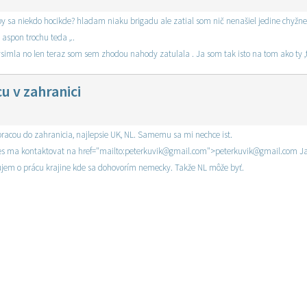
y sa niekdo hocikde? hladam niaku brigadu ale zatial som nič nenašiel jedine chyžne v
 aspon trochu teda ,..
nevsimla no len teraz som sem zhodou nahody zatulala . Ja som tak isto na tom ako ty 
 v zahranici
acou do zahranicia, najlepsie UK, NL. Samemu sa mi nechce ist.
Ahoj. Som rad, ze si sa ozval. ano, stale je to aktualne. Mozes ma kontaktovat na href="mailto:peter
áujem o prácu krajine kde sa dohovorím nemecky. Takže NL môže byť.