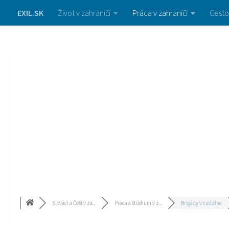
EXIL.SK
Život v zahraničí
Práca v zahraničí
Cesto
Slováci a Češi v za...
Práca a štúdium v z...
Brigády v cudzine