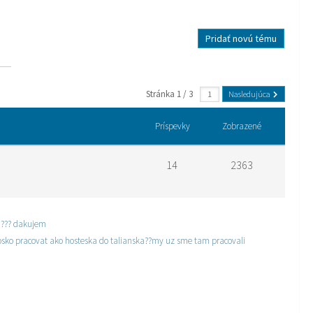
Pridať novú tému
Stránka 1 / 3
Nasledujúca
Príspevky
Zobrazené
14
2363
 alebo cez koho :??? dakujem
sko pracovat ako hosteska do talianska??my uz sme tam pracovali