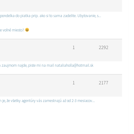
delka do piatka prip. ako si to sama zadelite. Ubytovanie, s...
te voľné miesto?
1
2292
 zaujmom najde, piste mi na mail nataliaholla@hotmail.sk
1
2177
 je, že všetky agentúry vás zamestnajú až od 2-3 mesiacov...