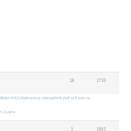
16
2733
kolení 8-8,5.Ubytovanie je zabezpečené-platí sa 6 euro na...
vom Zuzana
1
1663