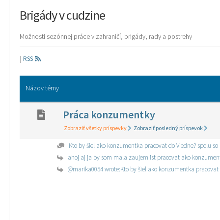
Brigády v cudzine
Možnosti sezónnej práce v zahraničí, brigády, rady a postrehy
|
RSS
Názov témy
Práca konzumentky
Zobraziť všetky príspevky
Zobraziť posledný príspevok
Kto by šiel ako konzumentka pracovat do Viedne? spolu s
@marika0054 wrote:Kto by šiel ako konzumentka pracovat 