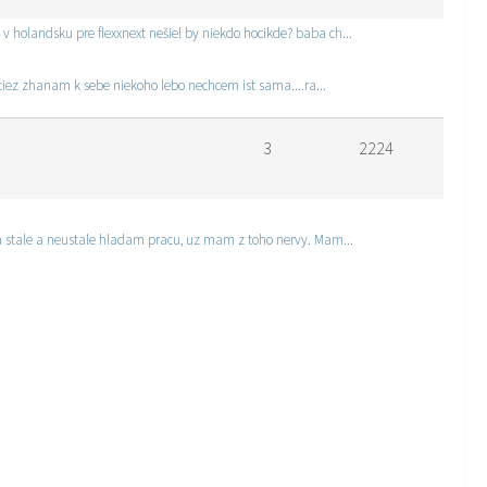
 holandsku pre flexxnext nešiel by niekdo hocikde? baba ch...
,tiez zhanam k sebe niekoho lebo nechcem ist sama....ra...
3
2224
kuvik@gmail.com">peterkuvik@gmail.com Ja stale a neustale hladam pracu, uz mam z toho nervy. Mam...