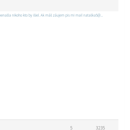
našla nikoho kto by išiel. Ak máš záujem pis mi mail nataška5@...
5
3235