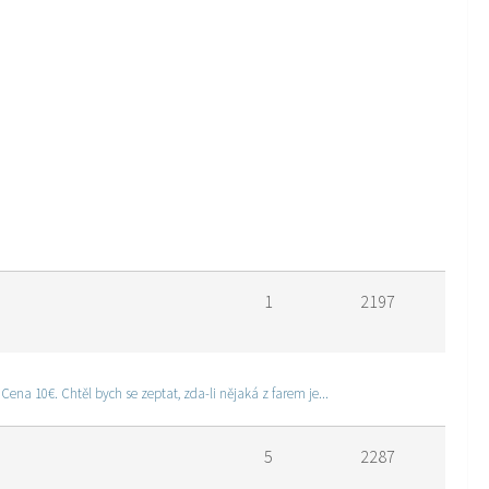
1
2197
Dobry den, reaguji na Vas pripevek: Ponúkam zoznam viac ako 50 fariem v rámci EU, ktoré sú overené pracovníkmi a aj vlastnými skusenostami. Cena 10€. Chtěl bych se zeptat, zda-li nějaká z farem je...
5
2287