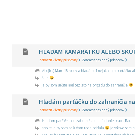
HLADAM KAMARATKU ALEBO SKUP
Zobraziť všetky príspevky
Zobraziť posledný príspevok
Ahojte:) Mám 18 rokov a hladám si nejak
Aj ja
ja by som určite išiel cez leto na brigádu do zahraničia
Hladám parťáčku do zahraničia na
Zobraziť všetky príspevky
Zobraziť posledný príspevok
Hladám parťáčku do zahraničia na hľadanie práce. 
ahojte ja by som sa k Vám rada pridala
jazykovo som n