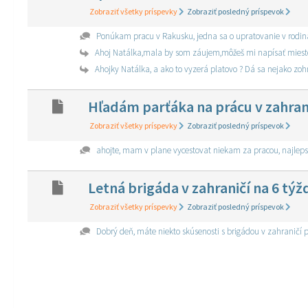
Zobraziť všetky príspevky
Zobraziť posledný príspevok
Ponúkam pracu v Rakusku, jedna sa o upratovanie v rodinac
Ahoj Natálka,mala by som záujem,môžeš mi napísať miest
Ahojky Natálka, a ako to vyzerá platovo ? Dá sa nejako zoh
Hľadám parťáka na prácu v zahran
Zobraziť všetky príspevky
Zobraziť posledný príspevok
ahojte, mam v plane vycestovat niekam za pracou, najlep
Letná brigáda v zahraničí na 6 tý
Zobraziť všetky príspevky
Zobraziť posledný príspevok
Dobrý deň, máte niekto skúsenosti s brigádou v zahraničí p