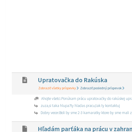
Upratovačka do Rakúska
Zobraziť všetky príspevky
Zobraziť posledný príspevok
Ahojte všetci.Ponúkam prácu upratovačky do rakúskej uprato
zuza,si taka hlupa?ty hladas pracu,tak ty kontaktuj
Dobry vecer.Boli by sme 2-3 kamaratky ktore by sme mal
Hľadám parťáka na prácu v zahran