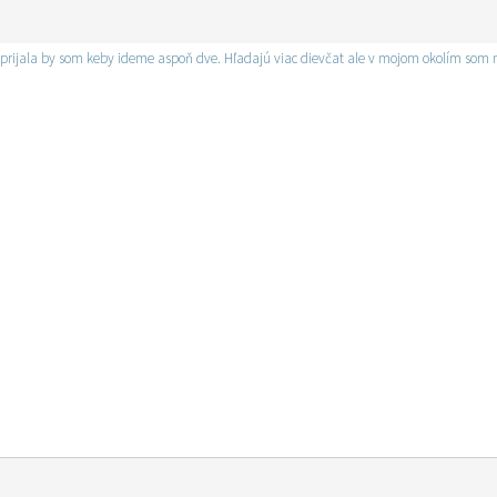
rijala by som keby ideme aspoň dve. Hľadajú viac dievčat ale v mojom okolím som ne