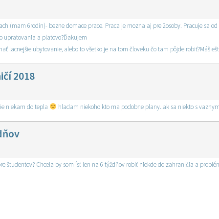
h (mam 6rodin)- bezne domace prace. Praca je mozna aj pre 2osoby. Pracuje sa od pon
o upratovania a platovo?Ďakujem
nať lacnejšie ubytovanie, alebo to všetko je na tom človeku čo tam pôjde robiť?Máš eš
ičí 2018
sie niekam do tepla
hladam niekoho kto ma podobne plany..ak sa niekto s vaznym
ždňov
re študentov? Chcela by som ísť len na 6 týždňov robiť niekde do zahraničia a problém