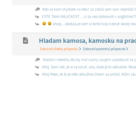
Kdo sa kam chystate na leto? Ja zatial som sam nepridal b
ESTE TAKA MALICKOST ....ci sa vies dohovorit v anglictine??
ahooj ...skodaa,ze som si tento tvoj inzerat skorej 
Hladam kamosa, kamosku na pracu
Zobraziť všetky príspevky
Zobraziť posledný príspevok
Hladam niekoho, kto by mal vazny zaujem vycestovat za pr
Ahoj Peter, ak to je ešte aktuálne chcem sa pridať. Mám z