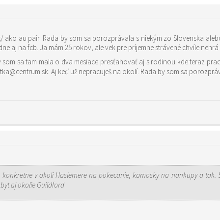
rada, keby sme sa stretli osobne, prípadne aj na fcb. Ja mám 25 rokov, ale vek pre príj
href=“mailto:siketka@centrum.sk“>siketka@centrum.sk. Aj keď už nepracuješ na okolí. Rada by som s
k, konkretne v okoli Haslemere na pokecanie, kamosky na nankupy a tak. 
vo. tak sa ozvite…ps moze byt aj okolie Guildford