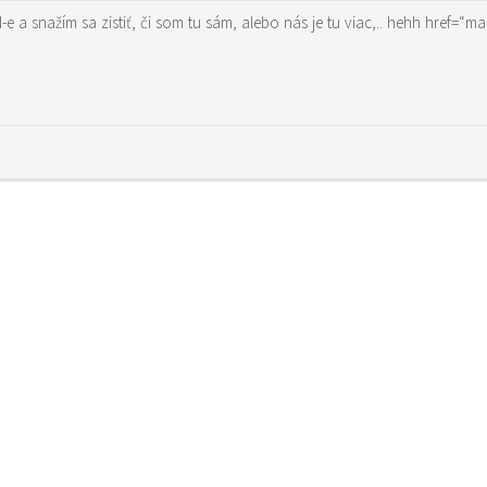
om tu sám, alebo nás je tu viac,.. hehh href=“mailto:folkmen@azet.sk“>folkmen@azet.sk na pivko či iný nápoj