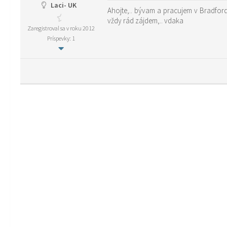
Laci- UK
Ahojte,.. bývam a pracujem v Bradford-e a snažím sa zistiť, či s
vždy rád zájdem,.. vdaka
Zaregistroval sa v roku 2012
Príspevky: 1