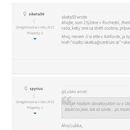
siketa50
siketa50 wrote:
Ahojte, som 2 týždne v Rochestri, /Kent/ ako au pair. Rada by som sa porozprávala s niekým zo Slovenska alebo z Čiech. Ak ste niekde v okolí, prosím ozvite sa. Bola by som
Zaregistroval sa v roku 2011
Príspevky: 2
Ahoj, neviem či si ešte v Ashforde, ja by som sa tam mala o dva mesiace presťahovať aj s rodinou kde teraz pracujem. Momentálne Bývam v Rochestri-Kent. Prosím, ozvi sa na
spyrius
@Lubka wrote:
Zaregistroval sa v roku 2012
Ahojte hladam slovakov,ktori su v U
Príspevky: 1
zasiel na pi
Ahoj Lubka,