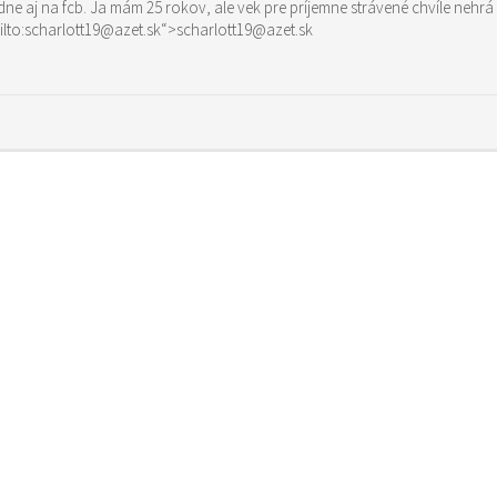
rada, keby sme sa stretli osobne, prípadne aj na fcb. Ja mám 25 rokov, ale vek pre príj
ať aj na adresu href=“mailto:scharlott19@azet.sk“>scharlott19@azet.sk