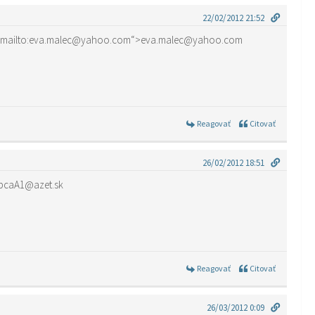
22/02/2012 21:52
e o niekom kto robí prepravu Slovensku – UK ??? Poprosila by som ,poslali by ste mi kontakt href=“mailto:eva.malec@yahoo.com“>eva.malec@yahoo.com
Reagovať
Citovať
26/02/2012 18:51
to:GabcaA1@azet.sk“>GabcaA1@azet.sk
Reagovať
Citovať
26/03/2012 0:09