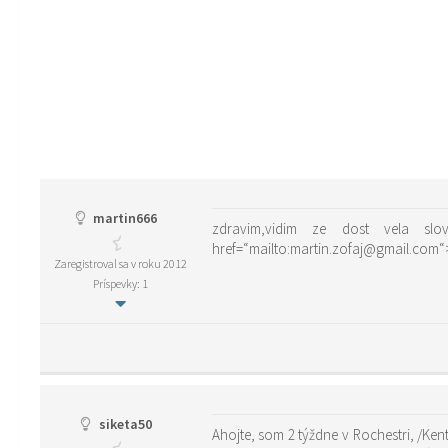
martin666
zdravim,vidim ze dost vela slo
href=“mailto:martin.zofaj@gmail.com
Zaregistroval sa v roku 2012
Príspevky: 1
siketa50
Ahojte, som 2 týždne v Rochestri, /Kent/ ako au pair. Rada by som sa porozprávala s niekým zo Slovenska alebo z Čiech. Ak ste niekde v okolí, prosím ozvite sa. Bola by som