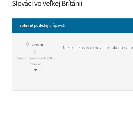
Slováci vo Veľkej Brítánii
Zobraziť posledný príspevok
veroni
Niekto z Eastbourne alebo okolia na 
Zaregistroval sa v roku 2012
Príspevky: 1