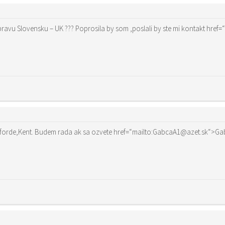
Prosím Vás viet
ahojte, hladam slovakov zijucich v Ashforde,Kent. Budem rada ak sa ozvete href=“mail