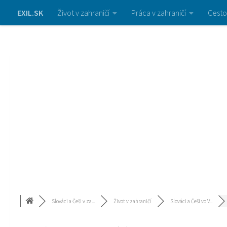
EXIL.SK
Život v zahraničí
Práca v zahraničí
Cesto
Slováci a Češi v za...
Život v zahraničí
Slováci a Češi vo V...