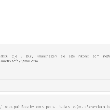
vakou zije v Bury (manchester) ale este nikoho som nestret
“>martin.zofaj@gmail.com