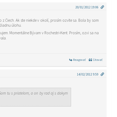
20/01/2012 19:06
emne strávené chvíle nehrá žiadnu úlohu.
a porozprávala.
Reagovať
Citovať
14/02/2012 9:59
Som tu s priatelom, a on by rad aj s dakym