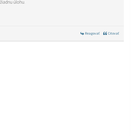
emne strávené chvíle nehrá žiadnu úlohu.
Reagovať
Citovať