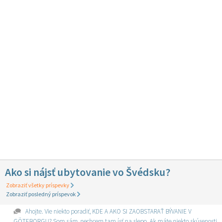
Ako si nájsť ubytovanie vo Švédsku?
Zobraziť všetky príspevky
Zobraziť posledný príspevok
Ahojte. Vie niekto poradiť, KDE A AKO SI ZAOBSTARAŤ BÝVANIE V
GÖTEBORGU? Som sám, nechcem tam ísť na slepo. Ak máte niekto skúsenosti,