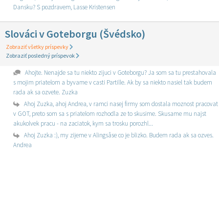
Dansku? S pozdravem, Lasse Kristensen
Slováci v Goteborgu (Švédsko)
Zobraziť všetky príspevky
Zobraziť posledný príspevok
Ahojte. Nenajde sa tu niekto zijuci v Goteborgu? Ja som sa tu prestahovala
s mojim priatelom a byvame v casti Partille. Ak by sa niekto nasiel tak budem
rada ak sa ozvete. Zuzka
Ahoj Zuzka, ahoj Andrea, v ramci nasej firmy som dostala moznost pracovat
v GOT, preto som sa s priatelom rozhodla ze to skusime. Skusame mu najst
akukolvek pracu - na zaciatok, kym sa trosku porozhl...
Ahoj Zuzka :), my zijeme v Alingsåse co je blizko. Budem rada ak sa ozves.
Andrea