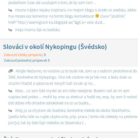
poslednom čase ale uvažujem o tom, že by som tam ...
mozno nájdes nejaku inspiraciu na mojom blogu o zivote vo svedsku, alebo
ma mozes cez komentar na tomto blogu kontaktovat
class="postlink"
href="http://swemigrant-ka.blogspot.se/"&gt/a> vela stast...
moja mama žije vo švedsku
Slováci v okolí Nykopingu (Švédsko)
Zobraziť všetky príspevky
Zobraziť posledný príspevok
Ahojte Nedavno, no vlastne uz to bude rok, som sa s rodicmi prestahoval do
SWE, konkretne do Nykopingu. Ono rok vlastne nie je tak moc a teda stale sa
snazim hladat a spoznavat novych ludi avsak aj na...
Wow... uz som fakt myslel ze ani nikto neodpise. Budem rad ak mi sem
napises ked prides ... mohli by sme sa stretnut a hodit rec, resp. by som ti mohol
dat dobre info ohladne cohokolvek na co sa budes...
Ahoj, ja sa chystam do Svedska, konkretne niekde do okolia Stockholmu
(podla toho, kde sa najde ubytovanie, prip. praca ) tento rok niekedy na prelome
jun/jul, tak by bolo fajn niekoho zo Slovenska t...