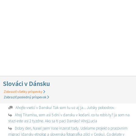
Slováci v Dánsku
Zobraziť všetky príspevky
Zobraziť posledný príspevok
Ahojte vsetci v Dansku! Tak som tu uz aj ja... Jutsky poloostrov.
Ahoj Tiramisu, som asi 5 dni v dansku v kodani. co tu robis ty? ja som na
stazi este asi 2 tyzdne. Ako sa ti paci Dansko? Ahoj,Lucia
Dobry den, Nasel jsem Vase inzerat tady. Udelame projekt o pracovnim
migraci (dansky etnolog a slovenska fotografka zijici v Cesku). Co delate v