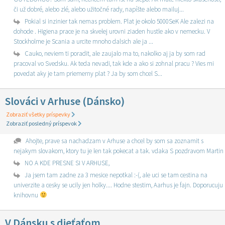
či už dobré, alebo zlé, alebo užitočné rady, napíšte alebo mailuj...
Pokial si inzinier tak nemas problem. Plat je okolo 5000SeK Ale zalezi na
dohode . Higiena prace je na skvelej urovni ziaden hustle ako v nemecku. V
Stockholme je Scania a urcite mnoho dalsich ale ja ...
Cauko, neviem ti poradit, ale zaujalo ma to, nakolko aj ja by som rad
pracoval vo Svedsku. Ak teda nevadi, tak kde a ako si zohnal pracu ? Vies mi
povedat aky je tam priemerny plat ? Ja by som chcel S...
Slováci v Arhuse (Dánsko)
Zobraziť všetky príspevky
Zobraziť posledný príspevok
Ahojte, prave sa nachadzam v Arhuse a chcel by som sa zoznamit s
nejakym slovakom, ktory tu je len tak pokecat a tak. vdaka S pozdravom Martin
NO A KDE PRESNE SI V ARHUSE,
Ja jsem tam zadne za 3 mesice nepotkal :-(, ale uci se tam cestina na
univerzite a cesky se ucily jen holky.... Hodne stestim, Aarhus je fajn. Doporucuju
knihovnu
V Dánsku s dieťaťom