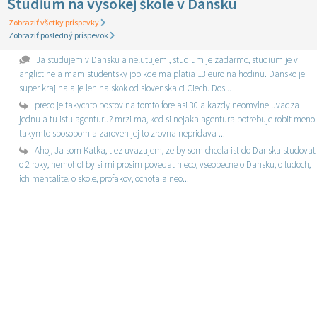
Štúdium na vysokej škole v Dánsku
Zobraziť všetky príspevky
Zobraziť posledný príspevok
Ja studujem v Dansku a nelutujem , studium je zadarmo, studium je v
anglictine a mam studentsky job kde ma platia 13 euro na hodinu. Dansko je
super krajina a je len na skok od slovenska ci Ciech. Dos...
preco je takychto postov na tomto fore asi 30 a kazdy neomylne uvadza
jednu a tu istu agenturu? mrzi ma, ked si nejaka agentura potrebuje robit meno
takymto sposobom a zaroven jej to zrovna nepridava ...
Ahoj, Ja som Katka, tiez uvazujem, ze by som chcela ist do Danska studovat
o 2 roky, nemohol by si mi prosim povedat nieco, vseobecne o Dansku, o ludoch,
ich mentalite, o skole, profakov, ochota a neo...