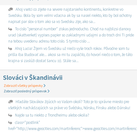
Ahoj vsetci co zijete na severe najstarsieho kontinentu, konkretne vo
Svedsku. Bola by som velmi vdacna ak by sa nasiel niekto, kto by bol ochotny
napisat par slov o tom ako sa vo Svedsku zije, ako sa...
To cislo "personal number" ziskas jednoducho. Chod na najblizsi danovy
urad (skattverket) vypises papier so zakladnymi udajmi a do troch dni Ti pride
na tebou uvedenu adresu toto cislo. S tymto cislo ...
Ahoj Lucia! Žijem vo Švedsku už niečo vyše troch rokov. Pôvodne som tu
prišla iba študovať ale... akosi sa mi tu zapáčilo, čo hovorí niečo o tom, že táto
krajina si zaslúži dostať šancu :o). Stále sa...
Slováci v Škandinávii
Zobraziť všetky príspevky
Zobraziť posledný príspevok
Hľadáte Slovákov žijúcich vo Vašom okolí? Toto je to správne miesto pre
všetkých nachádzajúcich sa práve vo Švédsku, Nórsku, Fínsku alebo Dánsku!
Najde sa tu niekto z Trondheimu alebo okolia?
class="postlink"
href="http://www.geocities.com/martinferenc">www.geocities.com/martinferenc