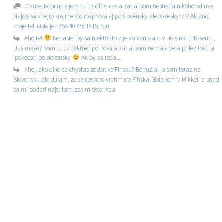
Caute, Robim/ zijem tu uz dlhsi cas a zatial som nestretla nikoho od nas.
Najde sa v tejto krajine kto rozprava aj po slovensky alebo cesky???? Ak ano
moje tel. cislo je +358 40 4561415. Sirit
Ahojte!
Nenasiel by sa niekto kto zije vo Vantaa ci v Helsinki (PK-seutu,
Uusimaa)? Som tu uz takmer pol roka a zatial som nemala vela prilezitosti si
'pokecat' po slovensky
Ak by sa teda...
Ahoj, ako dlho sa chystas zostat vo Finsku? Bohuzial ja som teraz na
Slovensku ale dufam, ze sa coskoro vratim do Finska. Bola som v Mikkeli a snad
sa mi podari najst tam zas miesto. Ada