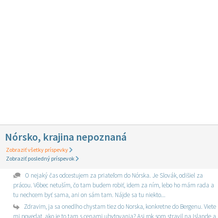
Nórsko, krajina nepoznaná
Zobraziť všetky príspevky
Zobraziť posledný príspevok
O nejaký čas odcestujem za priateľom do Nórska. Je Slovák, odišiel za
prácou. Vôbec netuším, čo tam budem robiť, idem za ním, lebo ho mám rada a
tu nechcem byť sama, ani on sám tam. Nájde sa tu niekto...
Zdravim, ja sa onedlho chystam tiez do Norska, konkretne do Bergenu. Viete
mi povedat, ako je to tam s cenami ubytovania? Asi rok som stravil na Islande a