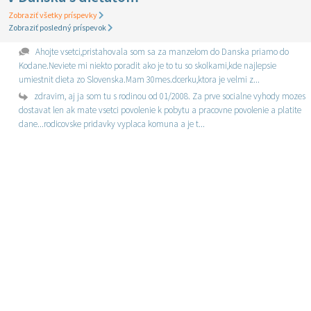
Zobraziť všetky príspevky
Zobraziť posledný príspevok
Ahojte vsetci,pristahovala som sa za manzelom do Danska priamo do
Kodane.Neviete mi niekto poradit ako je to tu so skolkami,kde najlepsie
umiestnit dieta zo Slovenska.Mam 30mes.dcerku,ktora je velmi z...
zdravim, aj ja som tu s rodinou od 01/2008. Za prve socialne vyhody mozes
dostavat len ak mate vsetci povolenie k pobytu a pracovne povolenie a platite
dane...rodicovske pridavky vyplaca komuna a je t...