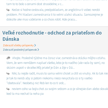
tam to to bolo s cenami dost strasidelne, v c...
Kedze si hodne cestovala, predpokladam, ze anglictina ti vobec nerobi
problem. Pri hladani zamestnania ti to velmi ulahci situaciu. Samozrejme je
dolezite ake mas vzdelanie a co chces robit. Kde pracu...
Veľké rozhodnutie - odchod za priateľom do
Dánska
Zobraziť všetky príspevky
Zobraziť posledný príspevok
Ahojte. Posledné týždne ma čoraz viac zamestnáva otázka môjho vzťahu.
Viem, že sem nemôžem napísať všetko, lebo je to nadlho (ale rada by som), no
skúsim aspoň v skratke.Môj priateľ je Dán a žije v Dá...
Niki, tu nejde radit, musis to sama velmi chciet a citit vo vnutry. Ak to tak nie
je tak to nerob aby si potom niekomu nieco nevycitala co si ty vsetko
"obetovala". Neobetuj nic! Rob len to co ti srdc...
neviem coho sa bojis chot za svojim srdcom a co je silnejsie dan alebo slovak
ked ta ma nechat ta neha pa