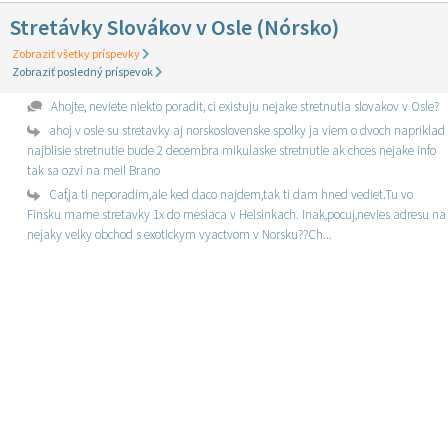
Stretávky Slovákov v Osle (Nórsko)
Zobraziť všetky príspevky
Zobraziť posledný príspevok
Ahojte, neviete niekto poradit, ci existuju nejake stretnutia slovakov v Osle?
ahoj v osle su stretavky aj norskoslovenske spolky ja viem o dvoch napriklad
najblisie stretnutie bude 2 decembra mikulaske stretnutie ak chces nejake info
tak sa ozvi na meil Brano
Caf,ja ti neporadim,ale ked daco najdem,tak ti dam hned vediet.Tu vo
Finsku mame stretavky 1x do mesiaca v Helsinkach. Inak,pocuj,nevies adresu na
nejaky velky obchod s exotickym vyactvom v Norsku??Ch...