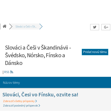
Slováci a Češi v Šk...
Slováci a Češi v Škandinávii -
Pridať novú tému
Švédsko, Nórsko, Fínsko a
Dánsko
|
RSS
Názov témy
Slováci, Česi vo Fínsku, ozvite sa!
Zobraziť všetky príspevky
Zobraziť posledný príspevok