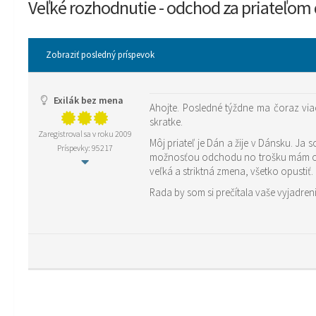
Veľké rozhodnutie - odchod za priateľo
Zobraziť posledný príspevok
Exilák bez mena
Ahojte. Posledné týždne ma čoraz vi
skratke.
Zaregistroval sa v roku 2009
Môj priateľ je Dán a žije v Dánsku. J
Príspevky: 95217
možnosťou odchodu no trošku mám obav
veľká a striktná zmena, všetko opust
Rada by som si prečítala vaše vyjadren