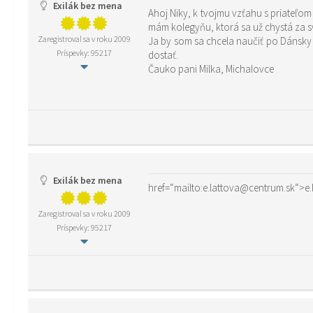
Exilák bez mena
Ahoj Niky, k tvojmu vzťahu s priateľom
mám kolegyňu, ktorá sa už chystá za s
Zaregistroval sa v roku 2009
Ja by som sa chcela naučiť po Dánsky 
Príspevky: 95217
dostať.
Čauko pani Milka, Michalovce
Exilák bez mena
href=“mailto:e.lattova@centrum.sk“>e
Zaregistroval sa v roku 2009
Príspevky: 95217