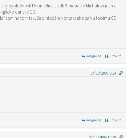
skej spoločnosti Unomedical, sídli 9. mesiac v Michalovciach a
anglicko dánske CD.
tiaľ som na tom tak, že si hľadám kontakt ako sa ku takému CD
Reagovať
Citovať
24/10/2006 8:14
Reagovať
Citovať
08/11/2006 10:39