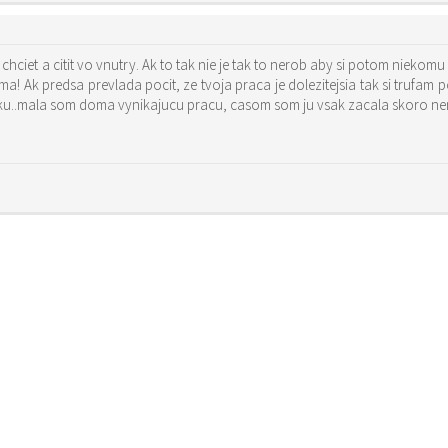
i chciet a citit vo vnutry. Ak to tak nie je tak to nerob aby si potom niekom
ama! Ak predsa prevlada pocit, ze tvoja praca je dolezitejsia tak si trufam 
ku..mala som doma vynikajucu pracu, casom som ju vsak zacala skoro nena