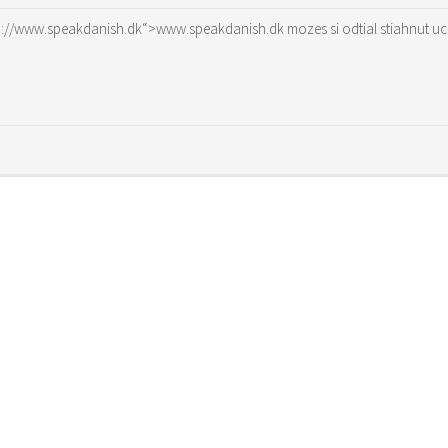
ttp://www.speakdanish.dk“>www.speakdanish.dk
mozes si odtial stiahnut u