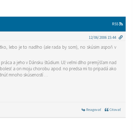
RSS
12/06/2006 15:44
ko, lebo je to nadlho (ale rada by som), no skúsim aspoň v
ží práca a jeho v Dánsku štúdium. Už veľmi dlho premýšľam nad
 bolesť a on moju chorobu apod. no predsa mi to pripadá ako
budnúť mnoho skúseností …
Reagovať
Citovať