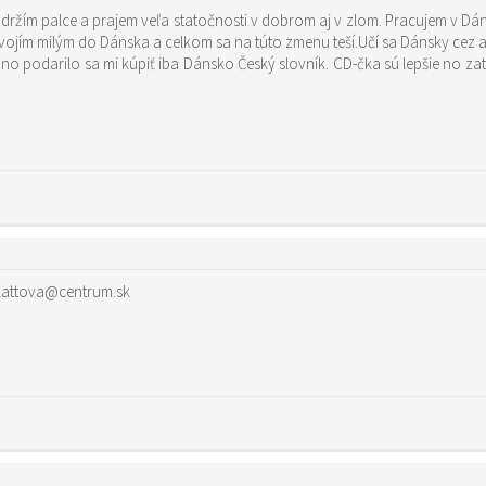
 držím palce a prajem veľa statočnosti v dobrom aj v zlom. Pracujem v Dán
vojím milým do Dánska a celkom sa na túto zmenu teší.Učí sa Dánsky cez 
no podarilo sa mi kúpiť iba Dánsko Český slovník. CD-čka sú lepšie no za
.lattova@centrum.sk