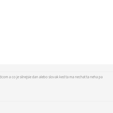
ojis chot za svojim srdcom a co je silnejsie dan alebo slovak ked ta ma nechat ta neha pa