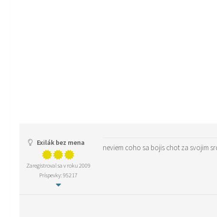
Exilák bez mena
neviem coho sa b
Zaregistroval sa v roku 2009
Príspevky: 95217