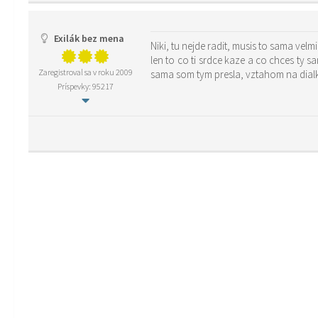
Exilák bez mena
Niki, tu nejde radit, musis to sama velm
len to co ti srdce kaze a co chces ty s
Zaregistroval sa v roku 2009
sama som tym presla, vztahom na dial
Príspevky: 95217