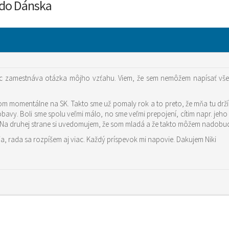
m do Dánska
ac zamestnáva otázka môjho vzťahu. Viem, že sem nemôžem napísať všet
a som momentálne na SK. Takto sme už pomaly rok a to preto, že mňa tu dr
y. Boli sme spolu veľmi málo, no sme veľmi prepojení, cítim napr. jeho
iť. Na druhej strane si uvedomujem, že som mladá a že takto môžem nado
ia, rada sa rozpíšem aj viac. Každý príspevok mi napovie. Dakujem Niki