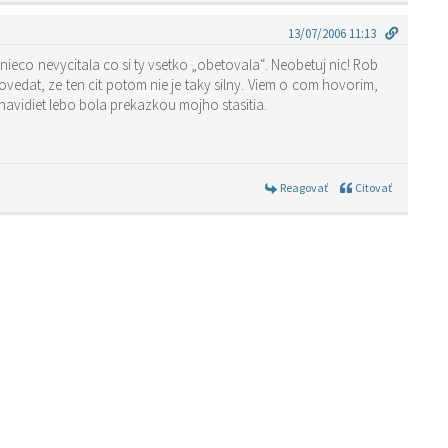
13/07/2006 11:13
u nieco nevycitala co si ty vsetko „obetovala“. Neobetuj nic! Rob
povedat, ze ten cit potom nie je taky silny. Viem o com hovorim,
vidiet lebo bola prekazkou mojho stasitia.
Reagovať
Citovať