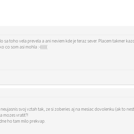
ilo sa toho vela prevela a ani neviem kde je teraz sever. Placem takmer k
ko co som asi mohla :-((((((
si zoberies aj na mesiac dovolenku (ak to nestaci, tak aj neplatene volno) a nejdes za nim. Ak by to neklaplo,
a mozes vratit?!
padne ho tam milo prekvap.