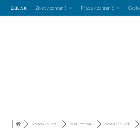
EXIL.SK
Život v zahraničí
Práca v zahraničí
Cesto
Slováci a Češi v za...
Život v zahraničí
Slováci a Češi v Šk...