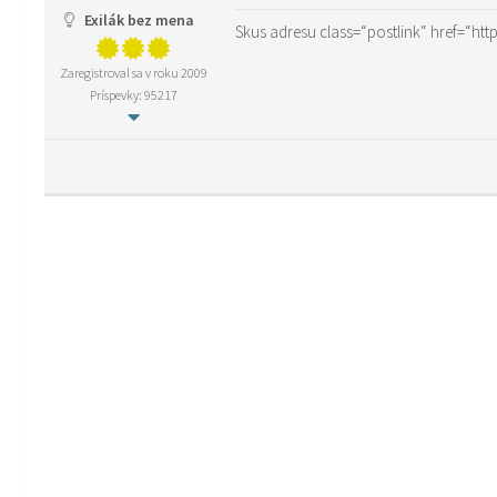
Exilák bez mena
Skus adresu
class=“postlink“ href=“h
Zaregistroval sa v roku 2009
Príspevky: 95217