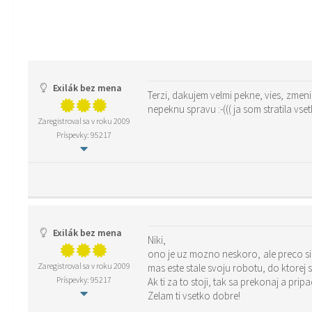
Exilák bez mena
Terzi, dakujem velmi pekne, vies, zmen
nepeknu spravu :-((( ja som stratila vset
Zaregistroval sa v roku 2009
Príspevky: 95217
Exilák bez mena
Niki,
ono je uz mozno neskoro, ale preco si neujasnis svoj vztah tak, ze 
Zaregistroval sa v roku 2009
mas este stale svoju robotu, do ktorej s
Príspevky: 95217
Ak ti za to stoji, tak sa prekonaj a pri
Zelam ti vsetko dobre!