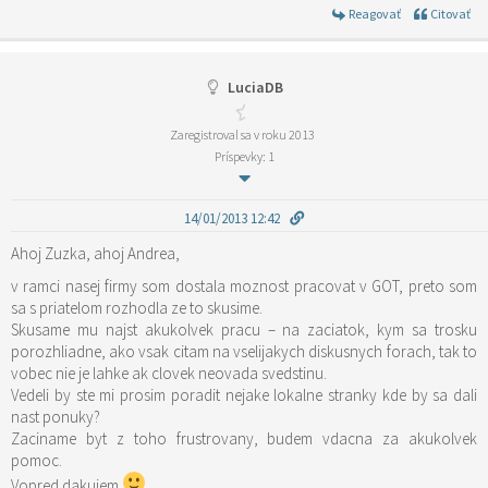
Reagovať
Citovať
LuciaDB
Zaregistroval sa v roku 2013
Príspevky: 1
14/01/2013 12:42
Ahoj Zuzka, ahoj Andrea,
v ramci nasej firmy som dostala moznost pracovat v GOT, preto som
sa s priatelom rozhodla ze to skusime.
Skusame mu najst akukolvek pracu – na zaciatok, kym sa trosku
porozhliadne, ako vsak citam na vselijakych diskusnych forach, tak to
vobec nie je lahke ak clovek neovada svedstinu.
Vedeli by ste mi prosim poradit nejake lokalne stranky kde by sa dali
nast ponuky?
Zaciname byt z toho frustrovany, budem vdacna za akukolvek
pomoc.
Vopred dakujem