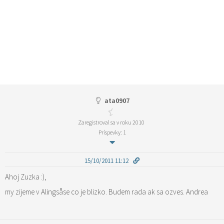
ata0907
Zaregistroval sa v roku 2010
Príspevky: 1
15/10/2011 11:12
Ahoj Zuzka :),
my zijeme v Alingsåse co je blizko. Budem rada ak sa ozves. Andrea