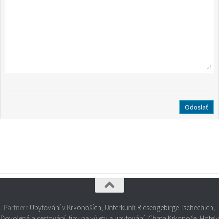
Partneri:
Ubytování v Krkonoších
,
Unterkunft Riesengebirge Tschechien
,
Dovolená a cestování, tipy na výlety a ubytování
,
Chata Krkonoše
,
Hotely