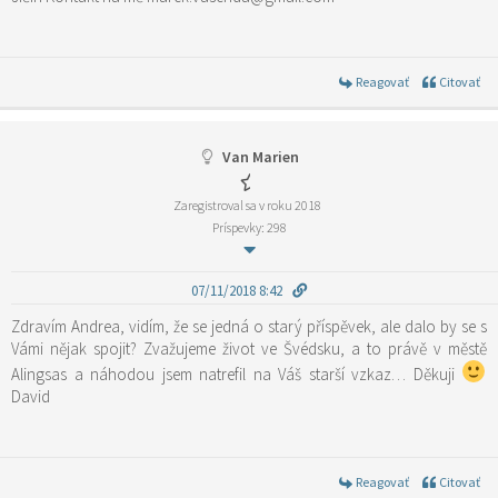
Reagovať
Citovať
Van Marien
Zaregistroval sa v roku 2018
Príspevky: 298
07/11/2018 8:42
Zdravím Andrea, vidím, že se jedná o starý příspěvek, ale dalo by se s
Vámi nějak spojit? Zvažujeme život ve Švédsku, a to právě v městě
Alingsas a náhodou jsem natrefil na Váš starší vzkaz… Děkuji
David
Reagovať
Citovať