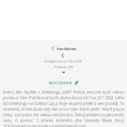
Van Marien
Zaregistroval sa v roku 2018
Príspevky: 298
06/07/2018 6:05
Dobrý den. Bydlite v Göteborgu ještě? Pokud ano,měl bych velkou
prosbu k Vám. Potřeboval bych ubytování,ze 14.7 na 15.7 2018. Letím
dá Göteborgu na Gothia Cup,a moje skupina přiletí o den později. To
znamená, že tam budu celý den a noc sám. Navíc umím mluvit pouze
česky, což je pro mě velkou nevýhodou. Dekuji předem,za jakoukoliv
radu, či pomoc. S přáním krásného dne Vašenda Marek Nový
Jičín Kontakt na mě marek.vasenda@gmail.com