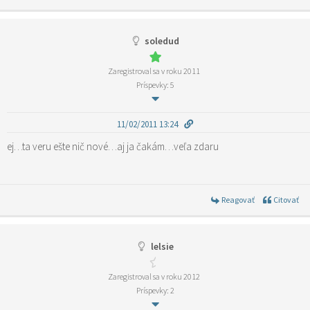
soledud
Zaregistroval sa v roku 2011
Príspevky: 5
11/02/2011 13:24
ej…ta veru ešte nič nové…aj ja čakám…veľa zdaru
Reagovať
Citovať
lelsie
Zaregistroval sa v roku 2012
Príspevky: 2