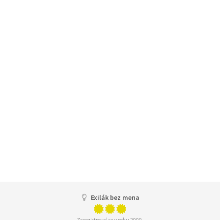
Exilák bez mena
Zaregistroval sa v roku 2009