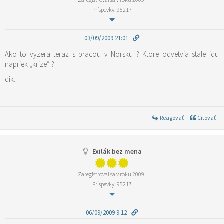
Príspevky: 95217
03/09/2009 21:01
Ako to vyzera teraz s pracou v Norsku ? Ktore odvetvia stale idu
napriek „krize“ ?
dik.
Reagovať
Citovať
Exilák bez mena
Zaregistroval sa v roku 2009
Príspevky: 95217
06/09/2009 9:12