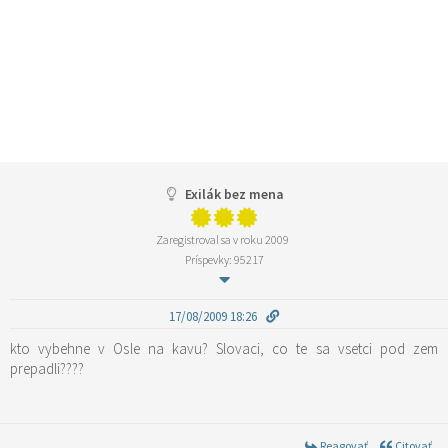
Exilák bez mena
Zaregistroval sa v roku 2009
Príspevky: 95217
17/08/2009 18:26
kto vybehne v Osle na kavu? Slovaci, co te sa vsetci pod zem
prepadli????
Reagovať
Citovať