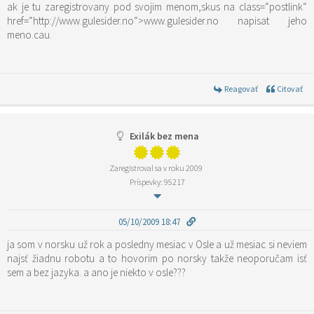
ak je tu zaregistrovany pod svojim menom,skus na
class=“postlink“
href=“http://www.gulesider.no“>www.gulesider.no
napisat jeho
meno.cau.
Reagovať
Citovať
Exilák bez mena
Zaregistroval sa v roku 2009
Príspevky: 95217
05/10/2009 18:47
ja som v norsku už rok a posledny mesiac v Osle a už mesiac si neviem
najsť žiadnu robotu a to hovorim po norsky takže neoporučam isť
sem a bez jazyka. a ano je niekto v osle???