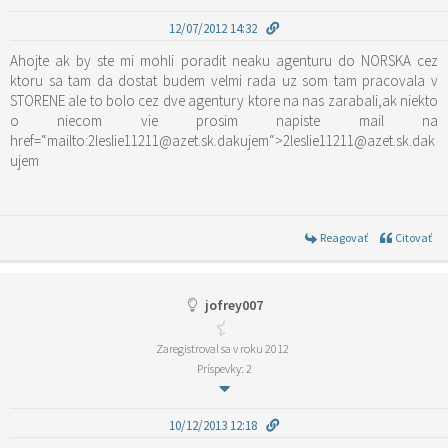
12/07/2012 14:32
Ahojte ak by ste mi mohli poradit neaku agenturu do NORSKA cez
ktoru sa tam da dostat budem velmi rada uz som tam pracovala v
STORENE ale to bolo cez dve agentury ktore na nas zarabali,ak niekto
o niecom vie prosim napiste mail na
href=“mailto:2leslie11211@azet.sk.dakujem“>2leslie11211@azet.sk.dak
ujem
Reagovať
Citovať
jofrey007
Zaregistroval sa v roku 2012
Príspevky: 2
10/12/2013 12:18