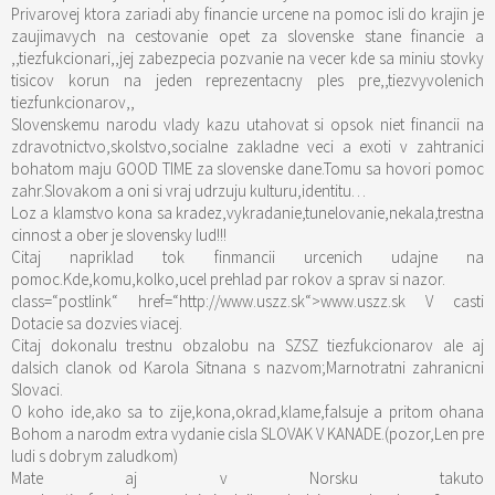
Privarovej ktora zariadi aby financie urcene na pomoc isli do krajin je
zaujimavych na cestovanie opet za slovenske stane financie a
,,tiezfukcionari,,jej zabezpecia pozvanie na vecer kde sa miniu stovky
tisicov korun na jeden reprezentacny ples pre,,tiezvyvolenich
tiezfunkcionarov,,
Slovenskemu narodu vlady kazu utahovat si opsok niet financii na
zdravotnictvo,skolstvo,socialne zakladne veci a exoti v zahtranici
bohatom maju GOOD TIME za slovenske dane.Tomu sa hovori pomoc
zahr.Slovakom a oni si vraj udrzuju kulturu,identitu…
Loz a klamstvo kona sa kradez,vykradanie,tunelovanie,nekala,trestna
cinnost a ober je slovensky lud!!!
Citaj napriklad tok finmancii urcenich udajne na
pomoc.Kde,komu,kolko,ucel prehlad par rokov a sprav si nazor.
class=“postlink“ href=“http://www.uszz.sk“>www.uszz.sk
V casti
Dotacie sa dozvies viacej.
Citaj dokonalu trestnu obzalobu na SZSZ tiezfukcionarov ale aj
dalsich clanok od Karola Sitnana s nazvom;Marnotratni zahranicni
Slovaci.
O koho ide,ako sa to zije,kona,okrad,klame,falsuje a pritom ohana
Bohom a narodm extra vydanie cisla SLOVAK V KANADE.(pozor,Len pre
ludi s dobrym zaludkom)
Mate aj v Norsku takuto