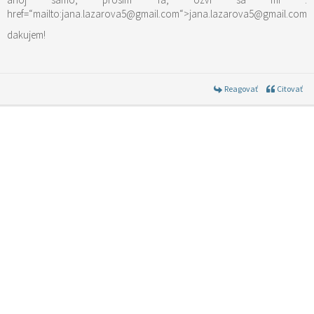
href=“mailto:jana.lazarova5@gmail.com“>jana.lazarova5@gmail.com
dakujem!
Reagovať
Citovať