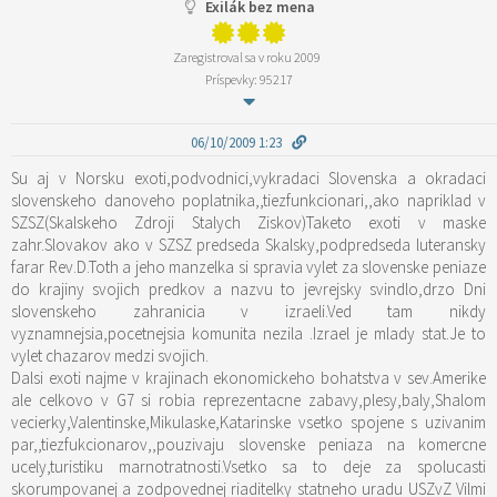
Exilák bez mena
Zaregistroval sa v roku 2009
Príspevky: 95217
06/10/2009 1:23
Su aj v Norsku exoti,podvodnici,vykradaci Slovenska a okradaci
slovenskeho danoveho poplatnika,,tiezfunkcionari,,ako napriklad v
SZSZ(Skalskeho Zdroji Stalych Ziskov)Taketo exoti v maske
zahr.Slovakov ako v SZSZ predseda Skalsky,podpredseda luteransky
farar Rev.D.Toth a jeho manzelka si spravia vylet za slovenske peniaze
do krajiny svojich predkov a nazvu to jevrejsky svindlo,drzo Dni
slovenskeho zahranicia v izraeli.Ved tam nikdy
vyznamnejsia,pocetnejsia komunita nezila .Izrael je mlady stat.Je to
vylet chazarov medzi svojich.
Dalsi exoti najme v krajinach ekonomickeho bohatstva v sev.Amerike
ale celkovo v G7 si robia reprezentacne zabavy,plesy,baly,Shalom
vecierky,Valentinske,Mikulaske,Katarinske vsetko spojene s uzivanim
par,,tiezfukcionarov,,pouzivaju slovenske peniaza na komercne
ucely,turistiku marnotratnosti.Vsetko sa to deje za spolucasti
skorumpovanej a zodpovednej riaditelky statneho uradu USZvZ Vilmi