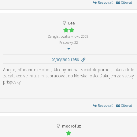
Reagovať
Citovať
Lea
Zaregistroval sa v roku 2009
Príspevky: 22
03/03/2010 12:56
Ahojte, hľadam niekoho , kto by mi na zaciatok poradil, ako a kde
zacat, ked velmi tuzim ist pracovat do Norska- oslo. Dakujem za vsetky
prispevky
Reagovať
Citovať
modrofuz