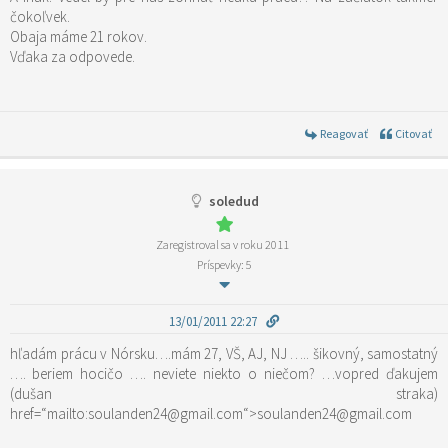
čokoľvek.
Obaja máme 21 rokov.
Vďaka za odpovede.
Reagovať
Citovať
soledud
Zaregistroval sa v roku 2011
Príspevky: 5
13/01/2011 22:27
hľadám prácu v Nórsku….mám 27, VŠ, AJ, NJ ….. šikovný, samostatný
…. beriem hocičo …. neviete niekto o niečom? …vopred ďakujem
(dušan straka)
href=“mailto:soulanden24@gmail.com“>soulanden24@gmail.com