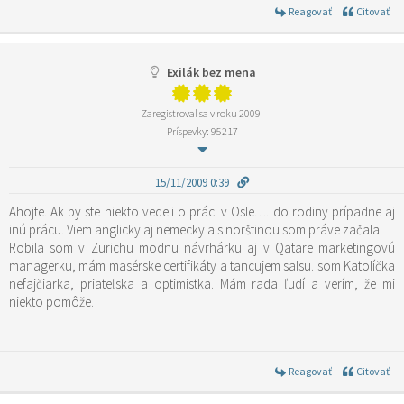
Reagovať
Citovať
Exilák bez mena
Zaregistroval sa v roku 2009
Príspevky: 95217
15/11/2009 0:39
Ahojte. Ak by ste niekto vedeli o práci v Osle…. do rodiny prípadne aj
inú prácu. Viem anglicky aj nemecky a s norštinou som práve začala.
Robila som v Zurichu modnu návrhárku aj v Qatare marketingovú
managerku, mám masérske certifikáty a tancujem salsu. som Katolíčka
nefajčiarka, priateľska a optimistka. Mám rada ľudí a verím, že mi
niekto pomôže.
Reagovať
Citovať