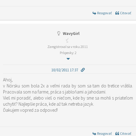
Reagovať
Citovať
WavyGirl
Zaregistroval sa v roku 2011
Príspevky: 2
10/02/2011 17:37
Ahoj,
v Nórsku som bola 2x a veľmi rada by som sa tam do tretice vrátila.
Pracovala som na farme, práca s jabloňami a jahodami.
Vieš mi poradiť, alebo vieš o niečom, kde by sme sa mohli s priateľom
uchytiť? Najlepšie práca, kde až tak netreba jazyk.
Ďakujem vopred za odpoveď!
Reagovať
Citovať