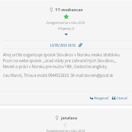
TT-modrancan
Zaregistroval sa v roku 2010
Príspevky: 8
13/05/2010 16:51
Ahoj určite organizuje spolok Slovákov v Norsku neakú stretávku.
Pozri na webe spolok ,,úrad vlády pre zahraničných Slovákov,,
Nevieš o práci v Norsku pre mužov?40r, čiastočne anglicky.
čau Maroš, Trnava mobil.0944521810..SK mail:slovien@post.sk
Reagovať
Citovať
janalasa
Zaregistroval sa v roku 2010