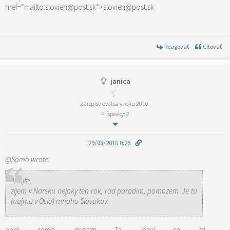
href=“mailto:slovien@post.sk“>slovien@post.sk
Reagovať
Citovať
janica
Zaregistroval sa v roku 2010
Príspevky: 2
29/08/2010 0:26
@Samo wrote:
Ahojte,
zijem v Norsku nejaky ten rok, rad poradim, pomozem. Je tu
(najma v Oslo) mnoho Slovakov.
ahoj samo, prosim Ta, ozvi sa mi :