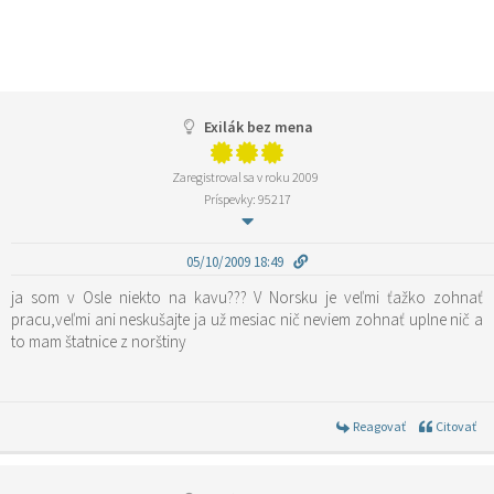
Exilák bez mena
Zaregistroval sa v roku 2009
Príspevky: 95217
05/10/2009 18:49
ja som v Osle niekto na kavu??? V Norsku je veľmi ťažko zohnať
pracu,veľmi ani neskušajte ja už mesiac nič neviem zohnať uplne nič a
to mam štatnice z norštiny
Reagovať
Citovať