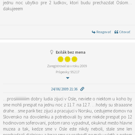
jednu noc ubytko pre 2 ludkov, ktori budu prechazdat Oslom…
dakujeeem
Reagovať
Citovať
Exilák bez mena
Zaregistroval sa v roku 2009
Príspevky: 95217
24/06/2009 21:36
…prosiiiiiiiiiiiim dobry ludia zijuci v Osle, neviete o niektom u koho by
sme mohli prespat na jednu noc z 11.7. na 12.7. …hotely su straaasne
drahe…sme parik tiez zijuci a pracujuci v Norsku, cestujeme domov na
Slovensko na dovolenku a potrebovali by sme niekde prespat po 12
hodinovom soferovani, potom rano vypadnut, okuknut mesto hlavne
muzea a tak, kedze sme v Osle este nikdy neboli, stale sme len
prechadzali dialnicou a teraz sme sa rozhodli pe maly vyletik a potom