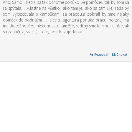
Ahoj Samo…ked si sa tak ochotne ponúkol že pomôžeš, tak by som sa
ťa spýtala,….v.lastne na všetko.. ako tam je, ako sa tam žije, rada by
som vycestovala s kamoškami za prácou.a zobrali by sme nejaký
domček do podnájmu,… síce tu agentura ponuka prácu, no zaujíma
ma skutočnosť od niekoho, kto tam žije, radi by sme tam boli dlhšie, ak
sa zapáči, aj viac..:)….díky pozdravuje Jarka
Reagovať
Citovať