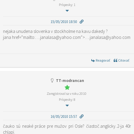
Príspevky: 1
15/05/2010 18:50
nejaka unudena slovenka v stockholme na kavu dakedy ?
jana href=“mailto:….janalasa@yahoo.com“>….janalasa@yahoo.com
Reagovať
Citovať
TT-modrancan
Zaregistroval sa v roku 2010
Príspevky: 8
16/05/2010 15:57
čauko sú neaké práce pre mužov pri Osle? čiastoč.anglicky..2-ja 40r
chlapi.