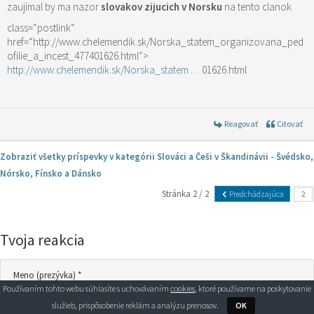
zaujimal by ma nazor
slovakov zijucich v Norsku
na tento clanok
class=“postlink“
href=“http://www.chelemendik.sk/Norska_statem_organizovana_ped
ofilie_a_incest_477401626.html“>
http://www.chelemendik.sk/Norska_statem
… 01626.html
Reagovať
Citovať
Zobraziť všetky príspevky v kategórii Slováci a Češi v Škandinávii - Švédsko,
Nórsko, Fínsko a Dánsko
Stránka 2 / 2
Predchádzajúca
Tvoja reakcia
Meno (prezývka) *
Používaním tohto webu súhlasíte s uchovávaním
cookies
, ktoré používame na poskytovanie
služieb, prispôsobenie reklám a analýzu prenosov.
OK