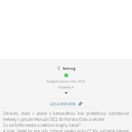
Netrag
Zaregistroval sa v roku 2010
Príspevky: 6
12/11/2010 16:01
Zdravím, mám v pláne s kamarátkou (nie priateľkou) odcestovať
niekedy v januári-februári 2011 do Nórska (Oslo a okolie).
Čo od tohto mesta a celkovo krajiny čakať?
A inak: Vedel by pre nás zohnať neakú prácu?? Na začiatok takmer