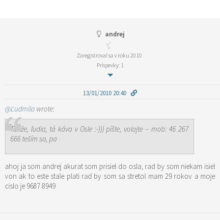
andrej
Zaregistroval sa v roku 2010
Príspevky: 1
13/01/2010 20:40
@Ľudmila
wrote:
Takže, ľudia, tá káva v Osle :-))) píšte, volajte – mob: 46 267
666 teším sa, pa
ahoj ja som andrej akurat som prisiel do osla, rad by som niekam isiel
von ak to este stale plati rad by som sa stretol mam 29 rokov a moje
cislo je 9687 8949