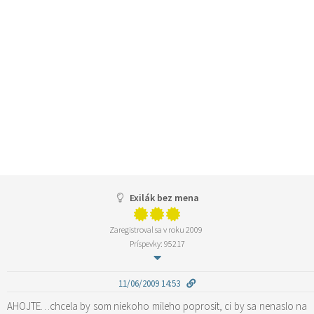
Exilák bez mena
Zaregistroval sa v roku 2009
Príspevky: 95217
11/06/2009 14:53
AHOJTE…chcela by som niekoho mileho poprosit, ci by sa nenaslo na