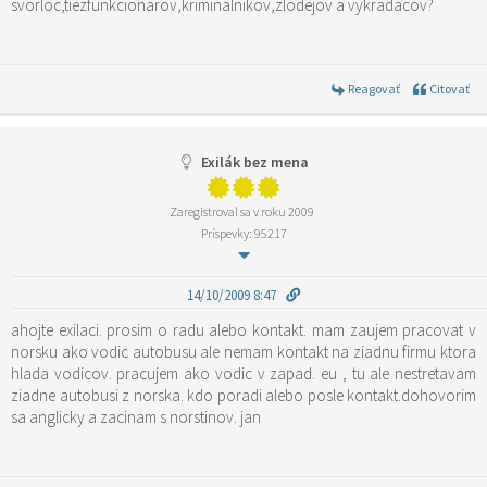
svorloc,tiezfunkcionarov,kriminalnikov,zlodejov a vykradacov?
Reagovať
Citovať
Exilák bez mena
Zaregistroval sa v roku 2009
Príspevky: 95217
14/10/2009 8:47
ahojte exilaci. prosim o radu alebo kontakt. mam zaujem pracovat v
norsku ako vodic autobusu ale nemam kontakt na ziadnu firmu ktora
hlada vodicov. pracujem ako vodic v zapad. eu , tu ale nestretavam
ziadne autobusi z norska. kdo poradi alebo posle kontakt.dohovorim
sa anglicky a zacinam s norstinov. jan