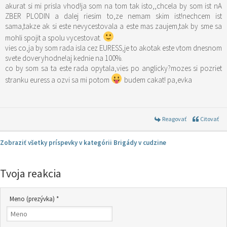
akurat si mi prisla vhod!ja som na tom tak isto,,chcela by som ist nA
ZBER PLODIN a dalej riesim to,ze nemam skim ist!nechcem ist
sama,takze ak si este nevycestovala a este mas zaujem,tak by sme sa
mohli spojit a spolu vycestovat.
vies co,ja by som rada isla cez EURESS,je to akotak este vtom dnesnom
svete doveryhodne!aj kednie na 100%.
co by som sa ta este rada opytala,vies po anglicky?mozes si pozriet
stranku euress a ozvi sa mi potom
budem cakat! pa,evka
Reagovať
Citovať
Zobraziť všetky príspevky v kategórii Brigády v cudzine
Tvoja reakcia
Meno (prezývka) *