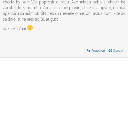
chcela by som Vás poprosiť o radu. Ako mladá baba si chcem ísť
zarobiť do zahraničia. Zaujal ma zber plodín, chcem sa opýtať, na akú
agentúru sa mám obrátiť, resp. či neviete o niečom aktuálnom, kde by
sa dalo ísť na mesiac júl, august.
ďakujem Vám
Reagovať
Citovať