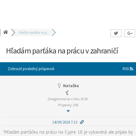
Hľadám parťáka na p...
Hľadám parťáka na prácu v zahraničí
Zobraziť posledný príspevok
RSS
Nataška
Zaregistroval sa v roku 2018
Príspevky: 298
14/09/2018 7:13
?Hľadám parťáčku na prácu na Cypre. Už je vybavená ale prijala by