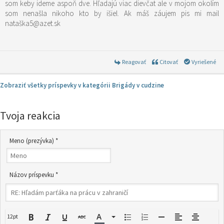
som keby ideme aspoň dve. Hľadajú viac dievčat ale v mojom okolím
som nenašla nikoho kto by išiel. Ak máš záujem pis mi mail
nataška5@azet.sk
Reagovať
Citovať
Vyriešené
Zobraziť všetky príspevky v kategórii Brigády v cudzine
Tvoja reakcia
Meno (prezývka) *
Názov príspevku *
12pt