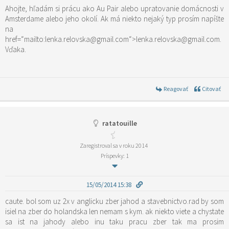
Ahojte, hľadám si prácu ako Au Pair alebo upratovanie domácnosti v
Amsterdame alebo jeho okolí. Ak má niekto nejaký typ prosím napíšte
na
href=“mailto:lenka.relovska@gmail.com“>lenka.relovska@gmail.com.
Vďaka.
Reagovať
Citovať
ratatouille
Zaregistroval sa v roku 2014
Príspevky: 1
15/05/2014 15:38
caute. bol som uz 2x v anglicku zber jahod a stavebnictvo.rad by som
isiel na zber do holandska len nemam s kym. ak niekto viete a chystate
sa ist na jahody alebo inu taku pracu zber tak ma prosim