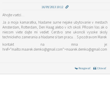
16/09/2013 10:12
Ahojte vsetci…
Ja a moja kamaratka, hladame surne nejake ubytovanie v mestach
Amsterdam, Rotterdam, Den Haag alebo v ich okoli. PRosim Vas ak o
niecom viete dajte mi vediet. Cerstvo sme ukoncili vysoke skoly
technickeho zamerania a hladame si tam pracu… S pozdravom Marek
kontakt na mna je:
href=“mailto:maarek.demko@gmail.com“>maarek.demko@gmail.com
Reagovať
Citovať