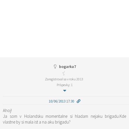
bogarka7
Zaregistroval sa v roku 2013
Príspevky: 1
10/06/2013 17:30
Ahoj!
Ja som v Holandsku momentalne si hladam nejaku brigadu.Kde
vlastne by si mala ist a na aku brigadu?