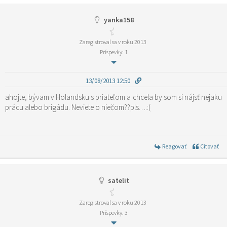
yanka158
Zaregistroval sa v roku 2013
Príspevky: 1
13/08/2013 12:50
ahojte, bývam v Holandsku s priateľom a chcela by som si nájsť nejaku
prácu alebo brigádu. Neviete o niečom??pls….:(
Reagovať
Citovať
satelit
Zaregistroval sa v roku 2013
Príspevky: 3