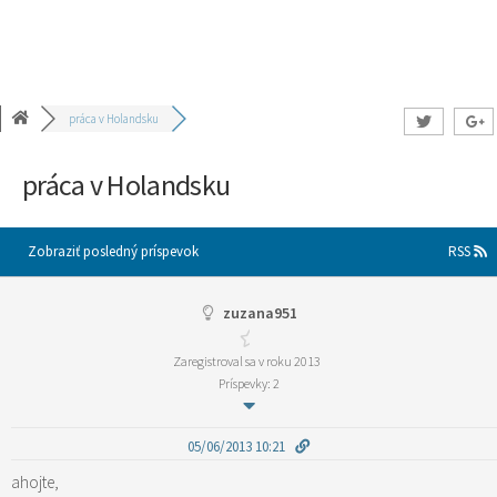
práca v Holandsku
práca v Holandsku
Zobraziť posledný príspevok
RSS
zuzana951
Zaregistroval sa v roku 2013
Príspevky: 2
05/06/2013 10:21
ahojte,