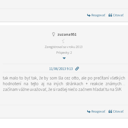
Reagovať
Citovať
zuzana951
Zaregistroval sa v roku 2013
Príspevky: 2
11/06/2013 9:13
tak malo to byť tak, že by som šla cez otto, ale po prečítaní všetkých
hodnotení na tejto aj na iných stránkach + reakcie známych…
začínam vážne uvažovať, že si radšej niečo začnem hľadať tu na SVK
Reagovať
Citovať