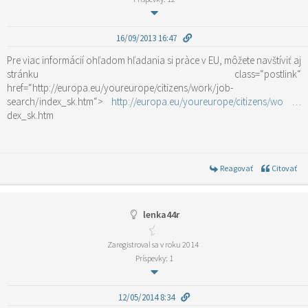
16/09/2013 16:47
Pre viac informácií ohľadom hľadania si pràce v EU, môžete navštíviť aj
stránku
class=“postlink“
href=“http://europa.eu/youreurope/citizens/work/job-
search/index_sk.htm“>
http://europa.eu/youreurope/citizens/wo
…
dex_sk.htm
Reagovať
Citovať
lenka44r
Zaregistroval sa v roku 2014
Príspevky: 1
12/05/2014 8:34