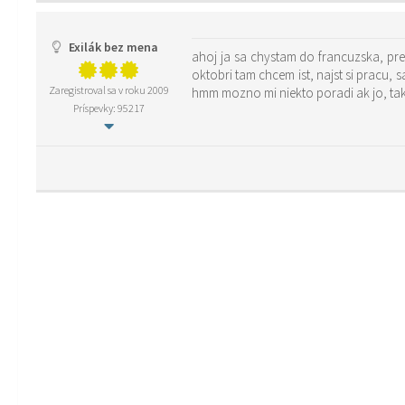
Exilák bez mena
ahoj ja sa chystam do francuzska, pr
oktobri tam chcem ist, najst si pracu, 
Zaregistroval sa v roku 2009
hmm mozno mi niekto poradi ak jo, tak 
Príspevky: 95217