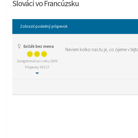
Slováci vo Francúzsku
Zobraziť posledný príspevok
Exilák bez mena
Neviem kolko nas tu je, co zijeme v tejt
Zaregistroval sa v roku 2009
Príspevky: 95217