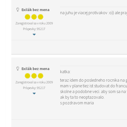
Exilák bez mena
na juhu je viacej protivakov :o)) ale p
Zaregistroval sa v roku 2009
Príspevky: 95217
Exilák bez mena
katka:
teraz idem do posledneho rocnika na g
Zaregistroval sa v roku 2009
mam v plane tiez ist studovat do francuzka, prosim ta mohla by si mi napisat ako si ty v tomto postupovala, co ty studujes,co je tam dostupne studovat slovakovi, kolko ta stoji
Príspevky: 95217
skolne a podobne veci. aby som sa na v
ak by ta to neoptazovalo.
s pozdravom maria