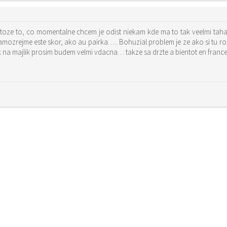
etoze to, co momentalne chcem je odist niekam kde ma to tak veelmi tah
samozrejme este skor, ako au pairka….. Bohuzial problem je ze ako si tu ro
na majlik prosim budem velmi vdacna… takze sa drzte a bientot en france.