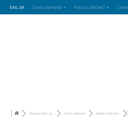
EXIL.SK
Život v zahraničí
Práca v zahraničí
Cesto
Slováci a Češi v za...
Život v zahraničí
Slováci a Češi vo F...