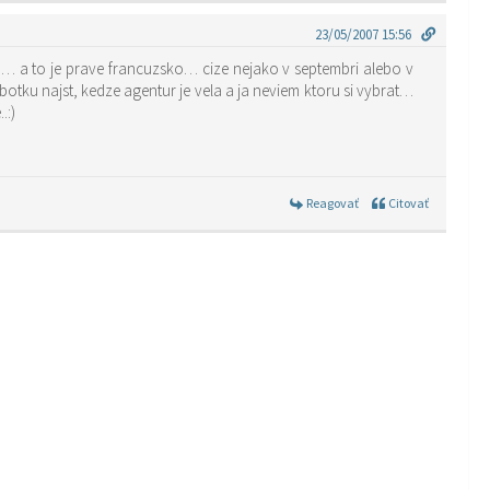
23/05/2007 15:56
a… a to je prave francuzsko… cize nejako v septembri alebo v
botku najst, kedze agentur je vela a ja neviem ktoru si vybrat…
.:)
Reagovať
Citovať