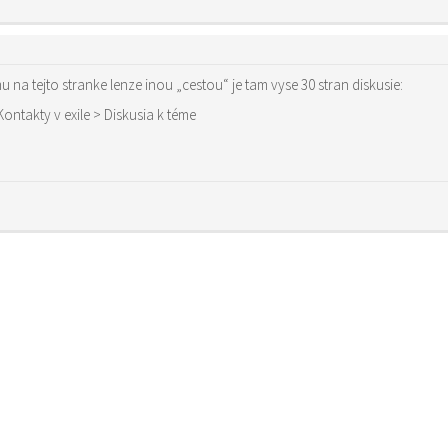
na tejto stranke lenze inou „cestou“ je tam vyse 30 stran diskusie:
ontakty v exile > Diskusia k téme