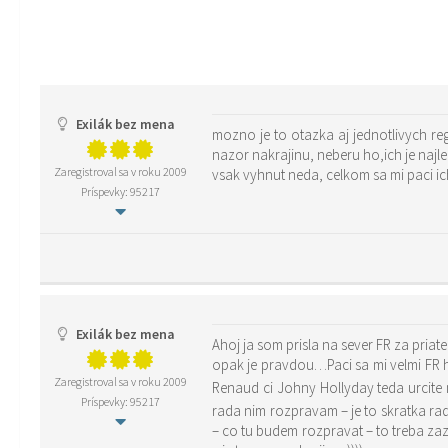
Exilák bez mena
mozno je to otazka aj jednotlivych reg
nazor nakrajinu, neberu ho,ich je najl
Zaregistroval sa v roku 2009
vsak vyhnut neda, celkom sa mi paci i
Príspevky: 95217
Exilák bez mena
Ahoj ja som prisla na sever FR za pria
opak je pravdou…Paci sa mi velmi FR h
Zaregistroval sa v roku 2009
Renaud ci Johny Hollyday teda urcite
Príspevky: 95217
rada nim rozpravam – je to skratka ra
– co tu budem rozpravat – to treba zazi