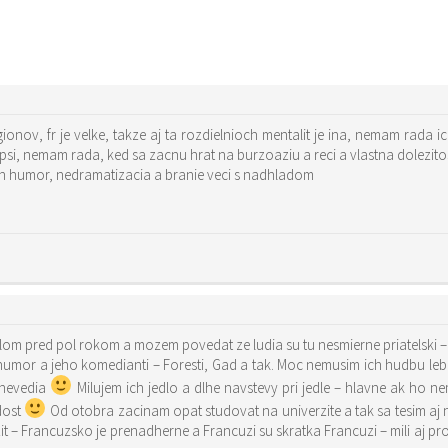
ionov, fr je velke, takze aj ta rozdielnioch mentalit je ina, nemam rada 
epsi, nemam rada, ked sa zacnu hrat na burzoaziu a reci a vlastna dolezit
ch humor, nedramatizacia a branie veci s nadhladom
telom pred pol rokom a mozem povedat ze ludia su tu nesmierne priatelski –
umor a jeho komedianti – Foresti, Gad a tak. Moc nemusim ich hudbu lebo
 nevedia
Milujem ich jedlo a dlhe navstevy pri jedle – hlavne ak ho n
dost
Od otobra zacinam opat studovat na univerzite a tak sa tesim a
t – Francuzsko je prenadherne a Francuzi su skratka Francuzi – mili aj prot