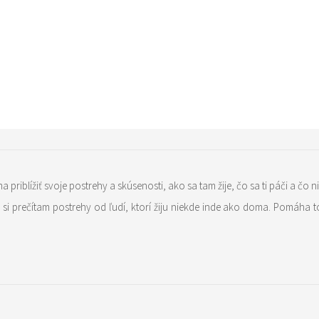
 priblížiť svoje postrehy a skúsenosti, ako sa tam žije, čo sa ti páči a čo n
a si prečítam postrehy od ľudí, ktorí žiju niekde inde ako doma. Pomáha to