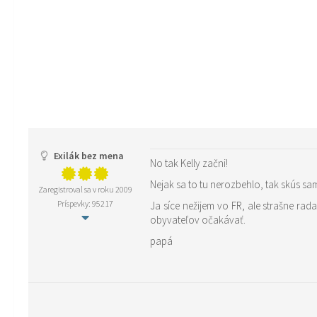
Exilák bez mena
No tak Kelly začni!
Nejak sa to tu nerozbehlo, tak skús sama
Zaregistroval sa v roku 2009
Príspevky: 95217
Ja síce nežijem vo FR, ale strašne rad
obyvateľov očakávať.
papá