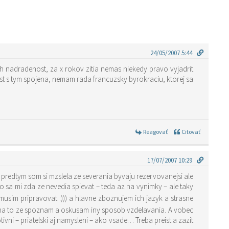
24/05/2007 5:44
ich nadradenost, za x rokov zitia nemas niekedy pravo vyjadrit
ost s tym spojena, nemam rada francuzsky byrokraciu, ktorej sa
Reagovať
Citovať
17/07/2007 10:29
 predtym som si mzslela ze severania byvaju rezervovanejsi ale
 sa mi zda ze nevedia spievat – teda az na vynimky – ale taky
emusim pripravovat :))) a hlavne zboznujem ich jazyk a strasne
j na to ze spoznam a oskusam iny sposob vzdelavania. A vobec
ivni – priatelski aj namysleni – ako vsade… Treba preist a zazit