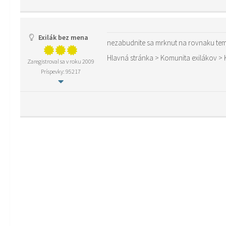
Exilák bez mena
nezabudnite sa mrknut na rovnaku temu 
Hlavná stránka > Komunita exilákov > K
Zaregistroval sa v roku 2009
Príspevky: 95217