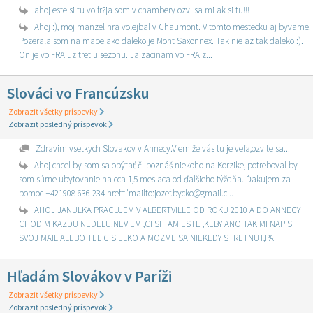
ahoj este si tu vo fr?ja som v chambery ozvi sa mi ak si tu!!!
Ahoj :), moj manzel hra volejbal v Chaumont. V tomto mestecku aj byvame.
Pozerala som na mape ako daleko je Mont Saxonnex. Tak nie az tak daleko :).
On je vo FRA uz tretiu sezonu. Ja zacinam vo FRA z...
Slováci vo Francúzsku
Zobraziť všetky príspevky
Zobraziť posledný príspevok
Zdravim vsetkych Slovakov v Annecy.Viem že vás tu je veľa,ozvite sa...
Ahoj chcel by som sa opýtať či poznáš niekoho na Korzike, potreboval by
som súrne ubytovanie na cca 1,5 mesiaca od ďalšieho týždňa. Ďakujem za
pomoc +421908 636 234 href="mailto:jozef.bycko@gmail.c...
AHOJ JANULKA PRACUJEM V ALBERTVILLE OD ROKU 2010 A DO ANNECY
CHODIM KAZDU NEDELU.NEVIEM ,CI SI TAM ESTE ,KEBY ANO TAK MI NAPIS
SVOJ MAIL ALEBO TEL CISIELKO A MOZME SA NIEKEDY STRETNUT,PA
Hľadám Slovákov v Paríži
Zobraziť všetky príspevky
Zobraziť posledný príspevok