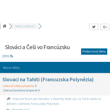
Slováci a Češi vo F...
Slováci a Češi vo Francúzsku
Pridať novú tému
|
RSS
Názov témy
Slovaci na Tahiti (Francuzska Polynézia)
Zobraziť všetky príspevky
Zobraziť posledný príspevok
Diskusne forum pre Slovakov a Slovenky ktore ziju na Tahiti alebo na
jednom z ostrovov Francuzskej Polynézie.
Vezmete ma?