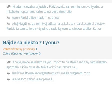
Hladam slovakov zijucich v Parizi, ozvite sa , som tu len dva tyzdne a
nikoho tu nepoznam. tesim sa na skore stretnutie
som v Parizi a tiez hladam nasincov
Ahoj Magdi, nasla som tvoj odkaz na exil.sk.. tak iba skusam ci si este v
Parizi. Ja som tu teraz 4 tyzdne a rada by som sa s tebou stretla.. Katka
Nájde sa niekto z Lyonu?
Zobraziť všetky príspevky
Zobraziť posledný príspevok
Ahojte, najde sa niekto z Lyonu? Som tu na stáži a rada by som niekoho
spoznala, s kým by sa dal tráviť volný čas. Ozvite sa....
href="mailto:majkabys@entrum.cz">majkabys@entrum.cz
a ešte som zabudla svoj email...