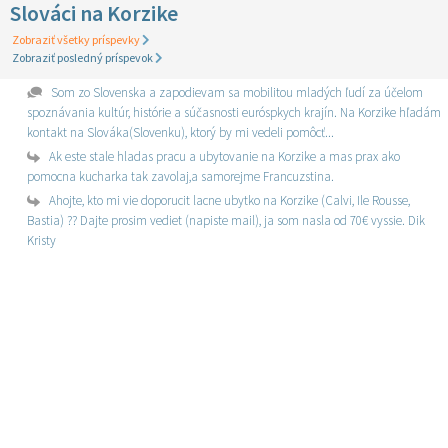
Slováci na Korzike
Zobraziť všetky príspevky
Zobraziť posledný príspevok
Som zo Slovenska a zapodievam sa mobilitou mladých ľudí za účelom
spoznávania kultúr, histórie a súčasnosti euróspkych krajín. Na Korzike hľadám
kontakt na Slováka(Slovenku), ktorý by mi vedeli pomôcť...
Ak este stale hladas pracu a ubytovanie na Korzike a mas prax ako
pomocna kucharka tak zavolaj,a samorejme Francuzstina.
Ahojte, kto mi vie doporucit lacne ubytko na Korzike (Calvi, Ile Rousse,
Bastia) ?? Dajte prosim vediet (napiste mail), ja som nasla od 70€ vyssie. Dik
Kristy