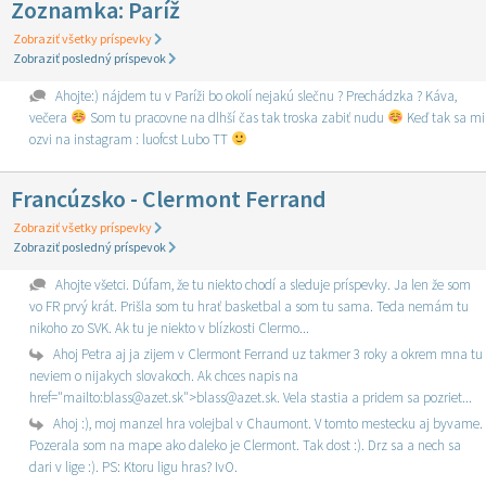
Zoznamka: Paríž
Zobraziť všetky príspevky
Zobraziť posledný príspevok
Ahojte:) nájdem tu v Paríži bo okolí nejakú slečnu ? Prechádzka ? Káva,
večera
Som tu pracovne na dlhší čas tak troska zabiť nudu
Keď tak sa mi
ozvi na instagram : luofcst Lubo TT
Francúzsko - Clermont Ferrand
Zobraziť všetky príspevky
Zobraziť posledný príspevok
Ahojte všetci. Dúfam, že tu niekto chodí a sleduje príspevky. Ja len že som
vo FR prvý krát. Prišla som tu hrať basketbal a som tu sama. Teda nemám tu
nikoho zo SVK. Ak tu je niekto v blízkosti Clermo...
Ahoj Petra aj ja zijem v Clermont Ferrand uz takmer 3 roky a okrem mna tu
neviem o nijakych slovakoch. Ak chces napis na
href="mailto:blass@azet.sk">blass@azet.sk. Vela stastia a pridem sa pozriet...
Ahoj :), moj manzel hra volejbal v Chaumont. V tomto mestecku aj byvame.
Pozerala som na mape ako daleko je Clermont. Tak dost :). Drz sa a nech sa
dari v lige :). PS: Ktoru ligu hras? IvO.