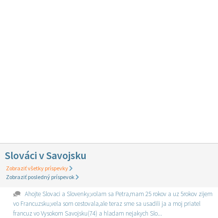
Slováci v Savojsku
Zobraziť všetky príspevky
Zobraziť posledný príspevok
Ahojte Slovaci a Slovenky,volam sa Petra,mam 25 rokov a uz 5rokov zijem
vo Francuzsku,vela som cestovala,ale teraz sme sa usadili ja a moj priatel
francuz vo Vysokom Savojsku(74) a hladam nejakych Slo...