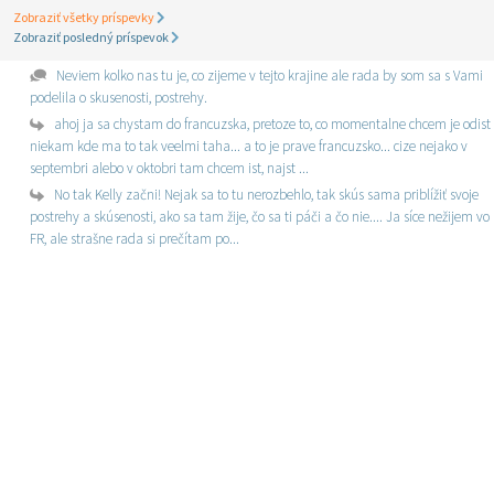
Zobraziť všetky príspevky
Zobraziť posledný príspevok
Neviem kolko nas tu je, co zijeme v tejto krajine ale rada by som sa s Vami
podelila o skusenosti, postrehy.
ahoj ja sa chystam do francuzska, pretoze to, co momentalne chcem je odist
niekam kde ma to tak veelmi taha... a to je prave francuzsko... cize nejako v
septembri alebo v oktobri tam chcem ist, najst ...
No tak Kelly začni! Nejak sa to tu nerozbehlo, tak skús sama priblížiť svoje
postrehy a skúsenosti, ako sa tam žije, čo sa ti páči a čo nie.... Ja síce nežijem vo
FR, ale strašne rada si prečítam po...