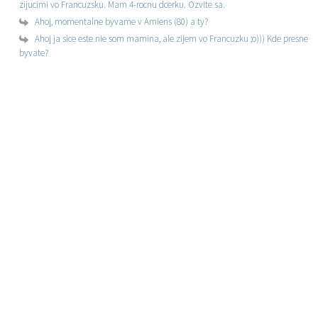
zijucimi vo Francuzsku. Mam 4-rocnu dcerku. Ozvite sa.
Ahoj, momentalne byvame v Amiens (80) a ty?
Ahoj ja sice este nie som mamina, ale zijem vo Francuzku ;o))) Kde presne
byvate?