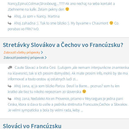
Nancy,Epinal,Colmar,Strasbourg...???? Ak ano nechaj na seba kontakt a
zbehneme na kafe. Zelam pekny den
Ahoj, Ja som v Nancy. Martina
Ahoj zahadna :). Tak to sme blizko :). My byvame v Chaumont
Co
porabas vo FRA? IvO.
Stretávky Slovákov a Čechov vo Francúzsku?
Zobraziť všetky príspevky
Zobraziť posledný príspevok
Caute Slovaci a bratia Cesi. (Lutujem ,ale nemam interpunkcne znamienka
na klavesnici, tak si ich prosim domyslite). Ak mate prosim info, mohli by ste ma
informovat a touto cestou aj ostatnych ludi zi...
Ahoj Jana, aj ja som blizko Pariza. Deuil la Barre... poznas? som tu len
kratko ale tiez tu nikoho nepoznam zo slovenska
Ahoj Jana, Nedaleko Aix en Provence, priamo v Meyrargues je jedna pani
Ceska, ktora si dava to usilie a podnika stretnutia Francuzov,Cechov a Slovakov.
Je velmi sympaticka a bola by velmi rada, keby ...
Slováci vo Francúzsku