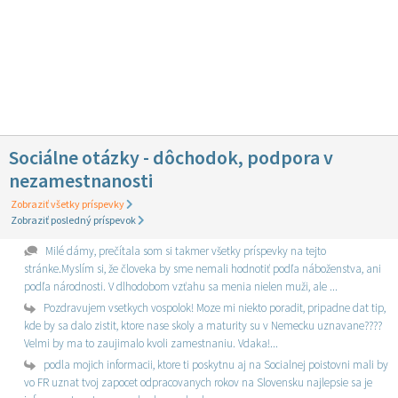
Sociálne otázky - dôchodok, podpora v
nezamestnanosti
Zobraziť všetky príspevky
Zobraziť posledný príspevok
Milé dámy, prečítala som si takmer všetky príspevky na tejto
stránke.Myslím si, že človeka by sme nemali hodnotiť podľa náboženstva, ani
podľa národnosti. V dlhodobom vzťahu sa menia nielen muži, ale ...
Pozdravujem vsetkych vospolok! Moze mi niekto poradit, pripadne dat tip,
kde by sa dalo zistit, ktore nase skoly a maturity su v Nemecku uznavane????
Velmi by ma to zaujimalo kvoli zamestnaniu. Vdaka!...
podla mojich informacii, ktore ti poskytnu aj na Socialnej poistovni mali by
vo FR uznat tvoj zapocet odpracovanych rokov na Slovensku najlepsie sa je