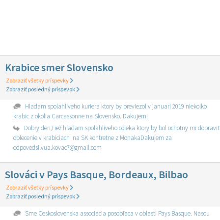
Krabice smer Slovensko
Zobraziť všetky príspevky
Zobraziť posledný príspevok
Hladam spolahliveho kuriera ktory by previezol v januari 2019 niekolko
krabic z okolia Carcassonne na Slovensko. Dakujem!
Dobry den,Tiež hladam spolahliveho coleka ktory by bol ochotny mi dopravit
oblecenie v krabiciach na SK kontretne z MonakaDakujem za
odpovedsilvua.kovac7@gmail.com
Slováci v Pays Basque, Bordeaux, Bilbao
Zobraziť všetky príspevky
Zobraziť posledný príspevok
Sme Ceskoslovenska associacia posobiaca v oblasti Pays Basque. Nasou