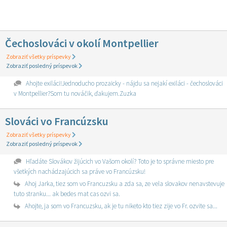
Čechoslováci v okolí Montpellier
Zobraziť všetky príspevky
Zobraziť posledný príspevok
Ahojte exiláci!Jednoducho prozaicky - nájdu sa nejakí exiláci - čechoslováci
v Montpellier?Som tu nováčik, ďakujem.Zuzka
Slováci vo Francúzsku
Zobraziť všetky príspevky
Zobraziť posledný príspevok
Hľadáte Slovákov žijúcich vo Vašom okolí? Toto je to správne miesto pre
všetkých nachádzajúcich sa práve vo Francúzsku!
Ahoj Jarka, tiez som vo Francuzsku a zda sa, ze vela slovakov nenavstevuje
tuto stranku... ak bedes mat cas ozvi sa.
Ahojte, ja som vo Francuzsku, ak je tu niketo kto tiez zije vo Fr. ozvite sa...