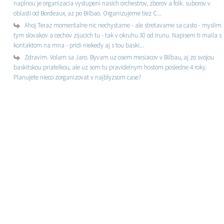
naplnou je organizacia vystupeni nasich orchestrov, zborov a folk. suborov v
oblasti od Bordeaux, az po Bilbao. Organizujeme tiez C...
Ahoj Teraz momentalne nic nechystame - ale stretavame sa casto - myslim
tym slovakov a cechov zijucich tu - tak v okruhu 30 od Irunu. Napisem ti maila s
kontaktom na mna - pridi niekedy aj s tou baski...
Zdravim. Volam sa Jaro. Byvam uz osem mesiacov v Bilbau, aj zo svojou
baskitskou priatelkou, ale uz som tu pravidelnym hostom posledne 4 roky.
Planujete nieco zorganizovat v najblyzsom case?