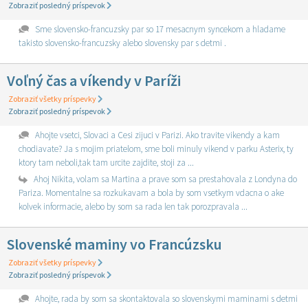
Zobraziť posledný príspevok
Sme slovensko-francuzsky par so 17 mesacnym syncekom a hladame
takisto slovensko-francuzsky alebo slovensky par s detmi .
Voľný čas a víkendy v Paríži
Zobraziť všetky príspevky
Zobraziť posledný príspevok
Ahojte vsetci, Slovaci a Cesi zijuci v Parizi. Ako travite vikendy a kam
chodiavate? Ja s mojim priatelom, sme boli minuly vikend v parku Asterix, ty
ktory tam neboli,tak tam urcite zajdite, stoji za ...
Ahoj Nikita, volam sa Martina a prave som sa prestahovala z Londyna do
Pariza. Momentalne sa rozkukavam a bola by som vsetkym vdacna o ake
kolvek informacie, alebo by som sa rada len tak porozpravala ...
Slovenské maminy vo Francúzsku
Zobraziť všetky príspevky
Zobraziť posledný príspevok
Ahojte, rada by som sa skontaktovala so slovenskymi maminami s detmi