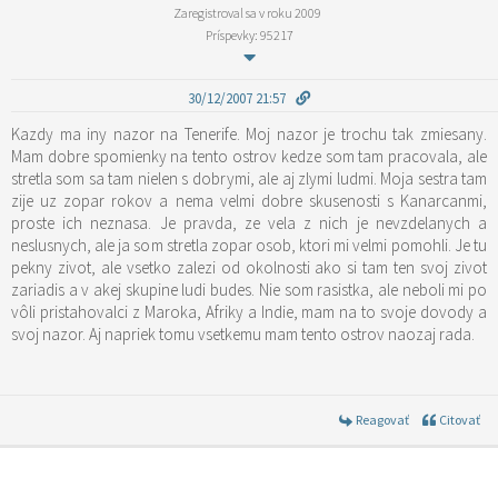
Zaregistroval sa v roku 2009
Príspevky: 95217
30/12/2007 21:57
Kazdy ma iny nazor na Tenerife. Moj nazor je trochu tak zmiesany.
Mam dobre spomienky na tento ostrov kedze som tam pracovala, ale
stretla som sa tam nielen s dobrymi, ale aj zlymi ludmi. Moja sestra tam
zije uz zopar rokov a nema velmi dobre skusenosti s Kanarcanmi,
proste ich neznasa. Je pravda, ze vela z nich je nevzdelanych a
neslusnych, ale ja som stretla zopar osob, ktori mi velmi pomohli. Je tu
pekny zivot, ale vsetko zalezi od okolnosti ako si tam ten svoj zivot
zariadis a v akej skupine ludi budes. Nie som rasistka, ale neboli mi po
vôli pristahovalci z Maroka, Afriky a Indie, mam na to svoje dovody a
svoj nazor. Aj napriek tomu vsetkemu mam tento ostrov naozaj rada.
Reagovať
Citovať