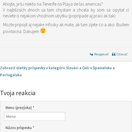
Ahojte, je tu niekto na Tenerife na Playa de las americas?
V najblizsích dnoch sa tam chystam a chcela by som sa opytat ci
neviete o nejakom vhodnom ubytku (popripade aj praci ak tak)
Mozte pripojit aj nejake infosky ak mate, ak tam zijete co a ako. Budem
povdacna. Dakujem
Reagovať
Citovať
Zobraziť všetky príspevky v kategórii Slováci a Češi v Španielsku a
Portugalsku
Tvoja reakcia
Meno (prezývka) *
Názov príspevku *