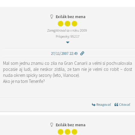
Exilák bez mena
Zaregistroval sa v roku 2009
Príspevky: 95217
27/11/2007 22:49
Mal som jednu znamu co zila na Gran Canarii a velmi si pochvalovala
pocasie aj ludi, ale neskor zistila, ze tam nie je velmi co robit – dost
nuda okrem spicky sezony (leto, Vianoce).
Ako je na tom Tenerife?
Reagovať
Citovať
Exilák bez mena