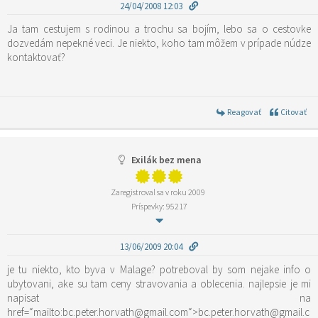
24/04/2008 12:03
Ja tam cestujem s rodinou a trochu sa bojím, lebo sa o cestovke
dozvedám nepekné veci. Je niekto, koho tam môžem v prípade núdze
kontaktovať?
Reagovať
Citovať
Exilák bez mena
Zaregistroval sa v roku 2009
Príspevky: 95217
13/06/2009 20:04
je tu niekto, kto byva v Malage? potreboval by som nejake info o
ubytovani, ake su tam ceny stravovania a oblecenia. najlepsie je mi
napisat na
href=“mailto:bc.peter.horvath@gmail.com“>bc.peter.horvath@gmail.c