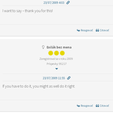
23/07/2009 4:03
I want to say – thank you for this!
Reagovať
Citovať
Exilák bez mena
Zaregistroval sa v roku 2009
Príspevky: 95217
23/07/2009 11:55
If you have to do it, you might as well do it right.
Reagovať
Citovať