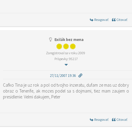
Reagovať
Citovať
Exilák bez mena
Zaregistroval sa v roku 2009
Príspevky: 95217
27/11/2007 19:36
Cafko Tina je uz rok a pol od tvojho inzeratu, dufam ze mas uz dobry
obraz o Tenerife, ak mozes podel sa s dojmami, tiez mam zaujem o
presidlenie. Velmi dakujem, Peter
Reagovať
Citovať