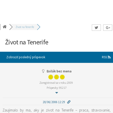
Život na Tenerife
Život na Tenerife
Zobraziť posledný príspevok
RSS
Exilák bez mena
Zaregistroval sa v roku 2009
Príspevky: 95217
20/06/2006 12:29
Zaujimalo by ma, aky je zivot na Tenerife – praca, stravovanie,