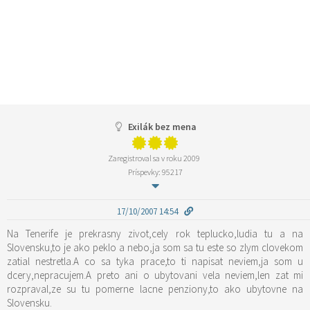
Exilák bez mena
Zaregistroval sa v roku 2009
Príspevky: 95217
17/10/2007 14:54
Na Tenerife je prekrasny zivot,cely rok teplucko,ludia tu a na
Slovensku,to je ako peklo a nebo,ja som sa tu este so zlym clovekom
zatial nestretla.A co sa tyka prace,to ti napisat neviem,ja som u
dcery,nepracujem.A preto ani o ubytovani vela neviem,len zat mi
rozpraval,ze su tu pomerne lacne penziony,to ako ubytovne na
Slovensku.