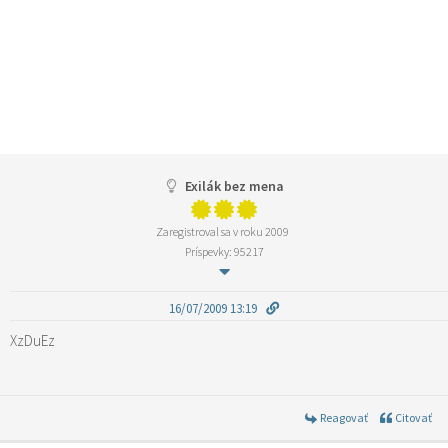
Exilák bez mena
Zaregistroval sa v roku 2009
Príspevky: 95217
16/07/2009 13:19
XzDuEz
Reagovať
Citovať