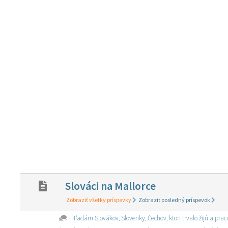
Slováci na Mallorce
Zobraziť všetky príspevky
Zobraziť posledný príspevok
Hľadám Slovákov, Slovenky, Čechov, ktori trvalo žijú a pra