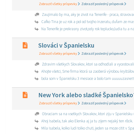
Zobraziť všetky príspevky
Zobraziť posledný príspevok
Zaujimalo by ma, aky je zivot na Tenerife - praca, stravova
Cafko Tina je uz rok a pol od tvojho inzeratu, dufam ze ma
Na Tenerife je prekrasny zivot,cely rok teplucko,ludia tu a n
Slováci v Španielsku
Zobraziť všetky príspevky
Zobraziť posledný príspevok
Zdravim všetkych Slovakov, ktori sa odhodlali a vycestovali
Ahojte všetci, Sme firma ktorá sa zaoberá výrobou kryštáľ
bola som v Španielsku 3 mesiace a bolo tam uuuuuzasne!!
New York alebo sladké Španielsko
Zobraziť všetky príspevky
Zobraziť posledný príspevok
Obraciam sa na vsetkych Slovakov, ktori ziju v Spanielsku (h
Ahoj Isabela, tak ako Elenka aj ja tu zijem nejaký ten rôcik
Mila Isabela, kolko ludi tolko chuti, jeden sa moze citit v