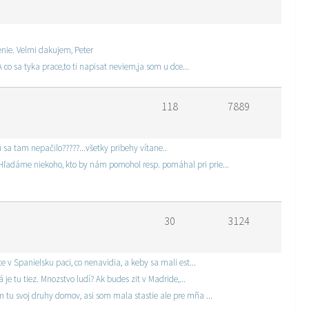
enie. Velmi dakujem, Peter
 co sa tyka prace,to ti napisat neviem,ja som u dce...
118
7889
 sa tam nepačilo?????...všetky pribehy vítane..
 Hľadáme niekoho, kto by nám pomohol resp. pomáhal pri prie...
30
3124
e v Spanielsku paci, co nenavidia, a keby sa mali est...
je tu tiez. Mnozstvo ludí? Ak budes zit v Madride,...
m tu svoj druhy domov, asi som mala stastie ale pre mña ...