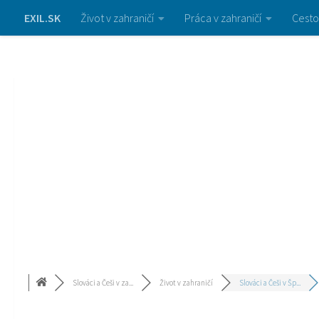
EXIL.SK
Život v zahraničí
Práca v zahraničí
Cesto
Slováci a Češi v za...
Život v zahraničí
Slováci a Češi v Šp...