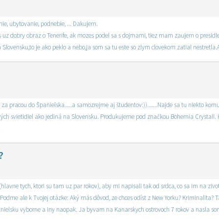
nie, ubytovanie, podnebie, ... Dakujem.
s uz dobry obraz o Tenerife, ak mozes podel sa s dojmami, tiez mam zaujem o presidl
a Slovensku,to je ako peklo a nebo,ja som sa tu este so zlym clovekom zatial nestretla.A
 za pracou do Španielska.....a samozrejme aj študentov:)).......Najde sa tu niekto komu
ových svietidiel ako jediná na Slovensku. Produkujeme pod značkou Bohemia Crystall.
!
?
lavne tych, ktori su tam uz par rokov), aby mi napisali tak od srdca, co sa im na zivot
. Podme ale k Tvojej otázke: Aký más dôvod, ze chces odíst z New Yorku? Kriminalita? Tá 
 Spanielsku vyborne a iny naopak. Ja byvam na Kanarskych ostrovoch 7 rokov a nasla so