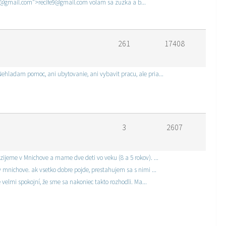
ife9@gmail.com">recife9@gmail.com volam sa zuzka a b...
261
17408
ehladam pomoc, ani ubytovanie, ani vybavit pracu, ale pria...
3
2607
zijeme v Mnichove a mame dve deti vo veku (8 a 5 rokov). ...
 mnichove. ak vsetko dobre pojde, prestahujem sa s nimi ...
 velmi spokojní, že sme sa nakoniec takto rozhodli. Ma...