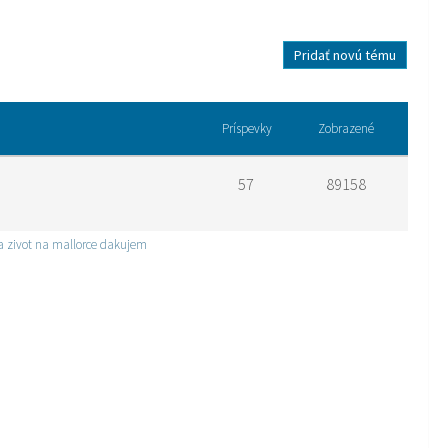
Pridať novú tému
Príspevky
Zobrazené
57
89158
na zivot na mallorce dakujem