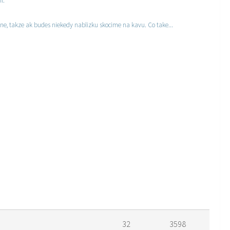
l.
e, takze ak budes niekedy nablizku skocime na kavu. Co take...
32
3598