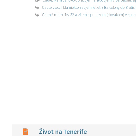
Caute, Mam 32 rokov, pracujem a studujem v Barcelone, zije
Caute vsetci! Ma niekto zaujem letiet z Barcelony do Brat
Cauko! mam tiez 32 a zijem s priatelom (slovakom) v span
Život na Tenerife