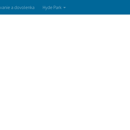
vanie a dovolenka
Hyde Park