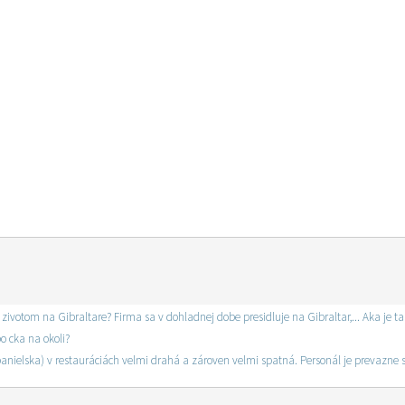
 zivotom na Gibraltare? Firma sa v dohladnej dobe presidluje na Gibraltar,... Aka je t
o cka na okoli?
panielska) v restauráciách velmi drahá a zároven velmi spatná. Personál je prevazne s