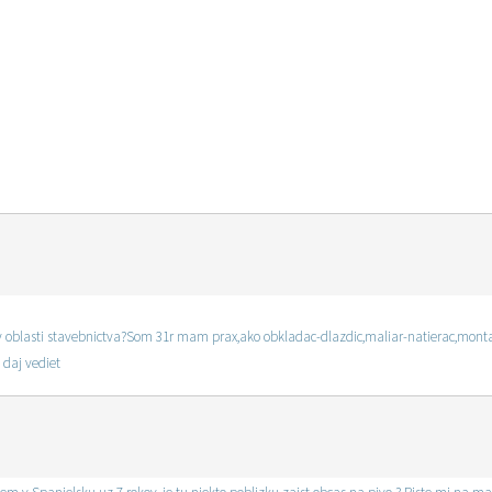
 v oblasti stavebnictva?Som 31r mam prax,ako obkladac-dlazdic,maliar-natierac,montaz
 daj vediet