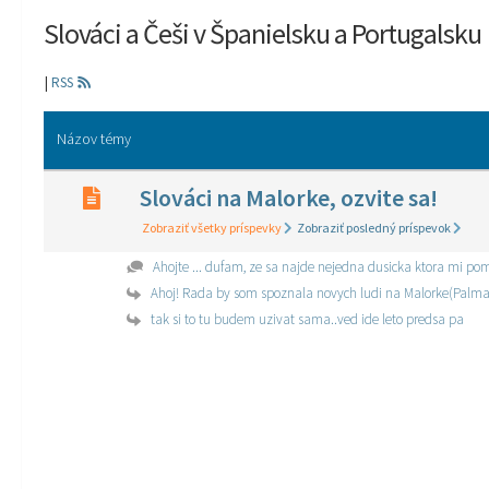
Slováci a Češi v Španielsku a Portugalsku
|
RSS
Názov témy
Slováci na Malorke, ozvite sa!
Zobraziť všetky príspevky
Zobraziť posledný príspevok
Ahojte ... dufam, ze sa najde nejedna dusicka ktora mi pom
Ahoj! Rada by som spoznala novych ludi na Malorke(Palma de 
tak si to tu budem uzivat sama..ved ide leto predsa pa