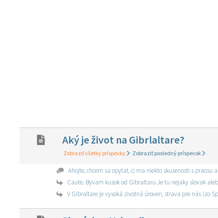
Aký je život na Gibrlaltare?
Zobraziť všetky príspevky
Zobraziť posledný príspevok
Ahojte, chcem sa opytat, ci ma niekto skusenosti s pracou a
Caute. Byvam kusok od Gibraltaru.Je tu nejaky slovak aleb
V Gibraltare je vysoká zivotná úroven, strava pre nás (zo S