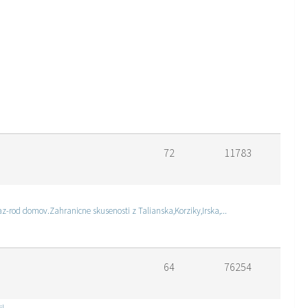
72
11783
-rod domov.Zahranicne skusenosti z Talianska,Korziky,Irska,...
64
76254