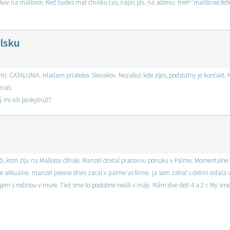
vakov na mallorce. Ked budes mat chvilku cas, napis pls. na adresu: href="mailto:rec
lsku
mi. CATALUNIA. Hladam priatelov Slovakov. Nezalezi kde zijes, podstatny je kontakt. N
yvaš.
ý mi ich poskytnút?
di, ktori ziju na Mallorce dlhsie. Manzel dostal pracovnu ponuku v Palme. Momentalne 
je aktualne. manzel presne dnes zacal v palme vo firme. ja som zatial s detmi ostala v
jem s rodinou v mure. Tiež sme to podobne riešili v máji. Mám dve deti 4 a 2 r. My sme