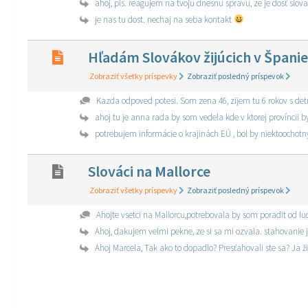
ahoj, pls. reagujem na tvoju dnesnu spravu, ze je dosť slo
je nas tu dost. nechaj na seba kontakt
Hľadám Slovákov žijúcich v Španie
Zobraziť všetky príspevky
Zobraziť posledný príspevok
Kazda odpoved potesi. Som zena 46, zijem tu 6 rokov s det
ahoj tu je anna rada by som vedela kde v ktorej províncii b
potrebujem informácie o krajinách EÚ , bol by niektoochotn
Slováci na Mallorce
Zobraziť všetky príspevky
Zobraziť posledný príspevok
Ahojte vsetci na Mallorcu,potrebovala by som poradit od lu
Ahoj, dakujem velmi pekne, ze si sa mi ozvala. stahovanie 
Ahoj Marcela, Tak ako to dopadlo? Presťahovali ste sa? Ja ži