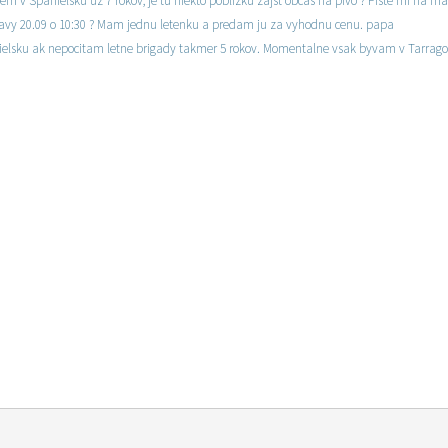
m v Spanielsku uz 7 rokov, je tu niekto poblizku zajst obcas na pivo ? Piste mi na mai
islavy 20.09 o 10:30 ? Mam jednu letenku a predam ju za vyhodnu cenu. papa
ielsku ak nepocitam letne brigady takmer 5 rokov. Momentalne vsak byvam v Tarragon