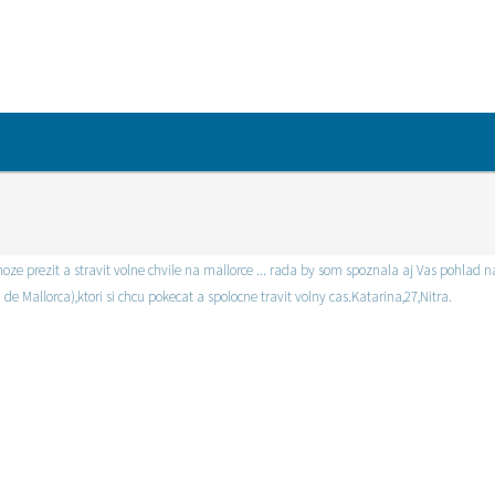
oze prezit a stravit volne chvile na mallorce ... rada by som spoznala aj Vas pohlad 
Mallorca),ktori si chcu pokecat a spolocne travit volny cas.Katarina,27,Nitra.