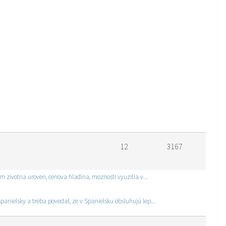
12
3167
am zivotna uroven, cenova hladina, moznosti vyuzitia v...
panielsky a treba povedat, ze v Spanielsku obsluhujú lep...