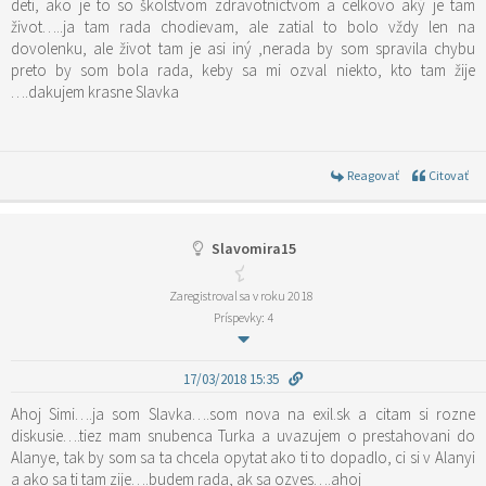
deti, ako je to so školstvom zdravotníctvom a celkovo aký je tam
život…..ja tam rada chodievam, ale zatial to bolo vždy len na
dovolenku, ale život tam je asi iný ,nerada by som spravila chybu
preto by som bola rada, keby sa mi ozval niekto, kto tam žije
….dakujem krasne Slavka
Reagovať
Citovať
Slavomira15
Zaregistroval sa v roku 2018
Príspevky: 4
17/03/2018 15:35
Ahoj Simi….ja som Slavka….som nova na exil.sk a citam si rozne
diskusie….tiez mam snubenca Turka a uvazujem o prestahovani do
Alanye, tak by som sa ta chcela opytat ako ti to dopadlo, ci si v Alanyi
a ako sa ti tam zije….budem rada, ak sa ozves….ahoj