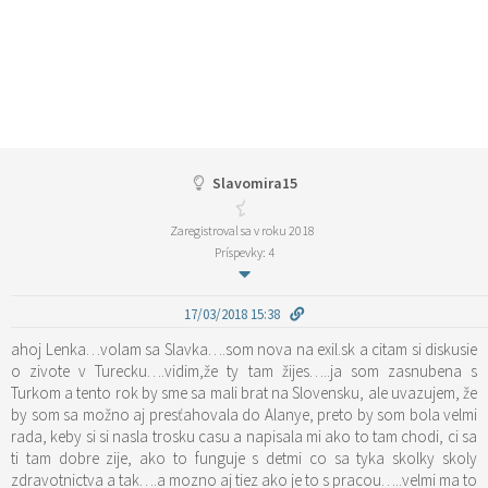
Slavomira15
Zaregistroval sa v roku 2018
Príspevky: 4
17/03/2018 15:38
ahoj Lenka…volam sa Slavka….som nova na exil.sk a citam si diskusie
o zivote v Turecku….vidim,že ty tam žijes…..ja som zasnubena s
Turkom a tento rok by sme sa mali brat na Slovensku, ale uvazujem, že
by som sa možno aj presťahovala do Alanye, preto by som bola velmi
rada, keby si si nasla trosku casu a napisala mi ako to tam chodi, ci sa
ti tam dobre zije, ako to funguje s detmi co sa tyka skolky skoly
zdravotnictva a tak….a mozno aj tiez ako je to s pracou…..velmi ma to