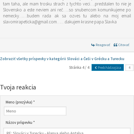
tam taha, ale mam trosku strach z tychto veci….predstalen to nie je
Slovensko a este neviem ani reč…..so snubencom komunikujeme po
nemecky……budem rada ak sa ozves tu alebo na moj email
slavomirapeticka@gmail.com……dakujem krasne papa Slavka
Reagovať
Citovať
Zobraziť všetky príspevky v kategórii Slováci a Češi v Grécku a Turecku
Stránka 4 / 4
Predchádzajúca
Tvoja reakcia
Meno (prezývka) *
Názov príspevku *