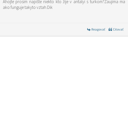
Ahojte prosim napište niekto kto žije v antalyi s turkom?Zaujima ma
ako funguje takyto vztah.Dik
Reagovať
Citovať