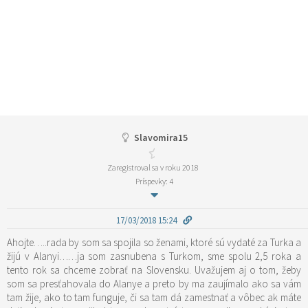
Slavomira15
Zaregistroval sa v roku 2018
Príspevky: 4
17/03/2018 15:24
Ahojte…..rada by som sa spojila so ženami, ktoré sú vydaté za Turka a
žijú v Alanyi……ja som zasnubena s Turkom, sme spolu 2,5 roka a
tento rok sa chceme zobrať na Slovensku. Uvažujem aj o tom, žeby
som sa presťahovala do Alanye a preto by ma zaujímalo ako sa vám
tam žije, ako to tam funguje, či sa tam dá zamestnať a vôbec ak máte