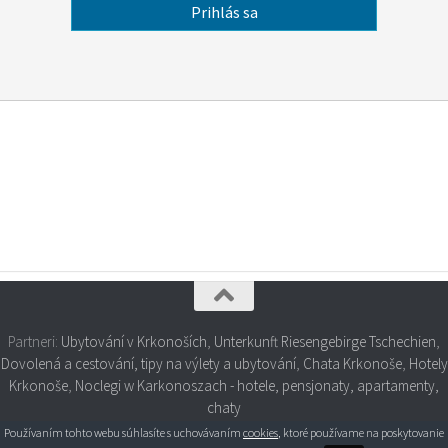
Partneri:
Ubytování v Krkonoších
,
Unterkunft Riesengebirge Tschechien
,
Dovolená a cestování, tipy na výlety a ubytování
,
Chata Krkonoše
,
Hotely
Krkonoše
,
Noclegi w Karkonoszach - hotele, pensjonaty, apartamenty,
chaty
Používaním tohto webu súhlasíte s uchovávaním
cookies
, ktoré používame na poskytovanie