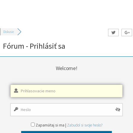
Diskusie
Fórum - Prihlásiť sa
Welcome!
Zapamätaj si ma |
Zabudol si svoje heslo?