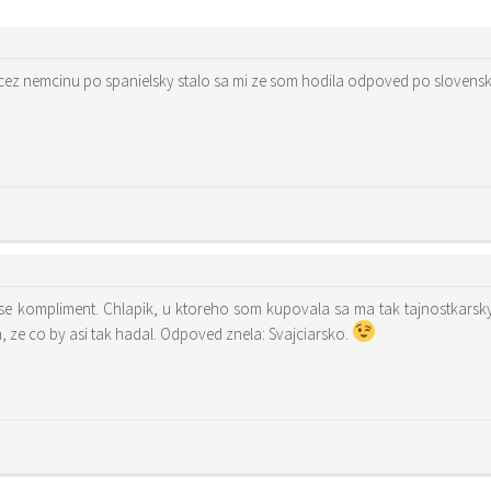
cez nemcinu po spanielsky stalo sa mi ze som hodila odpoved po slovensky
se kompliment. Chlapik, u ktoreho som kupovala sa ma tak tajnostkarsk
a, ze co by asi tak hadal. Odpoved znela: Svajciarsko.