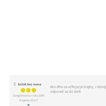
Exilák bez mena
Ako dlho sa učíte jazyk krajiny, v ktorej 
odpoved: az do smrti
Zaregistroval sa v roku 2009
Príspevky: 95217