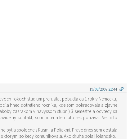
19/08/2007 21:44
 dvoch rokoch studium prerusila, pobudla ca 1 rok v Nemecku,
kocila hned dotretieho rocnika, kde som pokracovala a zjavne
(akoby zazrakom v navyssom stupni) 3 semestre a odvtedy sa
videlny kontakt, som nutena len tuto rec pouzivat. Velmi to
 pytla spolocne s Rusmi a Poliakmi. Prave dnes som dostala
udi s ktorymi so kedy komunikovala. Ako druha bola Holandsko.