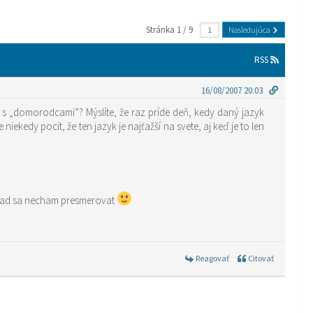
Stránka 1 / 9
Nasledujúca
RSS
16/08/2007 20:03
iu s „domorodcami“? Mýslíte, že raz príde deň, kedy daný jazyk
ekedy pocit, že ten jazyk je najťažší na svete, aj keď je to len
e, rad sa necham presmerovat
Reagovať
Citovať