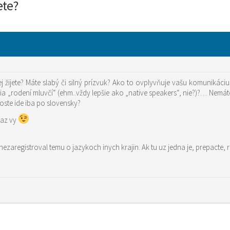
jete?
rej žijete? Máte slabý či silný prízvuk? Ako to ovplyvňuje vašu komunikác
„rodení mluvčí“ (ehm..vždy lepšie ako „native speakers“, nie?)?… Nemáte ni
oste ide iba po slovensky?
raz vy
i nezaregistroval temu o jazykoch inych krajin. Ak tu uz jedna je, prepact