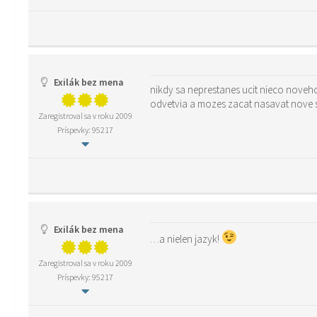
Exilák bez mena
nikdy sa neprestanes ucit nieco noveho – mozno vies vela z beznej reci ktoru pouzivas v kazdodenom zivote alebo v obore v ktorom pracujes ale staci aby si zabludil do ineho
odvetvia a mozes zacat nasavat nove slo
Zaregistroval sa v roku 2009
Príspevky: 95217
Exilák bez mena
…a nielen jazyk!
Zaregistroval sa v roku 2009
Príspevky: 95217