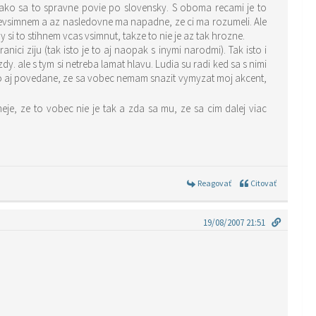
 ako sa to spravne povie po slovensky. S oboma recami je to
nevsimnem a az nasledovne ma napadne, ze ci ma rozumeli. Ale
si to stihnem vcas vsimnut, takze to nie je az tak hrozne.
nici ziju (tak isto je to aj naopak s inymi narodmi). Tak isto i
ale s tym si netreba lamat hlavu. Ludia su radi ked sa s nimi
lo aj povedane, ze sa vobec nemam snazit vymyzat moj akcent,
eje, ze to vobec nie je tak a zda sa mu, ze sa cim dalej viac
Reagovať
Citovať
19/08/2007 21:51