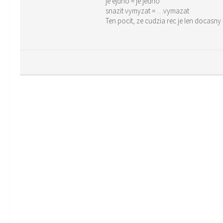
je ejdno = je jedno
snazit vymyzat = …vymazat
Ten pocit, ze cudzia rec je len docasny 