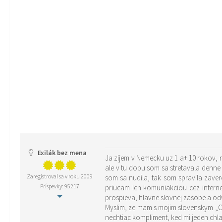
Exilák bez mena
Ja zijem v Nemecku uz 1 a+ 10 rokov,
ale v tu dobu som sa stretavala denn
Zaregistroval sa v roku 2009
som sa nudila, tak som spravila zave
Príspevky: 95217
priucam len komuniakciou cez interne
prospieva, hlavne slovnej zasobe a od
Myslim, ze mam s mojim slovenskym „C
nechtiac kompliment, ked mi jeden chla