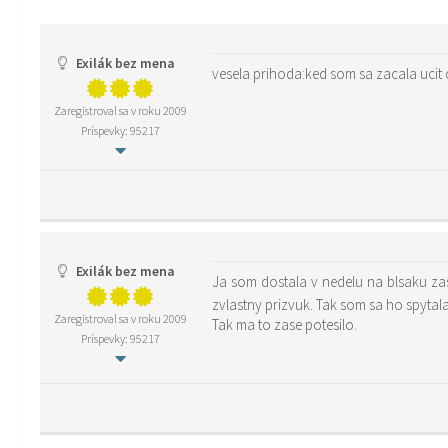
Exilák bez mena
vesela prihoda:ked som sa zacala ucit 
Zaregistroval sa v roku 2009
Príspevky: 95217
Exilák bez mena
Ja som dostala v nedelu na blsaku za
zvlastny prizvuk. Tak som sa ho spytal
Zaregistroval sa v roku 2009
Tak ma to zase potesilo.
Príspevky: 95217