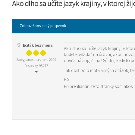
Ako dlho sa učíte jazyk krajiny, v ktorej ži
Zobraziť posledný príspevok
Exilák bez mena
Ako dlho sa učíte jazyk krajiny, v kto
budete ovládať na úrovni, akou hovoria 
Zaregistroval sa v roku 2009
obyčajná angličtina? Sú dni, kedy to pr
Príspevky: 95217
Tak dosť bolo motivačných otázok, te
P.S
Pri prehliadani tejto stranky som akos