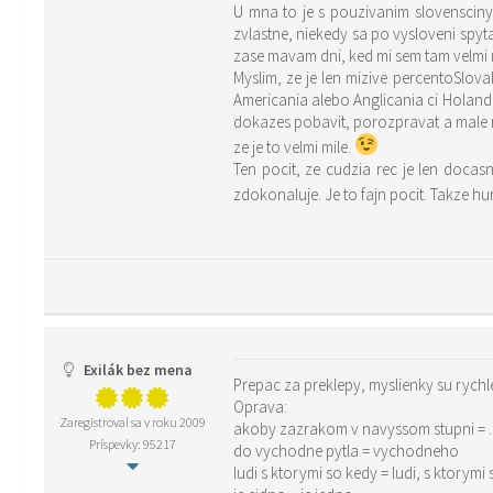
U mna to je s pouzivanim slovensciny
zvlastne, niekedy sa po vysloveni spy
zase mavam dni, ked mi sem tam velmi n
Myslim, ze je len mizive percentoSlovak
Americania alebo Anglicania ci Holanda
dokazes pobavit, porozpravat a male 
ze je to velmi mile.
Ten pocit, ze cudzia rec je len docas
zdokonaluje. Je to fajn pocit. Takze hur
Exilák bez mena
Prepac za preklepy, myslienky su rychle
Oprava:
Zaregistroval sa v roku 2009
akoby zazrakom v navyssom stupni = 
Príspevky: 95217
do vychodne pytla = vychodneho
ludi s ktorymi so kedy = ludi, s ktorym