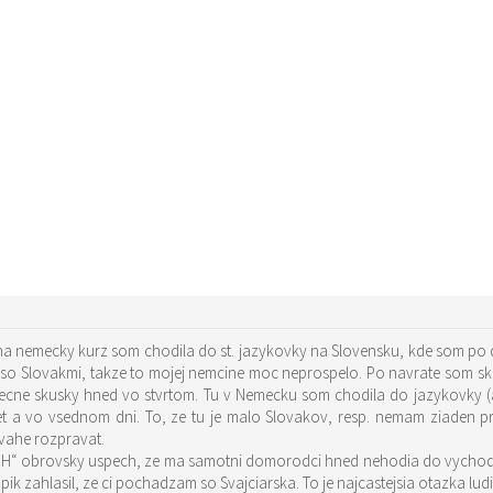
 na nemecky kurz som chodila do st. jazykovky na Slovensku, kde som po
e so Slovakmi, takze to mojej nemcine moc neprospelo. Po navrate som s
recne skusky hned vo stvrtom. Tu v Nemecku som chodila do jazykovky 
t a vo vsednom dni. To, ze tu je malo Slovakov, resp. nemam ziaden pra
vahe rozpravat.
H“ obrovsky uspech, ze ma samotni domorodci hned nehodia do vychodne
pik zahlasil, ze ci pochadzam so Svajciarska. To je najcastejsia otazka l