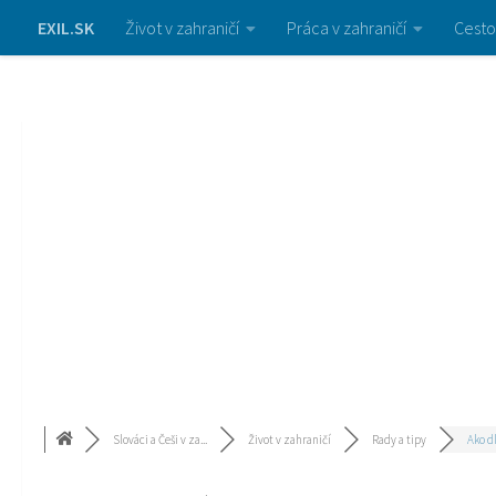
EXIL.SK
Život v zahraničí
Práca v zahraničí
Cesto
Slováci a Češi v za...
Život v zahraničí
Rady a tipy
Ako dl