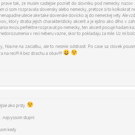
 prave tak, ze musim castejsie pozriet do slovniku pod nemecky nazov
tam ci som rozpravala slovensky alebo nemecky, pretoze si to kolkokrat 
enapadne utecie ake take slovenske slovicko aj do nemeckej vety. Ale vzdy 
ov, ktory stratia jejich charakteristicky akcent a je ejdno ako dlho v zahra
nia mozu perfektne rozpravat po nemecky, ten akcent pocuje hadam kazdy. 
nedorozumenia v reci neberu vazne, skor to pokladaju za mile. Uz mi bo
ny, hlavne na zaciatku, ale to nesmie odstrasit. Po case sa clovek pousm
a na reci!!! A bez strachu a obav!!!!
jsie ako prsty.
…najvyssom stupni
i som kedy