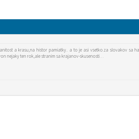
nitost a krasu,na histor pamiatky.. a to je asi vsetko.za slovakov sa 
on nejaky ten rok,ale stranim sa krajanov-skusenosti…