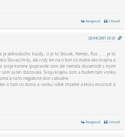
Reagovať
Citovať
18/04/2007 10:10
za je jednoducho kazdy, ci je to Slovak, Nemec, Rus……..je to
o Slovaci hrdy, ale vzdy len na o tom co mame ako krajina a
a svoje korene (popravde som ale nemala skusenosti s inymi
eby som sa len stazovala. Svoju krajinu som a budem tam vonku
doma a na to negativne skor zabudne.
 len o tom co doma a vonku vidiet chceme a ktoru moznost si
Reagovať
Citovať