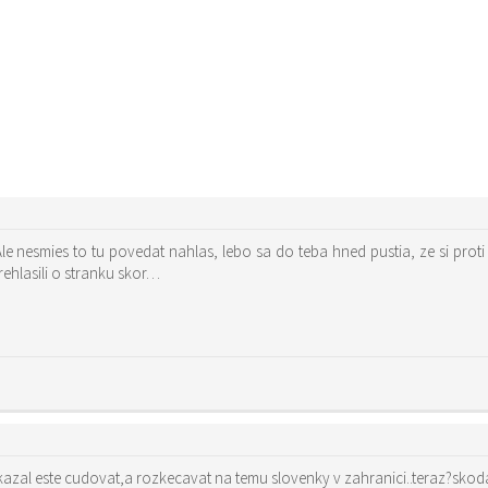
e nesmies to tu povedat nahlas, lebo sa do teba hned pustia, ze si pro
rehlasili o stranku skor…
mozno pred 10-15 rokmi by som sa dokazal este cudovat,a rozkecavat