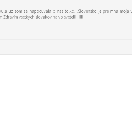
sku,a uz som sa napocuvala o nas tolko…Slovensko je pre mna moja vl
ravim vsetkych slovakov na vo svete!!!!!!!!!!!