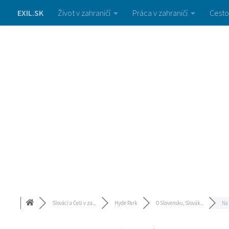
EXIL.SK
Život v zahraničí
Práca v zahraničí
Cesto
Slováci a Češi v za...
Hyde Park
O Slovensku, Slovák...
Na 