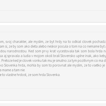
om, svoj charakter, ale myslim, ze byt hrdy na to odkial clovek pochad
si, ze by som ako dieta alebo neskor pocula o tom na co nemame byt ak
azdou narodnostou. Ked som prvy krat vycestovala tak som bola hrda n
 sa aj spravala a ludia v mojom okoli brali Slovensko uplne inak, ako k
. Pretoze ked je clovek vonku tak mu je smutno za tym pozitivnym co ma 
o Slovenka hrda, mohla by som to porovnat ale myslim, ze to vsetko je
a mame a tam nie.
e to vlastne hrdost, ze som hrda Slovenka.