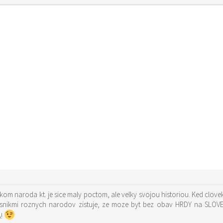
kom naroda kt. je sice maly poctom, ale velky svojou historiou. Ked clovek d
slusnikmi roznych narodov zistuje, ze moze byt bez obav HRDY na SL
A!