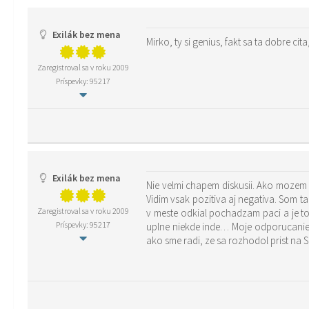
Exilák bez mena
Mirko, ty si genius, fakt sa ta dobre ci
Zaregistroval sa v roku 2009
Príspevky: 95217
Exilák bez mena
Nie velmi chapem diskusii. Ako mozem 
Vidim vsak pozitiva aj negativa. Som t
Zaregistroval sa v roku 2009
v meste odkial pochadzam paci a je to 
Príspevky: 95217
uplne niekde inde… Moje odporucanie 
ako sme radi, ze sa rozhodol prist na 