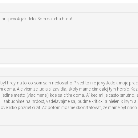
ta, prispevok jak delo. Som na teba hrda!
byt hrdy na to co som sam nedosiahol ? ved to nie je vysledok moje pra
am doma. Ale viem ze ludia si zavidia, skoly mame cim dalej tym horsie. Ka
jedine mesto (viac menej) kde sa citim doma. Aj ked mi je casto smutno, 
: zabudnime na hrdost, vzdelavajme sa, budme kriticki a nielen k inym 
Slovensko pozriet ci zit. Az potom mozme skonstatovat, ze mame byt naco 