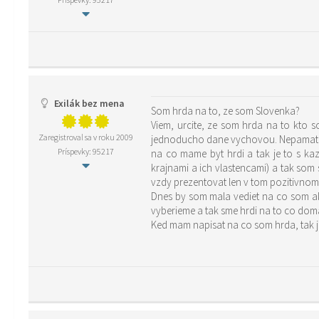
Exilák bez mena
Som hrda na to, ze som Slovenka?
Viem, urcite, ze som hrda na to kto s
Zaregistroval sa v roku 2009
jednoducho dane vychovou. Nepamatam 
Príspevky: 95217
na co mame byt hrdi a tak je to s k
krajnami a ich vlastencami) a tak som
vzdy prezentovat len v tom pozitivnom
Dnes by som mala vediet na co som ak
vyberieme a tak sme hrdi na to co dom
Ked mam napisat na co som hrda, tak j