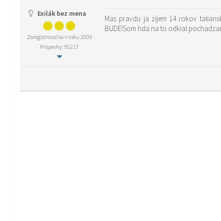
Exilák bez mena
Mas pravdu ja zijem 14 rokov talian
BUDE!Som hda na to odkial pochadzam.Zd
Zaregistroval sa v roku 2009
Príspevky: 95217