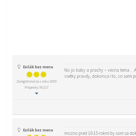
Exilák bez mena
No jo baby a prachy – vecna tema….Al
vsetky pravdy, dokonca i to, co sami p
Zaregistroval sa v roku 2009
Príspevky: 95217
Exilák bez mena