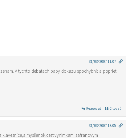
31/03/2007 11:07
ti zenam. V tychto debatach baby dokazu spochybnit a popriet
Reagovať
Citovať
31/03/2007 13:05
 na temu slovenky v zahranici..teraz?skoda klavesnice,a myslienok.cest vynimkam..safranovym