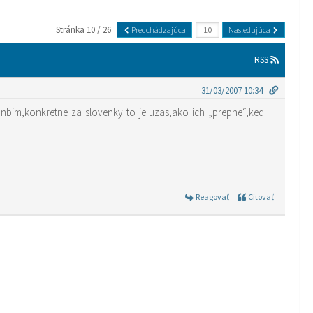
Stránka 10 / 26
Predchádzajúca
Nasledujúca
RSS
31/03/2007 10:34
hanbim,konkretne za slovenky to je uzas,ako ich „prepne“,ked
Reagovať
Citovať