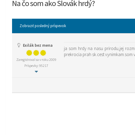
Na čo som ako Slovák hrdý?
Zobraziť posledný príspevok
Exilák bez mena
ja som hrdy na nasu prirodu,jej rozma
prekrocia prah sk.cest vynimkam.som v
Zaregistroval sa v roku 2009
Príspevky: 95217