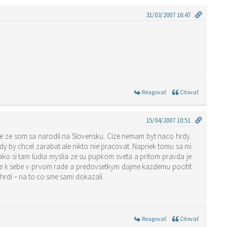
31/03/2007 16:47
Reagovať
Citovať
15/04/2007 10:51
ce ze som sa narodil na Slovensku. Cize nemam byt naco hrdy.
zdy by chcel zarabat ale nikto nie pracovat. Napriek tomu sa mi
ako si tam ludia myslia ze su pupkom sveta a pritom pravda je
ale k sebe v prvom rade a predovsetkym dajme kazdemu pocitit
hrdi – na to co sme sami dokazali.
Reagovať
Citovať