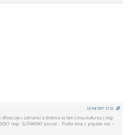
15/04/2007 13:32
lhsie zije v zahranici a stretava sa tam s inou kulturou ( resp.
OVENSKY resp. SLOVANSKY povod… Podla mna v pripade nas –