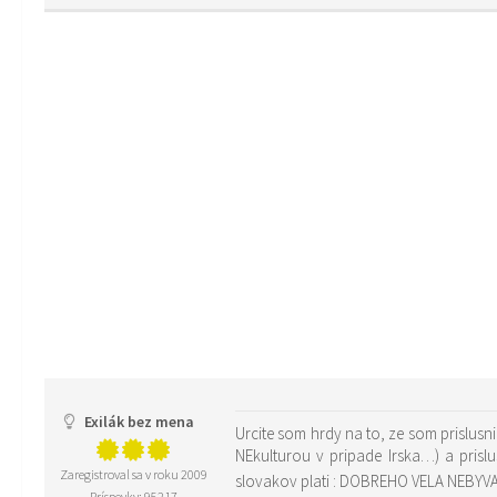
Exilák bez mena
Urcite som hrdy na to, ze som prislusni
NEkulturou v pripade Irska…) a pri
Zaregistroval sa v roku 2009
slovakov plati : DOBREHO VELA NEBYV
Príspevky: 95217