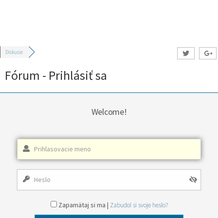
Diskusie
Fórum - Prihlásiť sa
Welcome!
Zapamätaj si ma |
Zabudol si svoje heslo?