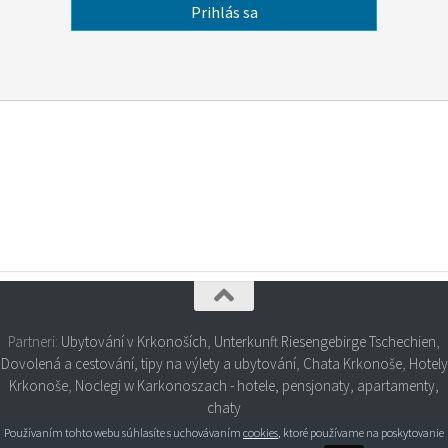
Partneri:
Ubytování v Krkonoších
,
Unterkunft Riesengebirge Tschechien
,
Dovolená a cestování, tipy na výlety a ubytování
,
Chata Krkonoše
,
Hotely
Krkonoše
,
Noclegi w Karkonoszach - hotele, pensjonaty, apartamenty,
chaty
Používaním tohto webu súhlasíte s uchovávaním
cookies
, ktoré používame na poskytovanie