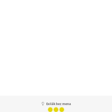
Exilák bez mena