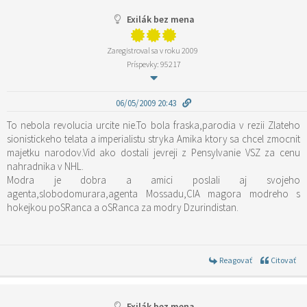
Exilák bez mena
Zaregistroval sa v roku 2009
Príspevky: 95217
06/05/2009 20:43
To nebola revolucia urcite nie.To bola fraska,parodia v rezii Zlateho
sionistickeho telata a imperialistu stryka Amika ktory sa chcel zmocnit
majetku narodov.Vid ako dostali jevreji z Pensylvanie VSZ za cenu
nahradnika v NHL.
Modra je dobra a amici poslali aj svojeho
agenta,slobodomurara,agenta Mossadu,CIA magora modreho s
hokejkou poSRanca a oSRanca za modry Dzurindistan.
Reagovať
Citovať
Exilák bez mena