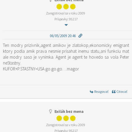
Zaregistroval sa v roku 2009
Príspevky: 95217
06/05/2009 20:46
Ten modry prizivnik,agent amikov je zlatokop,ekonomicky emigrant
ktory podla amik prava nesmie prisahat inemu statu,ani funkciu mat
ale modry saso je vynimka. Agent je agent te hovedo sa vola Peter
neStastny.
KUFOR+P.STASTNY=USA go.go.go….magor
Reagovať
Citovať
Exilák bez mena
Zaregistroval sa v roku 2009
Príspevky: 95217