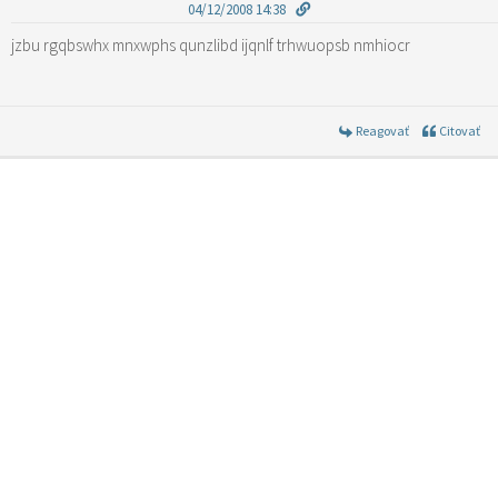
04/12/2008 14:38
jzbu rgqbswhx mnxwphs qunzlibd ijqnlf trhwuopsb nmhiocr
Reagovať
Citovať