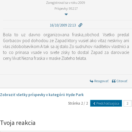
Zaregistroval sa v roku 2009
Príspevky: 95217
16/10/2009 22:13
Bola to uz davno organizovana fraska,obchod. Vsetko predal
Gorbacov pod dohodou ze Zapad ktory vusiel ako vitaz neskrivy ani
vlas zidobolsevikom.A tak sa aj stalo.Zo sudruhov riaditelov vlastnici a
to co prinasa vsade vo svete zisky to dostal Zapad za darovacie
ceny.Vivat Nezna fraska v maske Zlateho telata.
Reagovať
Citovať
Zobraziť všetky príspevky v kategórii Hyde Park
Stránka 2 / 2
Predchádzajúca
Tvoja reakcia