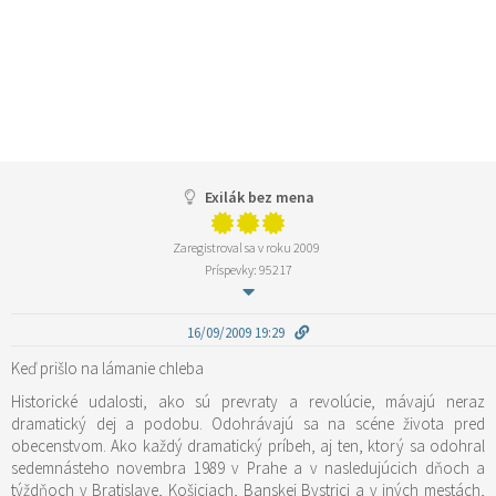
Exilák bez mena
Zaregistroval sa v roku 2009
Príspevky: 95217
16/09/2009 19:29
Keď prišlo na lámanie chleba
Historické udalosti, ako sú prevraty a revolúcie, mávajú neraz
dramatický dej a podobu. Odohrávajú sa na scéne života pred
obecenstvom. Ako každý dramatický príbeh, aj ten, ktorý sa odohral
sedemnásteho novembra 1989 v Prahe a v nasledujúcich dňoch a
týždňoch v Bratislave, Košiciach, Banskej Bystrici a v iných mestách,