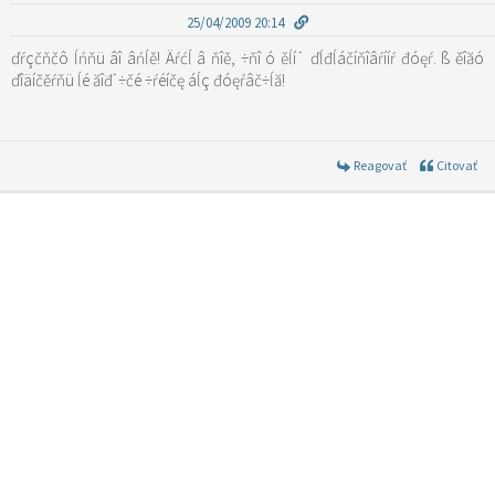
25/04/2009 20:14
ďŕçčňčô ĺńňü âî âńĺě! Äŕćĺ â ňîě, ÷ňî ó ěĺí˙ ďĺđĺáčíňîâŕííŕ đóęŕ. ß ěîăó
ďîäíčěŕňü ĺé ăîđ˙÷čé ÷ŕéíčę áĺç đóęŕâč÷ĺă!
Reagovať
Citovať