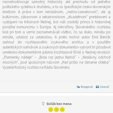
neznehodnocuje samotný historický akt prechodu od jedného
politického systému k druhému, a to so špecifickým česko-slovenským
imidžom. A práve v tom nenásilnom, „nežno-zamatovom“, ale aj
kultúrnom, zábavnom a sebaironickom „divadelnom“ predstavení a
vystúpení na tribúnach Nežnej, bol náš osobitý prínos k historickej
porážke komunizmu v Európe. Aj mikrofóny Slovenského rozhlasu
boli pri tom a verne zaznamenávali všetko, čo sa dialo, minútu po
minúte, udalosť za udalosťou. A preto mohol autor Emil Benčík
siahnuť do rozhlasového zvukového archívu a s použitím
autentických nahrávok a zvukových dokumentov vytvoriť tri pôsobivé
umelecko-dokumentárne pásma (rozhlasové fíčre) o Nežnej revolúcii:
„Plamienky nádeje“ – „Bola raz jedna Nežná“ – „Neslávny odchod
mocných“, pod spoločným názvom „Keď prišlo na lámanie chleba“.
Vysielal Košický rozhlas na Rádiu Slovensko.
Reagovať
Citovať
Exilák bez mena