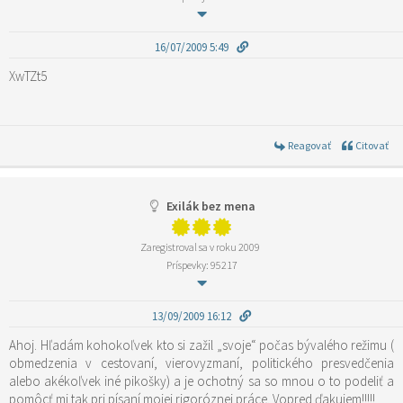
16/07/2009 5:49
XwTZt5
Reagovať
Citovať
Exilák bez mena
Zaregistroval sa v roku 2009
Príspevky: 95217
13/09/2009 16:12
Ahoj. Hľadám kohokoľvek kto si zažil „svoje“ počas bývalého režimu (
obmedzenia v cestovaní, vierovyzmaní, politického presvedčenia
alebo akékoľvek iné pikošky) a je ochotný sa so mnou o to podeliť a
pomôcť mi tak pri písaní mojej rigoróznej práce. Vopred ďakujem!!!!!