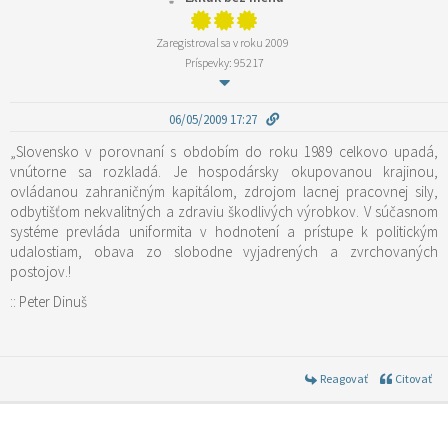
Zaregistroval sa v roku 2009
Príspevky: 95217
06/05/2009 17:27
„Slovensko v porovnaní s obdobím do roku 1989 celkovo upadá,
vnútorne sa rozkladá. Je hospodársky okupovanou krajinou,
ovládanou zahraničným kapitálom, zdrojom lacnej pracovnej sily,
odbytišťom nekvalitných a zdraviu škodlivých výrobkov. V súčasnom
systéme prevláda uniformita v hodnotení a prístupe k politickým
udalostiam, obava zo slobodne vyjadrených a zvrchovaných
postojov.!
:: Peter Dinuš
Reagovať
Citovať