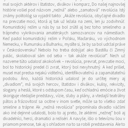
mal svojich aktérov i štatistov, divákov i komparz, Do našej najnovšej
histórie vošiel pod názvom „nežná“ alebo „zamatová“ revolúcia. Istý
známy politológ sa vyjadril takto: „Akáže revolúcia, obyčajné divadlo
na prevzatie moci, ktorá aj tak už ležala na zemi, len ju zodvihnúť.
Komunistický režim u nás by sa bol zrútil aj bez toho smiešneho a
trápneho vykrikovania amatérskych samozvancov na námestiach.
Keď padol komunistický režim v Poľsku, Maďarsku, vo východnom
Nemecku, v Rumunsku a Bulharku, myslíte si, že by sa bol udržal práve
v Československu? Nebolo ho treba dobýjať ako Bastillu či Zimný
palác, skolaboval sám od seba – tak akáže revolúcia!“. Nech už
nazveme túto udalosť akokoľvek – revolúcia, prevrat, prevzatie moci,
bol to historický predel či zvrat, ktorý bol nevyhnutný. A keď prišiel,
musel mať predsa nejakú viditeľnú, identifikovateľnú a zapamätateľnú
podobu. Áno, každá historická udalosť je do určitej miery aj
„divadlom“, má svojich hercov, štatistov i divákov, kulisy, rekvizity,
slogany a heslá, ktoré s odstupom času, keď ochladnú emócie a život
skoriguje vtedajšie predstavy, vízie, sľuby a plány, a vtedajší teatrálny
pátos a frázovitosť sa ocitne v inom svetle, môže sa to všetko zdať
smiešne a trápne. Ak „nežná revolúcia“ pripomínala divadlo väčšmi
ako iné dejinné udalosti, bolo to aj preto, že aktérmi „nežnej“ boli aj
divadelníci, herci, dramatici a režiséri. A navyše, išlo o televíznu šou v
priamom prenose, tak aj s ohľadom na to sa robili predstavenia. Ale to