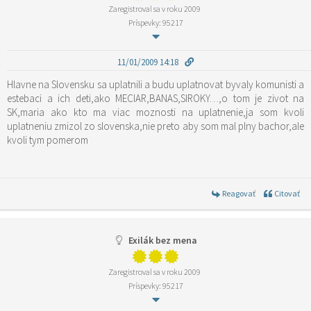
Zaregistroval sa v roku 2009
Príspevky: 95217
11/01/2009 14:18
Hlavne na Slovensku sa uplatnili a budu uplatnovat byvaly komunisti a
estebaci a ich deti,ako MECIAR,BANAS,SIROKY…,o tom je zivot na
SK,maria ako kto ma viac moznosti na uplatnenie,ja som kvoli
uplatneniu zmizol zo slovenska,nie preto aby som mal plny bachor,ale
kvoli tym pomerom
Reagovať
Citovať
Exilák bez mena
Zaregistroval sa v roku 2009
Príspevky: 95217