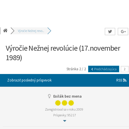
Výročie Nežnej revo...
Výročie Nežnej revolúcie (17.november
1989)
Stránka 2 / 2
Predchádzajúca
Zobraziť posledný príspevok
RSS
Exilák bez mena
Zaregistroval sa v roku 2009
Príspevky: 95217