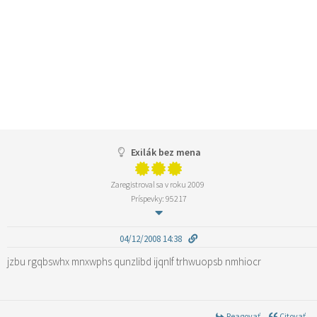
Exilák bez mena
Zaregistroval sa v roku 2009
Príspevky: 95217
04/12/2008 14:38
jzbu rgqbswhx mnxwphs qunzlibd ijqnlf trhwuopsb nmhiocr
Reagovať
Citovať