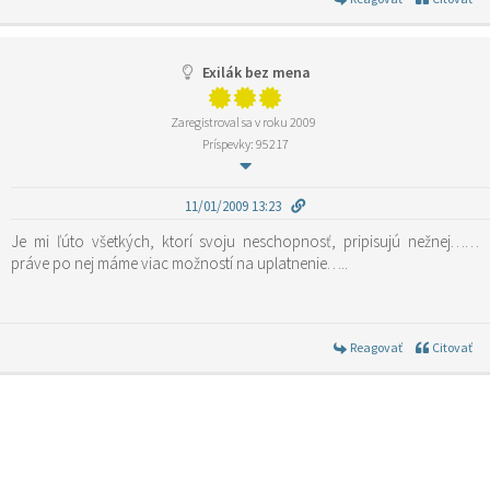
Exilák bez mena
Zaregistroval sa v roku 2009
Príspevky: 95217
11/01/2009 13:23
Je mi ľúto všetkých, ktorí svoju neschopnosť, pripisujú nežnej……
práve po nej máme viac možností na uplatnenie…..
Reagovať
Citovať