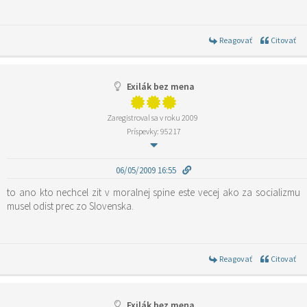
Reagovať
Citovať
Exilák bez mena
Zaregistroval sa v roku 2009
Príspevky: 95217
06/05/2009 16:55
to ano kto nechcel zit v moralnej spine este vecej ako za socializmu
musel odist prec zo Slovenska.
Reagovať
Citovať
Exilák bez mena