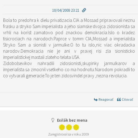
10/04/2008 23:21
Bola to predohra k dielu privatizacia.CIA a Mossad pripravovali neznu
frasku a stryko Sam imperialista a jeho siamske dvojca zidosionista sa
vrhli na korist zamatovo pod znackou demokracia.Islo o kradez
tisicrociach na narodoch.Paprce v tomm CIA,Mossad a imperialista
Stryko Sam a sionisti v jarmulke.O to tu islo,nic viac okradacka
narodov.Demokracia nie je ani v pravej risi zla sionisticko
imperialistickej mastali zlateho telata USA.
Zidobolsevikov nahradili zidosionisti,skupinky jarmulkarov a
imperialista sa zmocnil vsetkeho co ma hodnotu.Narodom pokradli to
co vytvarali generacie.To je ten zidosvindel pravy ,nezna revolucia.
Reagovať
Citovať
Exilák bez mena
Zaregistroval sa v roku 2009