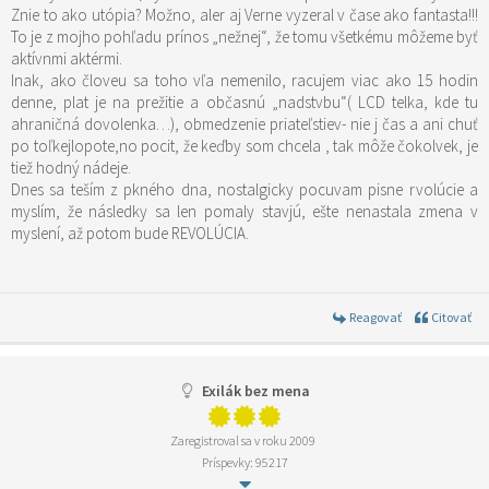
Znie to ako utópia? Možno, aler aj Verne vyzeral v čase ako fantasta!!!
To je z mojho pohľadu prínos „nežnej“, že tomu všetkému môžeme byť
aktívnmi aktérmi.
Inak, ako človeu sa toho vľa nemenilo, racujem viac ako 15 hodin
denne, plat je na prežitie a občasnú „nadstvbu“( LCD telka, kde tu
ahraničná dovolenka…), obmedzenie priateľstiev- nie j čas a ani chuť
po toľkejlopote,no pocit, že keďby som chcela , tak môže čokolvek, je
tiež hodný nádeje.
Dnes sa teším z pkného dna, nostalgicky pocuvam pisne rvolúcie a
myslím, že následky sa len pomaly stavjú, ešte nenastala zmena v
myslení, až potom bude REVOLÚCIA.
Reagovať
Citovať
Exilák bez mena
Zaregistroval sa v roku 2009
Príspevky: 95217