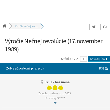
Výročie Nežnej revo...
Výročie Nežnej revolúcie (17.november
1989)
Stránka 1 / 2
Nasledujúca
Zobraziť posledný príspevok
RSS
Exilák bez mena
Zaregistroval sa v roku 2009
Príspevky: 95217