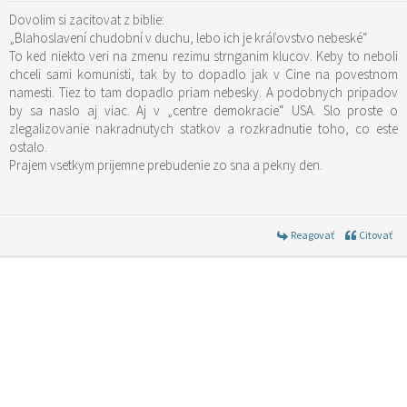
Dovolim si zacitovat z biblie:
„Blahoslavení chudobní v duchu, lebo ich je kráľovstvo nebeské“
To ked niekto veri na zmenu rezimu strnganim klucov. Keby to neboli
chceli sami komunisti, tak by to dopadlo jak v Cine na povestnom
namesti. Tiez to tam dopadlo priam nebesky. A podobnych pripadov
by sa naslo aj viac. Aj v „centre demokracie“ USA. Slo proste o
zlegalizovanie nakradnutych statkov a rozkradnutie toho, co este
ostalo.
Prajem vsetkym prijemne prebudenie zo sna a pekny den.
Reagovať
Citovať