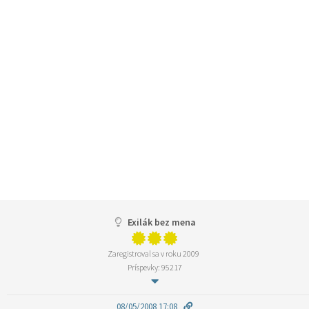
Exilák bez mena
Zaregistroval sa v roku 2009
Príspevky: 95217
08/05/2008 17:08