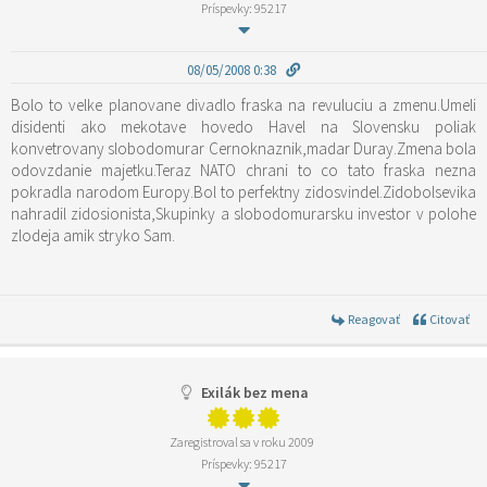
Príspevky: 95217
08/05/2008 0:38
Bolo to velke planovane divadlo fraska na revuluciu a zmenu.Umeli
disidenti ako mekotave hovedo Havel na Slovensku poliak
konvetrovany slobodomurar Cernoknaznik,madar Duray.Zmena bola
odovzdanie majetku.Teraz NATO chrani to co tato fraska nezna
pokradla narodom Europy.Bol to perfektny zidosvindel.Zidobolsevika
nahradil zidosionista,Skupinky a slobodomurarsku investor v polohe
zlodeja amik stryko Sam.
Reagovať
Citovať
Exilák bez mena
Zaregistroval sa v roku 2009
Príspevky: 95217