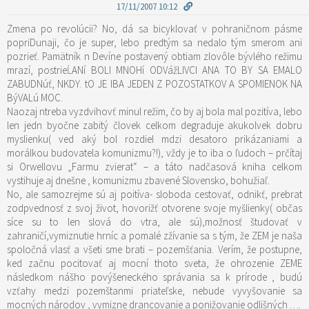
17/11/2007 10:12
Zmena po revolúcii? No, dá sa bicyklovať v pohraničnom pásme
popriDunaji, čo je super, lebo predtým sa nedalo tým smerom ani
pozrieť. Pamätník n Devíne postavený obtiam zlovôle bývlého režimu
mrazí, postrieĹANí BOLI MNOHí ODVážLIVCI ANA TO BY SA EMALO
ZABUDNúť, NKDY. tO JE IBA JEDEN Z POZOSTATKOV A SPOMIENOK NA
BýVALú MOC.
Naozaj ntreba vyzdvihovť minul režim, čo by aj bola mal pozitíva, lebo
len jedn byočne zabitý človek celkom degraduje akukolvek dobru
myslienku( ved aký bol rozdiel mdzi desatoro prikázaniami a
morálkou budovatela komunizmu?!), vždy je to iba o ľudoch – prčítaj
si Orwellovu „Farmu zvierat“ – a táto nadčasová kniha celkom
vystihuje aj dnešne , komunizmu zbavené Slovensko, bohužiaľ.
No, ale samozrejme sú aj poitíva- sloboda cestovať, odnikť, prebrat
zodpvednosť z svoj život, hovorižť otvorene svoje myšlienky( občas
síce su to len slová do vtra, ale sú),možnosť študovať v
zahraničí,vymiznutie hrníc a pomalé zžívanie sa s tým, že ZEM je naša
spoločná vlasť a všeti sme brati – pozemšťania. Verím, že postupne,
ked začnu pocitovať aj mocní thoto sveta, že ohrozenie ZEME
následkom nášho povýšeneckého správania sa k prírode , budú
vzťahy medzi pozemštanmi priateľske, nebude vyvyšovanie sa
mocných národov , vymizne drancovanie a ponižovanie odlišných ….