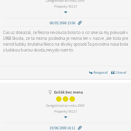
Zaregistroval sa v roku 2009
Príspevky: 95217
08/05/2008 23:06
Cas uz dokazal, ze Nezna revolucia bola to o co sme sa my pokusali v
1968.Skoda, ze ta nezna posledna je nezna len v nazve ,ale bola pre
narod ludsky brutalna.Nieco na divoky sposob.Ta povodna nasa bola
s ludskou tvarou skoda,nevyslo nam to.
Reagovať
Citovať
Exilák bez mena
Zaregistroval sa v roku 2009
Príspevky: 95217
19/06/2008 16:11