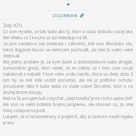
17/11/2008 8:56
Zlaty VLTO,
Uz som myslela, ze taki ludia ako ty, ktori si vazia slobodu viacej ako
liter mlieka za 2 koruny uz asi neexistuju na SK.
Ja som zamatovu zial zmeskala v zahranici, kde som dlhodobo zila,
takze strganim klucov sa nemozem pochvalit, ale sme to vsetci velmi
sledovali.
Moj jediny problem je, ze kym slusni a slobodymilovni ludia strngali,
komunisticki grazli, ktori vedeli, ze im odbilo sa v tom case zacali
nabalovat a nabalili. V tom vidim urcitu naivitu, ktora sa vtedy stala. S
tym by sa mal este urobit poriadok, ale nie je politicka ochota-
prirodzene- lebo ti ludia sedia vo vlade voleni Slovakmi, ktori si na
druhej strane stazuju.
Ked na Sk pocujem ludi vzdychat „zlata totalita“je mi z toho uplne zle!!!
Ale som sa velmi potesila tvojmu prispevku, ale obavam sa, ze sme
hlasy volajuce na pusti.
Lutujem, ze si nezamestnany a prajem ti, aby si coskoro nasiel nejaku
pracu.