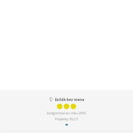
Exilák bez mena
Zaregistroval sa v roku 2009
Príspevky: 95217