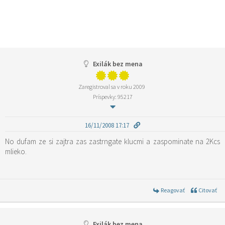
Exilák bez mena
Zaregistroval sa v roku 2009
Príspevky: 95217
16/11/2008 17:17
No dufam ze si zajtra zas zastrngate klucmi a zaspominate na 2Kcs
mlieko.
Reagovať
Citovať
Exilák bez mena