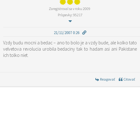
Zaregistroval sa v roku 2009
Príspevky: 95217
21/11/2007 0:26
Vzdy budu mocni a bedac – ano to bolo je a vzdy bude, ale kolko tato
velvetova revolucia urobila bedaciny tak to hadam asi ani Pakistane
ich tolko niet.
Reagovať
Citovať