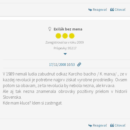
Reagovať
Citovať
Exilák bez mena
Zaregistroval sa v roku 2009
Príspevky: 95217
17/11/2008 10:53
V 1989 nemali ludia zabudnut odkaz Karciho baciho / K. marxa/ , ze v
kazdej revolucii je potrebne najprv ziskat vyrobne prostriedky. Ovsem
potom sa obavam, ze ta revolucia by nebola nezna, ale krvava.
Ale aj tak nezna znamenala obrovsky pozitivny prielom v historii
Slovenska.
Kde mam kluce? Idem si zastrngat.
Reagovať
Citovať