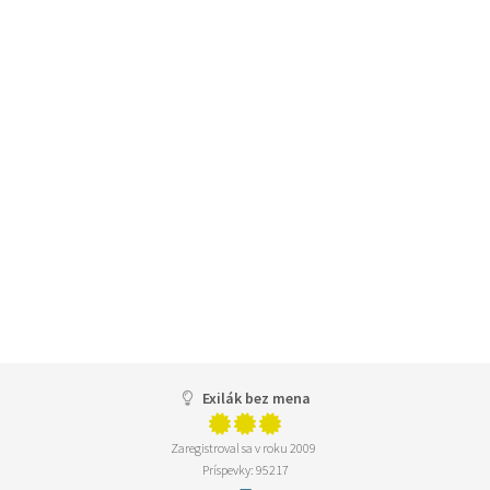
Exilák bez mena
Zaregistroval sa v roku 2009
Príspevky: 95217