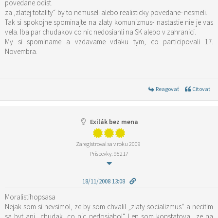
povedane odist.
za ‚zlatej totality“ by to nemuseli alebo realisticky povedane- nesmeli.
Tak si spokojne spominajte na zlaty komunizmus- nastastie nie je vas
vela. Iba par chudakov co nic nedosiahli na SK alebo v zahranici.
My si spominame a vzdavame vdaku tym, co participovali 17.
Novembra.
Reagovať
Citovať
Exilák bez mena
Zaregistroval sa v roku 2009
Príspevky: 95217
18/11/2008 13:08
Moralistihopsasa
Nejak som si nevsimol, ze by som chvalil „zlaty socializmus“ a necitim
sa byt ani „chudak, co nic nedosiahol“ Len som konstatoval, ze na