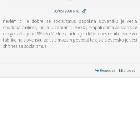
08/05/2008 6:46
neviem ci je dobre ze socializmus padol.na slovensku je vecia
chudoba 2miliony ludi su v zahranici lebo by skapali doma.Ja som sice
emigroval v juni 1989 do Viedne a nelutujem lebo dnes robit niekde vo
fabrike na slovensku za tisic mozem povedat terajsie slovensko je veci
shit nez za socializmus,
Reagovať
Citovať