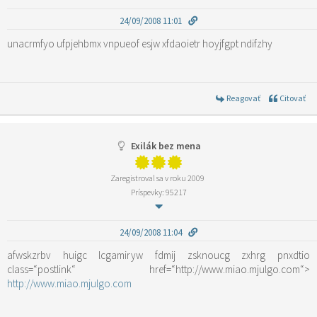
24/09/2008 11:01
unacrmfyo ufpjehbmx vnpueof esjw xfdaoietr hoyjfgpt ndifzhy
Reagovať
Citovať
Exilák bez mena
Zaregistroval sa v roku 2009
Príspevky: 95217
24/09/2008 11:04
afwskzrbv huigc lcgamiryw fdmij zsknoucg zxhrg pnxdtio
class=“postlink“ href=“http://www.miao.mjulgo.com“>
http://www.miao.mjulgo.com