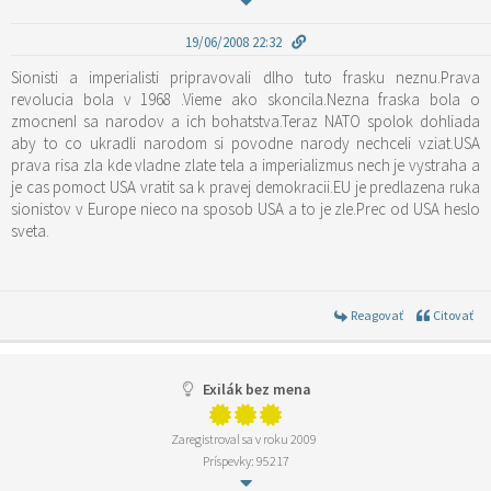
19/06/2008 22:32
Sionisti a imperialisti pripravovali dlho tuto frasku neznu.Prava
revolucia bola v 1968 .Vieme ako skoncila.Nezna fraska bola o
zmocnenI sa narodov a ich bohatstva.Teraz NATO spolok dohliada
aby to co ukradli narodom si povodne narody nechceli vziat.USA
prava risa zla kde vladne zlate tela a imperializmus nech je vystraha a
je cas pomoct USA vratit sa k pravej demokracii.EU je predlazena ruka
sionistov v Europe nieco na sposob USA a to je zle.Prec od USA heslo
sveta.
Reagovať
Citovať
Exilák bez mena
Zaregistroval sa v roku 2009
Príspevky: 95217