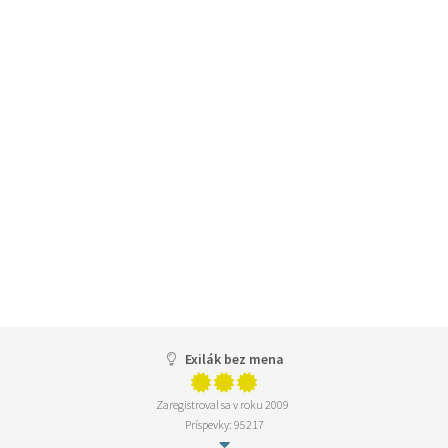
Exilák bez mena
Zaregistroval sa v roku 2009
Príspevky: 95217