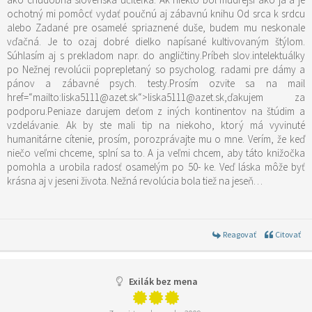
ochotný mi pomôcť vydať poučnú aj zábavnú knihu Od srca k srdcu
alebo Zadané pre osamelé spriaznené duše, budem mu neskonale
vďačná. Je to ozaj dobré dielko napísané kultivovaným štýlom.
Súhlasím aj s prekladom napr. do angličtiny.Príbeh slov.intelektuálky
po Nežnej revolúcii poprepletaný so psycholog. radami pre dámy a
pánov a zábavné psych. testy.Prosím ozvite sa na mail
href=“mailto:liska5111@azet.sk“>liska5111@azet.sk,ďakujem za
podporu.Peniaze darujem deťom z iných kontinentov na štúdim a
vzdelávanie. Ak by ste mali tip na niekoho, ktorý má vyvinuté
humanitárne cítenie, prosím, porozprávajte mu o mne. Verím, že keď
niečo veľmi chceme, splní sa to. A ja veľmi chcem, aby táto knižočka
pomohla a urobila radosť osamelým po 50- ke. Veď láska môže byť
krásna aj v jeseni života. Nežná revolúcia bola tiež na jeseň…
Reagovať
Citovať
Exilák bez mena