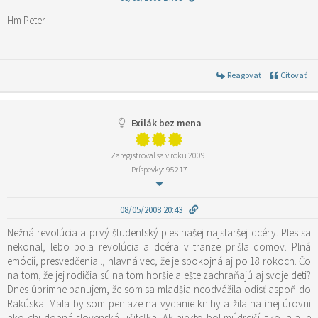
Hm Peter
Reagovať
Citovať
Exilák bez mena
Zaregistroval sa v roku 2009
Príspevky: 95217
08/05/2008 20:43
Nežná revolúcia a prvý študentský ples našej najstaršej dcéry. Ples sa
nekonal, lebo bola revolúcia a dcéra v tranze prišla domov. Plná
emócií, presvedčenia.., hlavná vec, že je spokojná aj po 18 rokoch. Čo
na tom, že jej rodičia sú na tom horšie a ešte zachraňajú aj svoje deti?
Dnes úprimne banujem, že som sa mladšia neodvážila odísť aspoň do
Rakúska. Mala by som peniaze na vydanie knihy a žila na inej úrovni
ako chudobná slovenská učiteľka. Ak niekto bol múdrejší ako ja a je