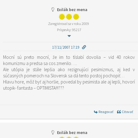
Exilák bez mena
Zaregistroval sa v roku 2009
Príspevky: 95217
17/11/2007 17:19
Mocní sú preto mocní, že im to tíslabí dovolia – vid 40 rokov
komunizmu a predsa sa cos zmenilo…..
Ale utópia je stále lepšia ako rezignujúci pesimizmus, aj ked v
súčasných pomeroch na Slovensk sa dá tento postoj pochopiť…
Hlavu hore, môž byť aj horšie, povedal by pesimista ale aj lepši, hovorí
utopik- fantasta – OPTIMISTA!!!???
Reagovať
Citovať
Exilák bez mena