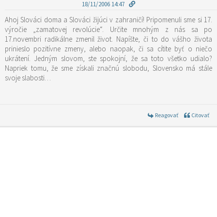
18/11/2006 14:47
Ahoj Slováci doma a Slováci žijúci v zahraničí! Pripomenuli sme si 17.
výročie „zamatovej revolúcie“. Určite mnohým z nás sa po
17.novembri radikálne zmenil život. Napíšte, či to do vášho života
prinieslo pozitívne zmeny, alebo naopak, či sa cítite byť o niečo
ukrátení. Jedným slovom, ste spokojní, že sa toto všetko udialo?
Napriek tomu, že sme získali značnú slobodu, Slovensko má stále
svoje slabosti…
Reagovať
Citovať