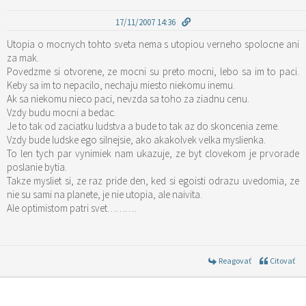
17/11/2007 14:36
Utopia o mocnych tohto sveta nema s utopiou verneho spolocne ani
za mak.
Povedzme si otvorene, ze mocni su preto mocni, lebo sa im to paci.
Keby sa im to nepacilo, nechaju miesto niekomu inemu.
Ak sa niekomu nieco paci, nevzda sa toho za ziadnu cenu.
Vzdy budu mocni a bedac.
Je to tak od zaciatku ludstva a bude to tak az do skoncenia zeme.
Vzdy bude ludske ego silnejsie, ako akakolvek velka myslienka.
To len tych par vynimiek nam ukazuje, ze byt clovekom je prvorade
poslanie bytia.
Takze mysliet si, ze raz pride den, ked si egoisti odrazu uvedomia, ze
nie su sami na planete, je nie utopia, ale naivita.
Ale optimistom patri svet……….
Reagovať
Citovať