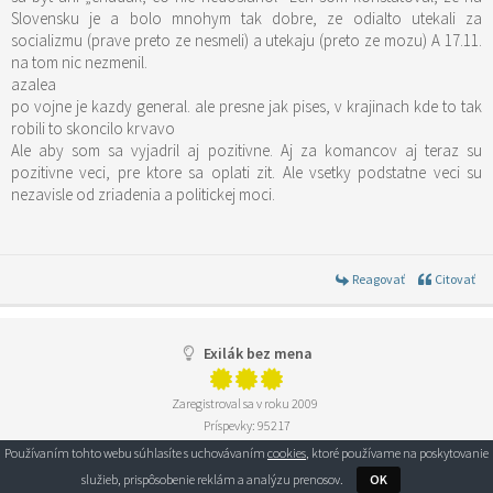
Slovensku je a bolo mnohym tak dobre, ze odialto utekali za
socializmu (prave preto ze nesmeli) a utekaju (preto ze mozu) A 17.11.
na tom nic nezmenil.
azalea
po vojne je kazdy general. ale presne jak pises, v krajinach kde to tak
robili to skoncilo krvavo
Ale aby som sa vyjadril aj pozitivne. Aj za komancov aj teraz su
pozitivne veci, pre ktore sa oplati zit. Ale vsetky podstatne veci su
nezavisle od zriadenia a politickej moci.
Reagovať
Citovať
Exilák bez mena
Zaregistroval sa v roku 2009
Príspevky: 95217
Používaním tohto webu súhlasíte s uchovávaním
cookies
, ktoré používame na poskytovanie
služieb, prispôsobenie reklám a analýzu prenosov.
OK
18/11/2008 15:44