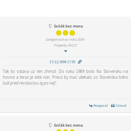
Exilák bez mena
Zaregistroval sa v roku 2009
Príspevky: 95217
17/11/2008 17:59
Tak to ostava uz len zhrnut: Do roku 1989 bolo Na Slovensku na
hovno a teraz je este viac. Preco by inac utekalo zo Slovenska tolko
ludi pred revoluciou aj po nej?
Reagovať
Citovať
Exilák bez mena