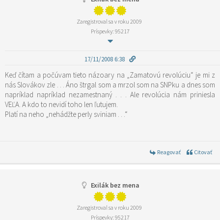
Zaregistroval sa v roku 2009
Príspevky: 95217
17/11/2008 6:38
Keď čítam a počúvam tieto názoary na „Zamatovú revolúciu“ je mi z
nás Slovákov zle . . . Áno štrgal som a mrzol som na SNPku a dnes som
napríklad napríklad nezamestnaný . . . Ale revolúcia nám priniesla
VEĽA. A kdo to nevidí toho len ľutujem.
Platí na neho „nehádžte perly sviniam . . .“
Reagovať
Citovať
Exilák bez mena
Zaregistroval sa v roku 2009
Príspevky: 95217