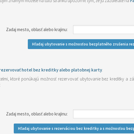
svojim známym môžete na túto stránku upozorniť tým, že ju zazdieľate na
F
Zadaj mesto, oblasť alebo krajinu:
Hľadaj ubytovanie s možnosťou bezplatného zrušenia re
rezervovať hotel bez kreditky alebo platobnej karty
.
telmi, ktoré ponúkajú možnosť rezervovať ubytovanie bez kreditky a z
:
Zadaj mesto, oblasť alebo krajinu:
Hľadaj ubytovanie s rezerváciou bez kreditky a s možnosťou bez