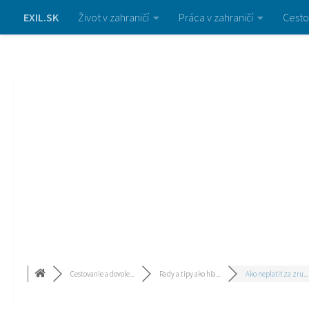
EXIL.SK
Život v zahraničí
Práca v zahraničí
Cesto
Cestovanie a dovole...
Rady a tipy ako hľa...
Ako neplatiť za zru...