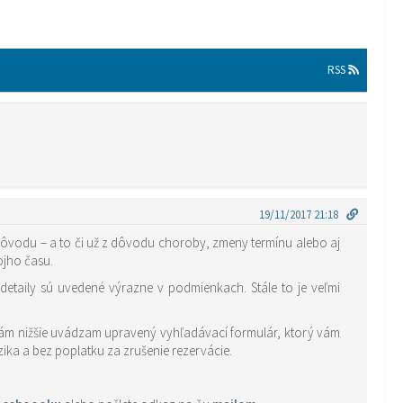
RSS
19/11/2017 21:18
ôvodu – a to či už z dôvodu choroby, zmeny termínu alebo aj
vojho času.
etaily sú uvedené výrazne v podmienkach. Stále to je veľmi
to vám nižšie uvádzam upravený vyhľadávací formulár, ktorý vám
ika a bez poplatku za zrušenie rezervácie.