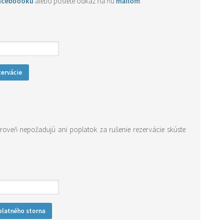
aceboooku
alebo pošlete odkaz na ňu
mailom
.
zervácie
ároveň nepožadujú ani poplatok za rušenie rezervácie skúste
platného storna