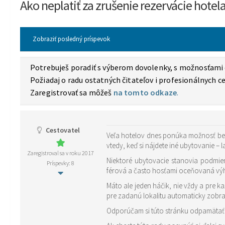
Ako neplatiť za zrušenie rezervácie hote
Zobraziť posledný príspevok
Potrebuješ poradiť s výberom dovolenky, s možnosťam
Požiadaj o radu ostatných čitateľov i profesionálnych ce
Zaregistrovať sa môžeš
na tomto odkaze
.
Cestovatel
Veľa hotelov dnes ponúka možnosť bez
vtedy, keď si nájdete iné ubytovanie – l
Zaregistroval sa v roku 2017
Niektoré ubytovacie stanovia podmien
Príspevky: 8
férová a často hosťami oceňovaná v
Máto ale jeden háčik, nie vždy a pre k
pre zadanú lokalitu automaticky zobraz
Odporúčam si túto stránku odpamätať,