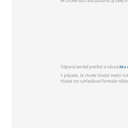
Ak chcete túto radu posunúť aj ďalej 
Odporúčam tiež prečítať si návod
Ako 
V prípade, že chcete hľadať medzi ho
hľadať cez vyhľadávací formulár nižšie