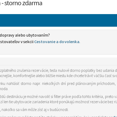
la - storno zdarma
i dopravy alebo ubytovaním?
stovateľov v sekcii
Cestovanie a dovolenka
.
platného zrušenia rezervácie, teda nulové storno poplatky bez udania d
acnejšie, komfortnejšie alebo bližšie miestu kde chcete tráviť väčšiu časť s
ku nahlásiť storno napr. niekoľkých dní pred plánovaným príchodom, d
ýhoda.
aždú destináciu je možné navoliť si filter práve podľa tohto kritéria, pre
í len tie ubytovacie zariadenia ktoré ponúkajú možnosť rezervácie bez riz
 nakoľko sa vám môže zísť aj v budúcnosti.