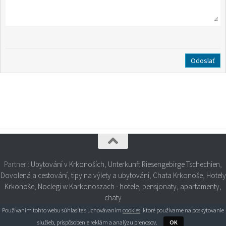
Partneri:
Ubytování v Krkonoších
,
Unterkunft Riesengebirge Tschechien
,
Dovolená a cestování, tipy na výlety a ubytování
,
Chata Krkonoše
,
Hotely
Krkonoše
,
Noclegi w Karkonoszach - hotele, pensjonaty, apartamenty,
chaty
Používaním tohto webu súhlasíte s uchovávaním
cookies
, ktoré používame na poskytovanie
služieb, prispôsobenie reklám a analýzu prenosov.
OK