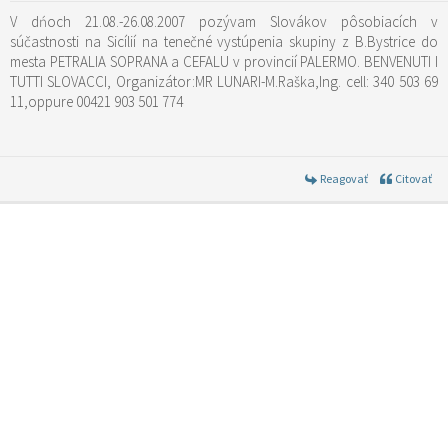
V dńoch 21.08.-26.08.2007 pozývam Slovákov pôsobiacích v
súčastnosti na Sicílií na tenečné vystúpenia skupiny z B.Bystrice do
mesta PETRALIA SOPRANA a CEFALU v provincií PALERMO. BENVENUTI I
TUTTI SLOVACCI, Organizátor:MR LUNARI-M.Raška,Ing. cell: 340 503 69
11,oppure 00421 903 501 774
Reagovať
Citovať