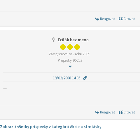
Reagovať
Citovať
Exilák bez mena
Zaregistroval sa v roku 2009
Príspevky: 95217
18/02/2008 14:36
—
Reagovať
Citovať
Zobraziť všetky príspevky v kategórii Akcie a stretávky