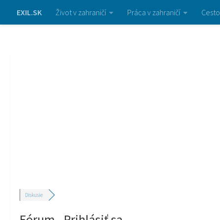
EXIL.SK
Život v zahraničí
Práca v zahraničí
Cesto
Diskusie
Fórum - Prihlásiť sa