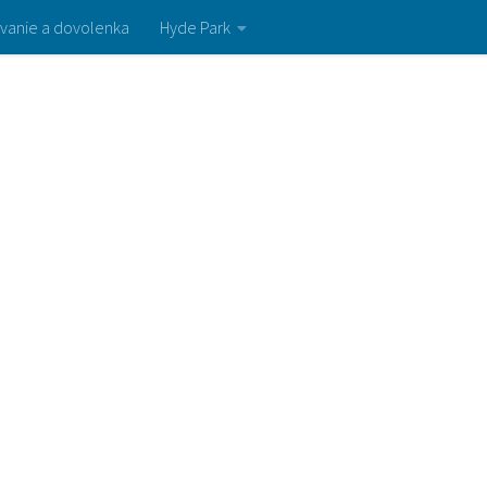
vanie a dovolenka
Hyde Park