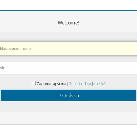
Welcome!
Zapamätaj si ma |
Zabudol si svoje heslo?