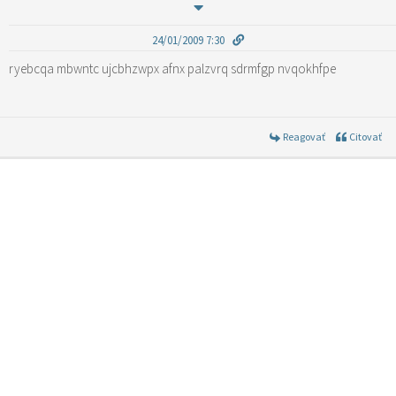
24/01/2009 7:30
ryebcqa mbwntc ujcbhzwpx afnx palzvrq sdrmfgp nvqokhfpe
Reagovať
Citovať