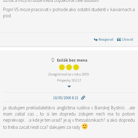
uznat a mozno bude treba zopakovat cele studium.
Popri VS moze pracovat v pohode ako ostatni studenti v kaviarnach a
pod.
Reagovať
Citovať
Exilák bez mena
Zaregistroval sa v roku 2009
Príspevky: 95217
10/05/2008 8:21
ja studujem prekladatelstvo anglictina rustina v Banskej Bystrici….ale
mam zatial cas , to si len dopredu zistujem nech ma to potom
neprekvapi….a kde je ten urad? je aj v thessalonikach? a ako dopredu
to treba zacat riesit cca? dakujem za rady