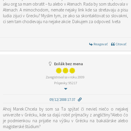
aku org sa mam obratit – tu alebo v Atenach. Rada by som studovala v
Atenach. A mimochodom, nemate nejaky link kde sa stretavaju a pisu
ludia zijuci v Grecku? Myslim tym, ze ako sa skontaktovat so slovakmi,
ci sem tam chodievaju na nejake akcie. Dakujem za odpoved. Iveta
Reagovať
Citovať
Exilák bez mena
Zaregistroval sa v roku 2009
Príspevky: 95217
09/12/2008 17:37
Ahoj Marek.Chcela by som sa Ťa spýtať či nevieš niečo o nejakej
univerzite v Grécku, kde sa dajú robiť príjmačky z angličtiny?Alebo čo
je podmienkou na prijatie na výšku v Grécku na bakalárske alebo
magisterské štúdium?