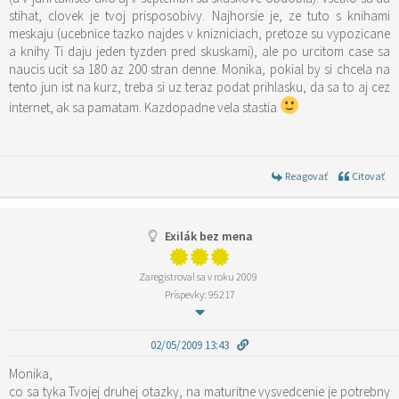
stihat, clovek je tvoj prisposobivy. Najhorsie je, ze tuto s knihami
meskaju (ucebnice tazko najdes v knizniciach, pretoze su vypozicane
a knihy Ti daju jeden tyzden pred skuskami), ale po urcitom case sa
naucis ucit sa 180 az 200 stran denne. Monika, pokial by si chcela na
tento jun ist na kurz, treba si uz teraz podat prihlasku, da sa to aj cez
internet, ak sa pamatam. Kazdopadne vela stastia
Reagovať
Citovať
Exilák bez mena
Zaregistroval sa v roku 2009
Príspevky: 95217
02/05/2009 13:43
Monika,
co sa tyka Tvojej druhej otazky, na maturitne vysvedcenie je potrebny