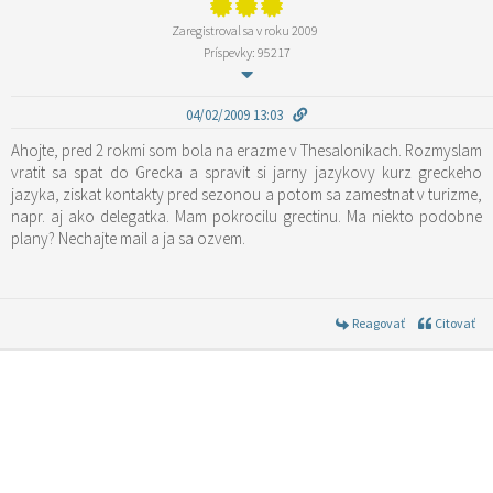
Zaregistroval sa v roku 2009
Príspevky: 95217
04/02/2009 13:03
Ahojte, pred 2 rokmi som bola na erazme v Thesalonikach. Rozmyslam
vratit sa spat do Grecka a spravit si jarny jazykovy kurz greckeho
jazyka, ziskat kontakty pred sezonou a potom sa zamestnat v turizme,
napr. aj ako delegatka. Mam pokrocilu grectinu. Ma niekto podobne
plany? Nechajte mail a ja sa ozvem.
Reagovať
Citovať