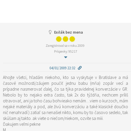
Exilák bez mena
Zaregistroval sa v roku 2009
Príspevky: 95217
04/01/2009 22:32
Ahojte všetci, hľadám niekoho, kto sa vyskytuje v Bratislave a má
časové možnosti/záujem poučiť jednu babu (mňa) zopár vecí a
prípadne nasmerovať ďalej, čo sa týka pravidelnej konverzácie v GR.
Nebolo by to nejako extra často, tak 2x do týždňa, nechcem príliš
otravovať, ani ja toho času bohvieako nemám…viem o kurzoch, mám
nejaké materiály a pod, ale živú konverzáciu a také klasické doučko
nič nenahradí:) zatiaľ sa nenašiel nikto, komu by to časovo sedelo, tak
skúšam aj takto. ak viete o niečom/niekom, ozvite sa miii.
Ďakujem veľmi pekne
M