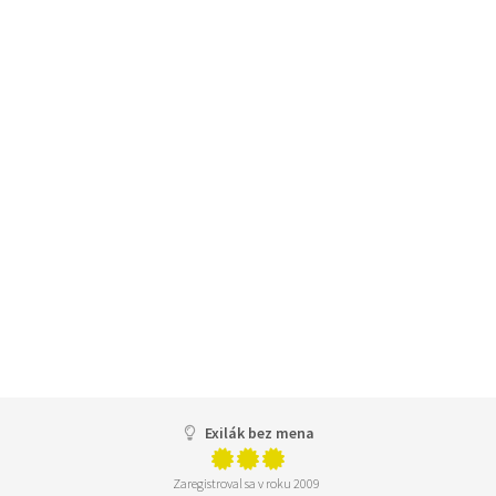
Exilák bez mena
Zaregistroval sa v roku 2009