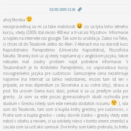
02/05/2009 13:36
ahoj Monika
neospravedlnuj sa mi za take malickosti
co sa tyka toho letneho
kurzu, vtedy (2005) stal okolo 400 eur a trval asi 9 tyzdnov. Informacie
si najdes na internete cez google. Tak som to urobila ja. Zalezi na Tebe,
ci chces ist do Tesalonik alebo do Aten. V Atenach ma na starosti kurz
Kapodistriako Panepistimio (Univerzita Kapodistria), filozoficka
fakulta. Stranky boli uz aj vtedy napisane aj v anglickom jazyku, takze
nebudes mat ziadny problem najst potrebne informacie. V
Tesalonikach je to Aristotelio Panepistimio, co usporaduva kurzy
novogreckeho jazyka pre cudzincov. Samozrejme cena nezahrnuje
najomne (na internat sa lahko nedostanes, mozes tam ist len v
pripade, ze mas stipendium zo Slovenska a su volne izby), stravu a
pod. Na uroven Gama kurz staci, pokial si sa uz predtym ucila po
grecky. Ja som sa este pocas gymnazialnych studii rozhodla pre
studium v Grecku (vtedy som este nemala dostatok rozumu
), isla
som do Tesalonik, tam som si kupila knihy grectiny pre cudzincov, v
Prahe som si kupila grecko – cesky slovnik (cesko – grecky vtedy este
nebol v obehu a neviem, ci sa odvtedy nieco v tomto smere zmenilo) a
zacala som sa ucit ako samouk. Dve knihy som takto prebrala, tu tretiu