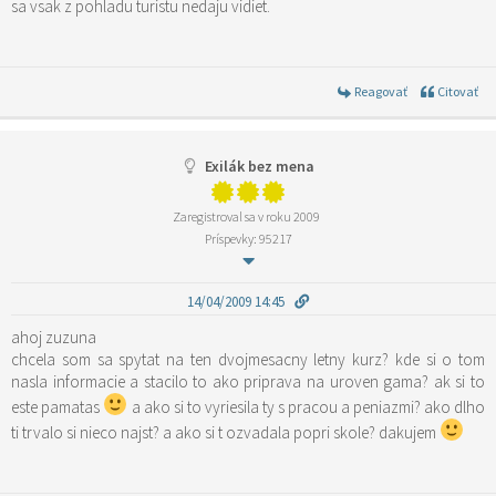
sa vsak z pohladu turistu nedaju vidiet.
Reagovať
Citovať
Exilák bez mena
Zaregistroval sa v roku 2009
Príspevky: 95217
14/04/2009 14:45
ahoj zuzuna
chcela som sa spytat na ten dvojmesacny letny kurz? kde si o tom
nasla informacie a stacilo to ako priprava na uroven gama? ak si to
este pamatas
a ako si to vyriesila ty s pracou a peniazmi? ako dlho
ti trvalo si nieco najst? a ako si t ozvadala popri skole? dakujem