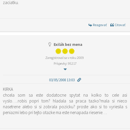
zaciatku.
Reagovať
Citovať
Exilák bez mena
Zaregistroval sa v roku 2009
Príspevky: 95217
03/05/2008 13:03
KIRKA
chcela som sa este dodatocne spytat na kolko to cele asi
vyslo…..robis popri tom? hladala sa praca tazko?mala si nieco
nasetrene alebo si si zobrala pozicku? proste ako si to vyriesila s
peniazmi lebo pri tejto otazke ma este nenapada riesenie….