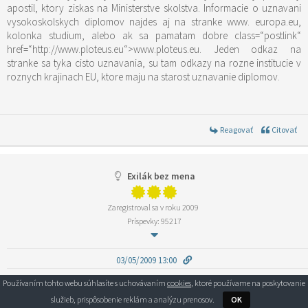
apostil, ktory ziskas na Ministerstve skolstva. Informacie o uznavani
vysokoskolskych diplomov najdes aj na stranke www. europa.eu,
kolonka studium, alebo ak sa pamatam dobre
class=“postlink“
href=“http://www.ploteus.eu“>www.ploteus.eu
. Jeden odkaz na
stranke sa tyka cisto uznavania, su tam odkazy na rozne institucie v
roznych krajinach EU, ktore maju na starost uznavanie diplomov.
Reagovať
Citovať
Exilák bez mena
Zaregistroval sa v roku 2009
Príspevky: 95217
03/05/2009 13:00
Ahoj Zuzka, ja mam tiez za sebou rocny statnicovy kurz v
Používaním tohto webu súhlasíte s uchovávaním
cookies
, ktoré používame na poskytovanie
Thessalonikach, statnice na Gamu vo vacku ale p.d z toho. Mala som
služieb, prispôsobenie reklám a analýzu prenosov.
OK