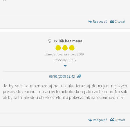
Reagovať
Citovať
Exilák bez mena
Zaregistroval sa v roku 2009
Príspevky: 95217
06/01/2009 17:42
Ja by som sa moznoze aj na to dala, teraz aj doucujem nejakych
grekov slovencinu…no asi by to nebolo skorej ako vo februari. No sak
ak by sa ti nahodou chcelo stretnut a pokecat tak napis sem svoj mail
Reagovať
Citovať