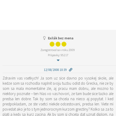
Exilák bez mena
Zaregistroval sa v roku 2009
Príspevky: 95217
12/08/2008 10:39
Zdravim vas vsetkych! Ja som uz sice davno po vysokej skole, ale
kedze som sa rozhodla naplnit svoju tuzbu odist do Grecka, nie ze by
som sa mala momentalne zle, aj pracu mam dobru, ale mozno to
niektory poznate – ten hlas vo vas hovori, ze tam bude sice tazko ale
predsa len dobre. Tak by som sa chcela na nieco aj popytat. I ked
predpokladam, ze ste vsetci niekde odcestovani, predsa len. Viete mi
povedat ako je to s tym jednorocnym kurzom grectiny? Kolko sa za to
plati a kedy sa kurz zacina. Ak by som si chcela dat uznat diplom, na