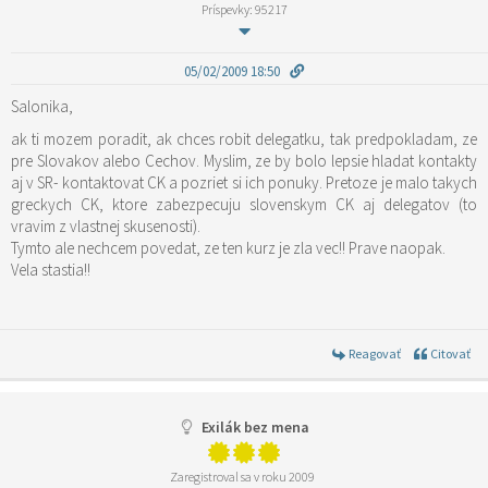
Príspevky: 95217
05/02/2009 18:50
Salonika,
ak ti mozem poradit, ak chces robit delegatku, tak predpokladam, ze
pre Slovakov alebo Cechov. Myslim, ze by bolo lepsie hladat kontakty
aj v SR- kontaktovat CK a pozriet si ich ponuky. Pretoze je malo takych
greckych CK, ktore zabezpecuju slovenskym CK aj delegatov (to
vravim z vlastnej skusenosti).
Tymto ale nechcem povedat, ze ten kurz je zla vec!! Prave naopak.
Vela stastia!!
Reagovať
Citovať
Exilák bez mena
Zaregistroval sa v roku 2009