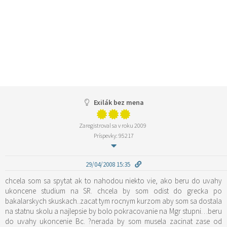
Exilák bez mena
Zaregistroval sa v roku 2009
Príspevky: 95217
29/04/2008 15:35
chcela som sa spytat ak to nahodou niekto vie, ako beru do uvahy
ukoncene studium na SR. chcela by som odist do grecka po
bakalarskych skuskach..zacat tym rocnym kurzom aby som sa dostala
na statnu skolu a najlepsie by bolo pokracovanie na Mgr stupni…beru
do uvahy ukoncenie Bc. ?nerada by som musela zacinat zase od