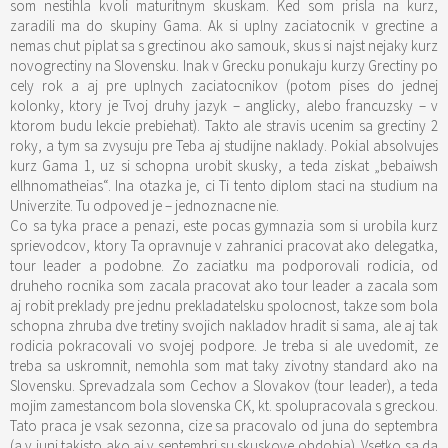
som nestihla kvoli maturitnym skuskam. Ked som prisla na kurz,
zaradili ma do skupiny Gama. Ak si uplny zaciatocnik v grectine a
nemas chut piplat sa s grectinou ako samouk, skus si najst nejaky kurz
novogrectiny na Slovensku. Inak v Grecku ponukaju kurzy Grectiny po
cely rok a aj pre uplnych zaciatocnikov (potom pises do jednej
kolonky, ktory je Tvoj druhy jazyk – anglicky, alebo francuzsky – v
ktorom budu lekcie prebiehat). Takto ale stravis ucenim sa grectiny 2
roky, a tym sa zvysuju pre Teba aj studijne naklady. Pokial absolvujes
kurz Gama 1, uz si schopna urobit skusky, a teda ziskat „bebaiwsh
ellhnomatheias“. Ina otazka je, ci Ti tento diplom staci na studium na
Univerzite. Tu odpoved je – jednoznacne nie.
Co sa tyka prace a penazi, este pocas gymnazia som si urobila kurz
sprievodcov, ktory Ta opravnuje v zahranici pracovat ako delegatka,
tour leader a podobne. Zo zaciatku ma podporovali rodicia, od
druheho rocnika som zacala pracovat ako tour leader a zacala som
aj robit preklady pre jednu prekladatelsku spolocnost, takze som bola
schopna zhruba dve tretiny svojich nakladov hradit si sama, ale aj tak
rodicia pokracovali vo svojej podpore. Je treba si ale uvedomit, ze
treba sa uskromnit, nemohla som mat taky zivotny standard ako na
Slovensku. Sprevadzala som Cechov a Slovakov (tour leader), a teda
mojim zamestancom bola slovenska CK, kt. spolupracovala s greckou.
Tato praca je vsak sezonna, cize sa pracovalo od juna do septembra
(a v juni takisto ako aj v septembri su skuskove obdobia). Vsetko sa da