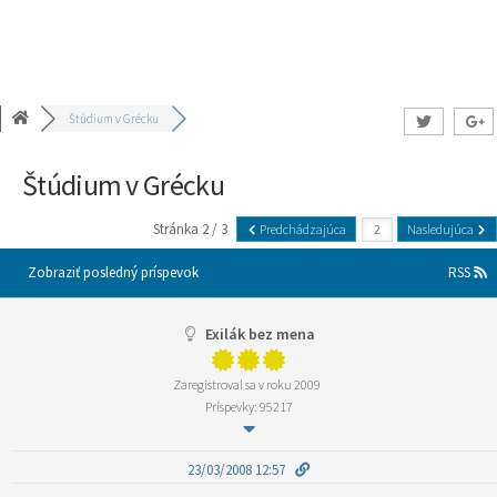
Štúdium v Grécku
Štúdium v Grécku
Stránka 2 / 3
Predchádzajúca
Nasledujúca
Zobraziť posledný príspevok
RSS
Exilák bez mena
Zaregistroval sa v roku 2009
Príspevky: 95217
23/03/2008 12:57