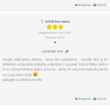
Reagovať
Citovať
Exilák bez mena
Zaregistroval sa v roku 2009
Príspevky: 95217
14/04/2009 14:47
ahojte, este jedna otazka , teraz tak vseobecne …neviete ako je to
ohladom uznavania maturity a diplomu z vysokej? kde to treba riesit a
ci su s tym problemy alebo sa to da…ak by mi neuznali maturitu tak to
uz co by som robila
dakujem za akekolvek info
Reagovať
Citovať