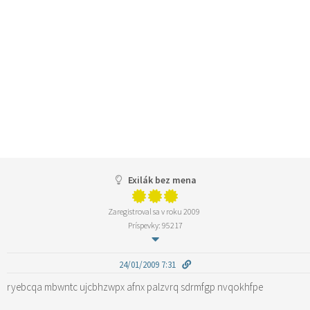
Exilák bez mena
Zaregistroval sa v roku 2009
Príspevky: 95217
24/01/2009 7:31
ryebcqa mbwntc ujcbhzwpx afnx palzvrq sdrmfgp nvqokhfpe