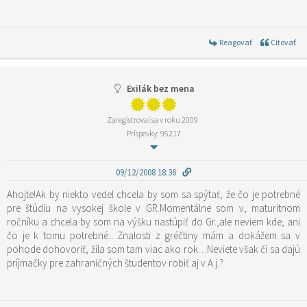
Reagovať
Citovať
Exilák bez mena
Zaregistroval sa v roku 2009
Príspevky: 95217
09/12/2008 18:36
Ahojte!Ak by niekto vedel chcela by som sa spýtať, že čo je potrebné
pre štúdiu na vysokej škole v GR.Momentálne som v, maturitnom
ročníku a chcela by som na výšku nastúpiť do Gr.,ale neviem kde, ani
čo je k tomu potrebné…Znalosti z gréčtiny mám a dokážem sa v
pohode dohovoriť, žila som tam viac ako rok…Neviete však či sa dajú
príjmačky pre zahraničných študentov robiť aj v A.j.?