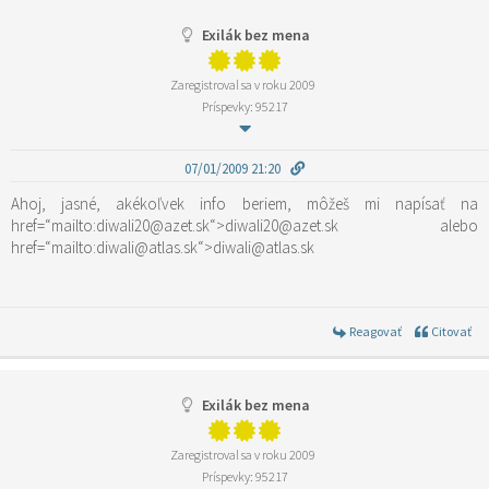
Exilák bez mena
Zaregistroval sa v roku 2009
Príspevky: 95217
07/01/2009 21:20
Ahoj, jasné, akékoľvek info beriem, môžeš mi napísať na
href=“mailto:diwali20@azet.sk“>diwali20@azet.sk alebo
href=“mailto:diwali@atlas.sk“>diwali@atlas.sk
Reagovať
Citovať
Exilák bez mena
Zaregistroval sa v roku 2009
Príspevky: 95217