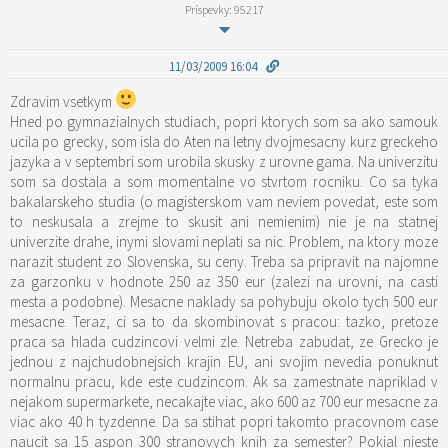
Príspevky: 95217
11/03/2009 16:04
Zdravim vsetkym
Hned po gymnazialnych studiach, popri ktorych som sa ako samouk
ucila po grecky, som isla do Aten na letny dvojmesacny kurz greckeho
jazyka a v septembri som urobila skusky z urovne gama. Na univerzitu
som sa dostala a som momentalne vo stvrtom rocniku. Co sa tyka
bakalarskeho studia (o magisterskom vam neviem povedat, este som
to neskusala a zrejme to skusit ani nemienim) nie je na statnej
univerzite drahe, inymi slovami neplati sa nic. Problem, na ktory moze
narazit student zo Slovenska, su ceny. Treba sa pripravit na najomne
za garzonku v hodnote 250 az 350 eur (zalezi na urovni, na casti
mesta a podobne). Mesacne naklady sa pohybuju okolo tych 500 eur
mesacne. Teraz, ci sa to da skombinovat s pracou: tazko, pretoze
praca sa hlada cudzincovi velmi zle. Netreba zabudat, ze Grecko je
jednou z najchudobnejsich krajin EU, ani svojim nevedia ponuknut
normalnu pracu, kde este cudzincom. Ak sa zamestnate napriklad v
nejakom supermarkete, necakajte viac, ako 600 az 700 eur mesacne za
viac ako 40 h tyzdenne. Da sa stihat popri takomto pracovnom case
naucit sa 15 aspon 300 stranovych knih za semester? Pokial nieste