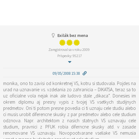
Exilák bez mena
Zaregistroval sa v roku 2009
Príspevky: 95217
09/05/2008 15:38
monika, ono to zavisi od konkretnej VS, kotru si studovala. Pojdes na
urad na uznavanie vs. vzdelania zo zahranicia – DIKATSA, teraz sa to
uz oficialne vola nejak inak ale ludovo stale „dikaca“. Donesies im
okrem diplomu aj presny vypis z tvojej VS vsetkych studijnych
predmetov. Oni ti potom presne povedia ci ti uznaju cele studiu alebo
ci musis urobit diferencne skusky z par predmetov alebo cele studium
odznova. Napr. architektom z nasich statnych VS uznavaju cele
studium, pravnici z PFUK robia diferncne skusky atd. v zasade
renomovane VS uznavaju. Novopootvarane vseliake VS nemusia