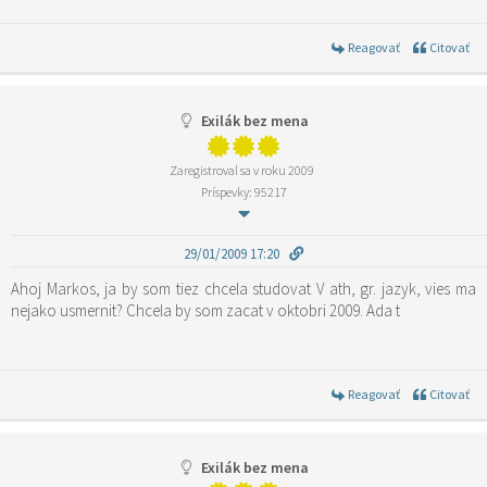
Reagovať
Citovať
Exilák bez mena
Zaregistroval sa v roku 2009
Príspevky: 95217
29/01/2009 17:20
Ahoj Markos, ja by som tiez chcela studovat V ath, gr. jazyk, vies ma
nejako usmernit? Chcela by som zacat v oktobri 2009. Ada t
Reagovať
Citovať
Exilák bez mena