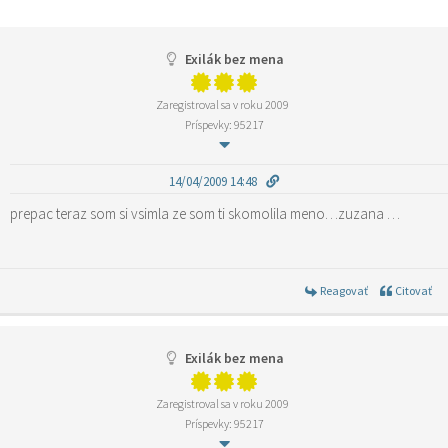
Exilák bez mena
Zaregistroval sa v roku 2009
Príspevky: 95217
14/04/2009 14:48
prepac teraz som si vsimla ze som ti skomolila meno…zuzana …
Reagovať
Citovať
Exilák bez mena
Zaregistroval sa v roku 2009
Príspevky: 95217