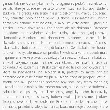
genius, tak nie. Co sa tyka inak toho „gama epipedo“, napriek tomu,
ze oficialne je uvedene, ze tato uroven staci na to, aby student
studoval na greckej univerzite, nie je to celkom tak. Pravdu povediac,
prvy semester bolo riadne peklo. „Bebeosi ellinomatheias“ uroven
gama vas nenauci terminologiu, a ako iste viete cesko – grecke a
grecko – ceske slovniky su sice dobre, ale nie dokonale. Otvorene
povedane, teraz ovladam grecke terminy, ktore sa tykaju prava,
ekonomie a vseobecne medzinarodnych vztahov, ale netusim ich
ekvivalenty v slovencine. Na tom budem musiet zapracovat. A co sa
tyka kvality studia, to je naozaj diskutabilne. Cele bakalarske studium
tu trva 4 roky, ale moze sa predlazit kvoli strajkom. Studenti maju
neprimerane velke prava, „obsadzuju“ univerzitu (kakzvana katalipsi)
a kvoli takymto veciam sa nemoze ukoncit semester, a teda sa
odklada. Ako student sa netreba zamiesat do filialok politickych stran,
ktore sa nachadzaju na skolach (!!!!!), pretoze to moze priniest
pomerne dost velke problemy pri skuskach, teda ak podporujete inu
stranu nez aku podporuje profesor. Aby som cely tento monolog
ukoncila, podla mojho skromneho nazoru, ak niekto chce studovat v
zahranici, je lepsie vyprat si nemecky, anglicky alebo francuzsky
hovoriace krajiny, kde sa da vystudovat kvalitnejsie a za menej rokov.
Treba si uvedomit, ze skutocne Grecko nie je len krasne more,
pamiatky, prazdniny, ale je to krajina, ktora ma svoje problemy, ktore