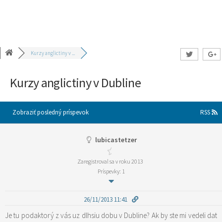
Kurzy anglictiny v ...
Kurzy anglictiny v Dubline
Zobraziť posledný príspevok
RSS
lubicastetzer
Zaregistroval sa v roku 2013
Príspevky: 1
26/11/2013 11:41
Je tu podaktorý z vás uz dlhsiu dobu v Dubline? Ak by ste mi vedeli dat