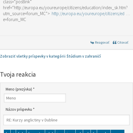
class=“postlink“
href=“http://europa.eu/youreurope/citizens/education/index_sk.htm?
utm_source=forum_MC“>
http://europa.eu/youreurope/citizens/ed
…
e=forum_MC
Reagovať
Citovať
Zobraziť všetky príspevky v kategórii Štúdium v zahraničí
Tvoja reakcia
Meno (prezývka) *
Názov príspevku *