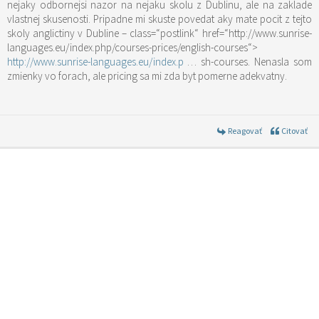
nejaky odbornejsi nazor na nejaku skolu z Dublinu, ale na zaklade
vlastnej skusenosti. Pripadne mi skuste povedat aky mate pocit z tejto
skoly anglictiny v Dubline –
class=“postlink“ href=“http://www.sunrise-
languages.eu/index.php/courses-prices/english-courses“>
http://www.sunrise-languages.eu/index.p
… sh-courses
. Nenasla som
zmienky vo forach, ale pricing sa mi zda byt pomerne adekvatny.
Reagovať
Citovať