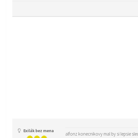
Exilák bez mena
alfonz konecnikovy mal by si lepsie sled