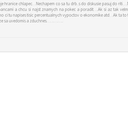
anice chlapec…Nechapem co sa tu drb..s do diskusie pasuj do riti….Nikto tu na 
bancami a chcu si najst znamych na pokec a poradit….Ak si az tak vel
am ze sa uvedomis a zduchnes…………..