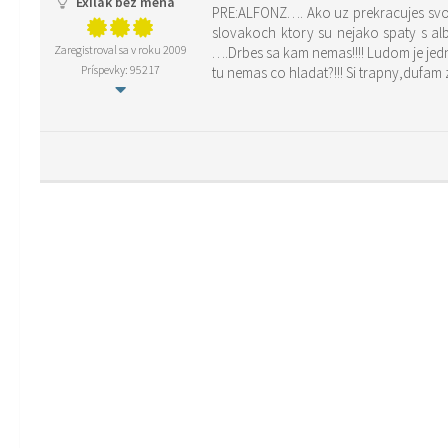
Exilák bez mena
PRE:ALFONZ…. Ako uz prekracujes svoje hr
slovakoch ktory su nejako spaty s al
Zaregistroval sa v roku 2009
….Drbes sa kam nemas!!!! Ludom je jedno ci tu napises tisic percentualnych vypoctov o ekonomike atd…Ak ta to tak bavi chod sa hrat matematiku niekam inam…..Nechapes ze
Príspevky: 95217
tu nemas co hladat?!!! Si trapny,duf