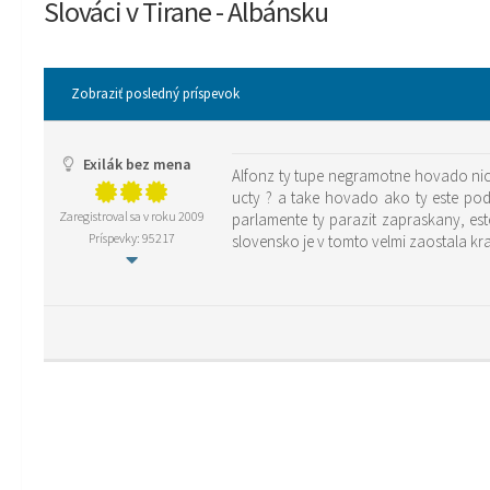
Slováci v Tirane - Albánsku
Zobraziť posledný príspevok
Exilák bez mena
Alfonz ty tupe negramotne hovado nic 
ucty ? a take hovado ako ty este podp
Zaregistroval sa v roku 2009
parlamente ty parazit zapraskany, es
Príspevky: 95217
slovensko je v tomto velmi zaostala kra