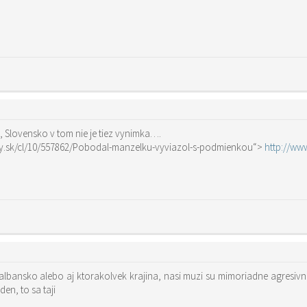
e, Slovensko v tom nie je tiez vynimka….
pky.sk/cl/10/557862/Pobodal-manzelku-vyviazol-s-podmienkou“>
http://ww
albansko alebo aj ktorakolvek krajina, nasi muzi su mimoriadne agresivni
en, to sa taji