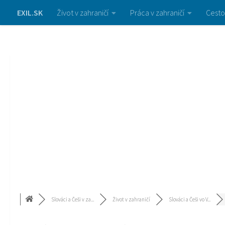
EXIL.SK
Život v zahraničí
Práca v zahraničí
Cesto
Slováci a Češi v za...
Život v zahraničí
Slováci a Češi vo V...