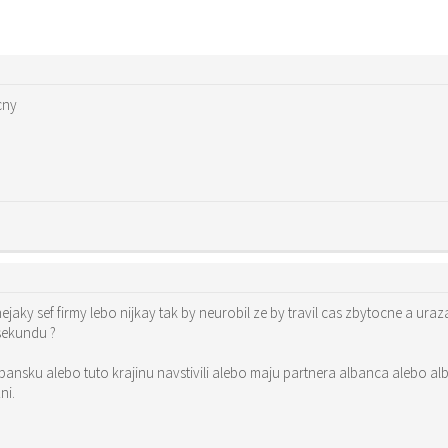
cny
 nejaky sef firmy lebo nijkay tak by neurobil ze by travil cas zbytocne a uraz
 sekundu ?
bansku alebo tuto krajinu navstivili alebo maju partnera albanca alebo a
ni.