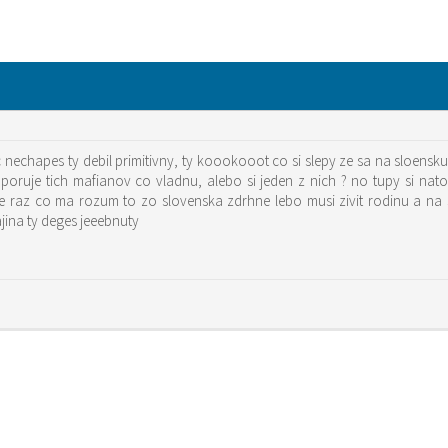
nechapes ty debil primitivny, ty koookooot co si slepy ze sa na sloensku
oruje tich mafianov co vladnu, alebo si jeden z nich ? no tupy si nato
te raz co ma rozum to zo slovenska zdrhne lebo musi zivit rodinu a na 
jina ty deges jeeebnuty