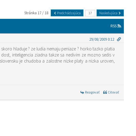
Stránka 17 / 18
Predchádzajúca
Nasledujúca
RSS
29/08/2009 0:12
 skoro hladuje ? ze ludia nemaju peniaze ? horko tazko platia
 dost, inteligencia ziadna takze sa nedivim ze mozno sedis v
slovensku je chudoba a zalostne nizke platy a nizka uroven,
Reagovať
Citovať