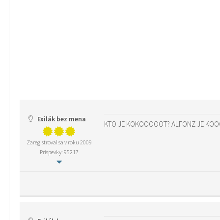
Exilák bez mena
KTO JE KOKOOOOOT? ALFONZ JE KOOO
Zaregistroval sa v roku 2009
Príspevky: 95217