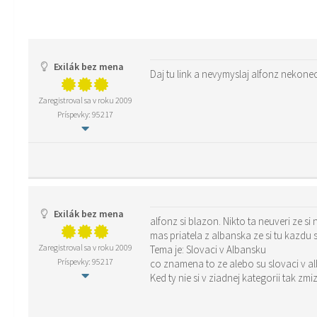
Exilák bez mena
Daj tu link a nevymyslaj alfonz nekone
Zaregistroval sa v roku 2009
Príspevky: 95217
Exilák bez mena
alfonz si blazon. Nikto ta neuveri ze si
mas priatela z albanska ze si tu kazdu
Zaregistroval sa v roku 2009
Tema je: Slovaci v Albansku
Príspevky: 95217
co znamena to ze alebo su slovaci v al
Ked ty nie si v ziadnej kategorii tak zmiz