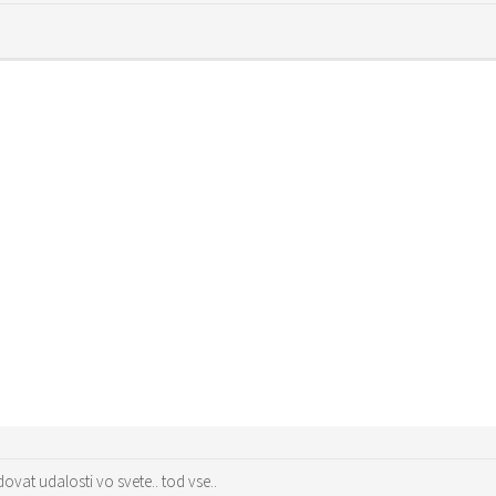
ovat udalosti vo svete.. tod vse..