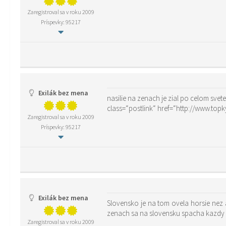
Zaregistroval sa v roku 2009
Príspevky: 95217
Exilák bez mena
nasilie na zenach je zial po celom svet
class=“postlink“ href=“http://www.to
Zaregistroval sa v roku 2009
Príspevky: 95217
Exilák bez mena
Slovensko je na tom ovela horsie nez 
zenach sa na slovensku spacha kazdy d
Zaregistroval sa v roku 2009