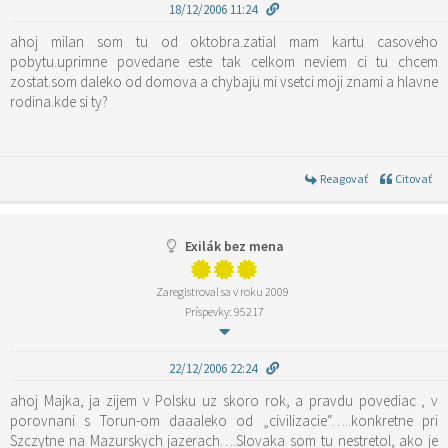
18/12/2006 11:24
ahoj milan som tu od oktobra.zatial mam kartu casoveho
pobytu.uprimne povedane este tak celkom neviem ci tu chcem
zostat.som daleko od domova a chybaju mi vsetci moji znami a hlavne
rodina.kde si ty?
Reagovať
Citovať
Exilák bez mena
Zaregistroval sa v roku 2009
Príspevky: 95217
22/12/2006 22:24
ahoj Majka, ja zijem v Polsku uz skoro rok, a pravdu povediac , v
porovnani s Torun-om daaaleko od „civilizacie“…..konkretne pri
Szczytne na Mazurskych jazerach….Slovaka som tu nestretol, ako je