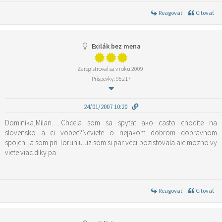
Reagovať
Citovať
Exilák bez mena
Zaregistroval sa v roku 2009
Príspevky: 95217
24/01/2007 10:20
Dominika,Milan…..Chcela som sa spytat ako casto chodite na
slovensko a ci vobec?Neviete o nejakom dobrom dopravnom
spojeni.ja som pri Toruniu.uz som si par veci pozistovala.ale mozno vy
viete viac.diky pa
Reagovať
Citovať