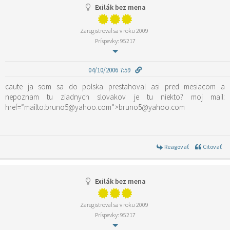
Exilák bez mena
Zaregistroval sa v roku 2009
Príspevky: 95217
04/10/2006 7:59
caute ja som sa do polska prestahoval asi pred mesiacom a
nepoznam tu ziadnych slovakov je tu niekto? moj mail:
href=“mailto:bruno5@yahoo.com“>bruno5@yahoo.com
Reagovať
Citovať
Exilák bez mena
Zaregistroval sa v roku 2009
Príspevky: 95217