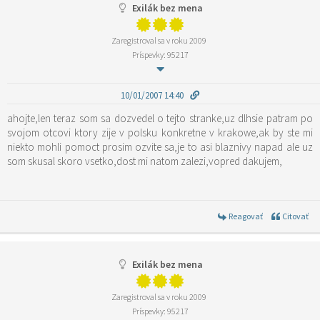
Exilák bez mena
Zaregistroval sa v roku 2009
Príspevky: 95217
10/01/2007 14:40
ahojte,len teraz som sa dozvedel o tejto stranke,uz dlhsie patram po
svojom otcovi ktory zije v polsku konkretne v krakowe,ak by ste mi
niekto mohli pomoct prosim ozvite sa,je to asi blaznivy napad ale uz
som skusal skoro vsetko,dost mi natom zalezi,vopred dakujem,
Reagovať
Citovať
Exilák bez mena
Zaregistroval sa v roku 2009
Príspevky: 95217