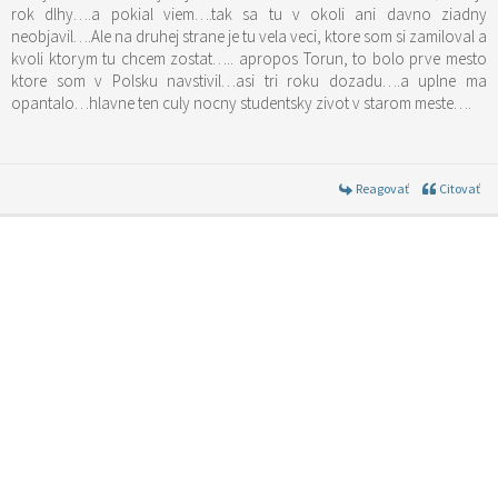
rok dlhy….a pokial viem….tak sa tu v okoli ani davno ziadny
neobjavil….Ale na druhej strane je tu vela veci, ktore som si zamiloval a
kvoli ktorym tu chcem zostat….. apropos Torun, to bolo prve mesto
ktore som v Polsku navstivil…asi tri roku dozadu….a uplne ma
opantalo…hlavne ten culy nocny studentsky zivot v starom meste….
Reagovať
Citovať