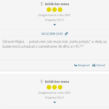
Exilák bez mena
Zaregistroval sa v roku 2009
Príspevky: 95217
16/12/2006 15:03
Zdravim Majka…. pokial viem, tak musis mat „kartu pobytu“ a vtedy sa
budes moct uchadzat o zamestnanie. Ak dlho si v PL???
Reagovať
Citovať
Exilák bez mena
Zaregistroval sa v roku 2009
Príspevky: 95217