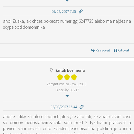
26/02/2007 7:55
ahoj Zuzka, ak chces pokecat numer gg 6247735 alebo ma najdes na
skype pod domomnika
Reagovať
Citovať
Exilák bez mena
Zaregistroval sa v roku 2009
Príspevky: 95217
03/03/2007 16:44
ahojte…diky za info o spojoch,ale vyzera to tak, ze v najblizsom case
sa domov nedostanem.zacala som pred 2 tyzdnami pracovat a
poviem vam neviem ci to zvladem,lebo pisomna polstina je u mna