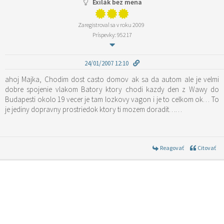
Exilák bez mena
Zaregistroval sa v roku 2009
Príspevky: 95217
24/01/2007 12:10
ahoj Majka, Chodim dost casto domov ak sa da autom ale je velmi
dobre spojenie vlakom Batory ktory chodi kazdy den z Wawy do
Budapesti okolo 19 vecer je tam lozkovy vagon i je to celkom ok… To
je jediny dopravny prostriedok ktory ti mozem doradit……
Reagovať
Citovať