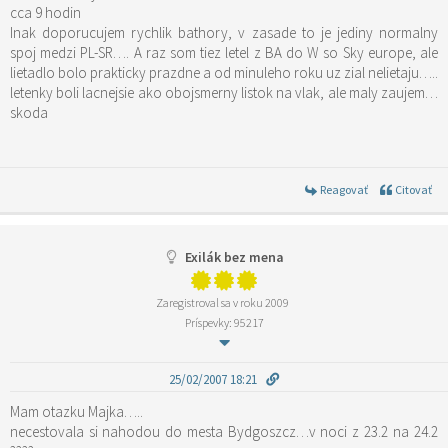
cca 9 hodin
Inak doporucujem rychlik bathory, v zasade to je jediny normalny
spoj medzi PL-SR…. A raz som tiez letel z BA do W so Sky europe, ale
lietadlo bolo prakticky prazdne a od minuleho roku uz zial nelietaju…..
letenky boli lacnejsie ako obojsmerny listok na vlak, ale maly zaujem…
skoda
Reagovať
Citovať
Exilák bez mena
Zaregistroval sa v roku 2009
Príspevky: 95217
25/02/2007 18:21
Mam otazku Majka…..
necestovala si nahodou do mesta Bydgoszcz…v noci z 23.2 na 24.2