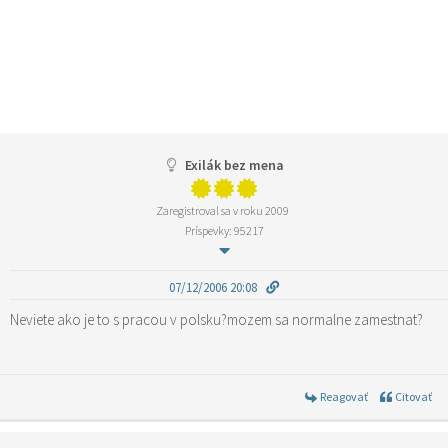
Exilák bez mena
Zaregistroval sa v roku 2009
Príspevky: 95217
07/12/2006 20:08
Neviete ako je to s pracou v polsku?mozem sa normalne zamestnat?
Reagovať
Citovať