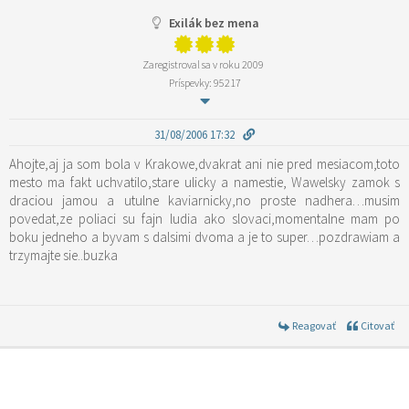
Exilák bez mena
Zaregistroval sa v roku 2009
Príspevky: 95217
31/08/2006 17:32
Ahojte,aj ja som bola v Krakowe,dvakrat ani nie pred mesiacom,toto
mesto ma fakt uchvatilo,stare ulicky a namestie, Wawelsky zamok s
draciou jamou a utulne kaviarnicky,no proste nadhera…musim
povedat,ze poliaci su fajn ludia ako slovaci,momentalne mam po
boku jedneho a byvam s dalsimi dvoma a je to super…pozdrawiam a
trzymajte sie..buzka
Reagovať
Citovať