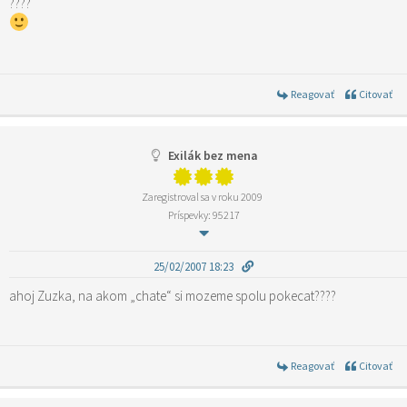
????
Reagovať
Citovať
Exilák bez mena
Zaregistroval sa v roku 2009
Príspevky: 95217
25/02/2007 18:23
ahoj Zuzka, na akom „chate“ si mozeme spolu pokecat????
Reagovať
Citovať