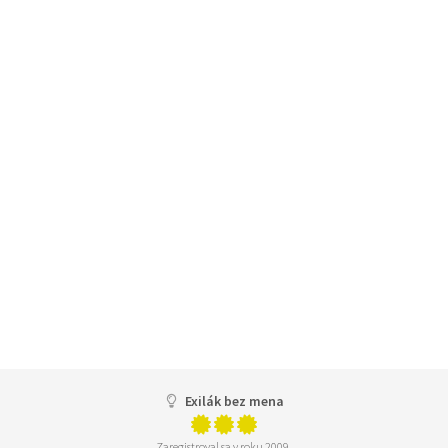
Exilák bez mena
Zaregistroval sa v roku 2009