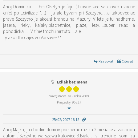
Ahoj Dominika….. hm Olsztyn je fajn ( hlavne ked sa cloveku zacne
cniet po „civilizacii“…) , ja ale byvam pri Szczytne….a takpovediac
prave Szczytno je akousi branou na Mazury. V lete je tu nadherne,
jazera, rieky, kajaky,plachetnice, plaze, lesy….super relax a
pohodicka….. V zime trochu mrzuto….ale
Ty ako dlho zijes vo Varsave???
Reagovať
Citovať
Exilák bez mena
Zaregistroval sa v roku 2009
Príspevky: 95217
25/02/2007 18:18
Ahoj Majka, ja chodim domov priemerne raz za 2 mesiace a vacsinou
autom…Szczytno-warszawa-katowice-B.Biala…..v trencine som za