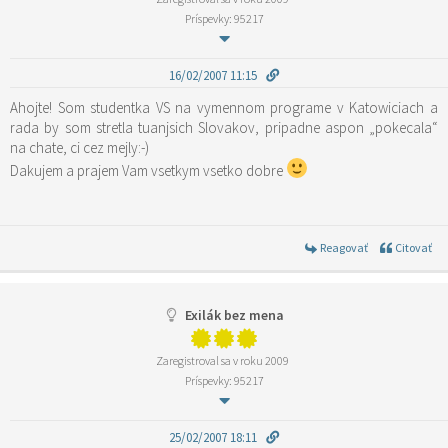
Príspevky: 95217
16/02/2007 11:15
Ahojte! Som studentka VS na vymennom programe v Katowiciach a
rada by som stretla tuanjsich Slovakov, pripadne aspon „pokecala“
na chate, ci cez mejly:-)
Dakujem a prajem Vam vsetkym vsetko dobre
Reagovať
Citovať
Exilák bez mena
Zaregistroval sa v roku 2009
Príspevky: 95217
25/02/2007 18:11