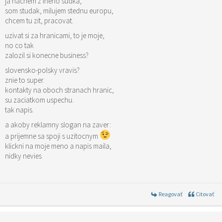
ja nacnem z ineho sudka,
som studak, milujem stednu europu,
chcem tu zit, pracovat.
uzivat si za hranicami, to je moje,
no co tak
zalozil si konecne business?
slovensko-polsky vravis?
znie to super.
kontakty na oboch stranach hranic,
su zaciatkom uspechu.
tak napis.
a akoby reklamny slogan na zaver:
a prijemne sa spoji s uzitocnym
klickni na moje meno a napis maila,
nidky nevies
Reagovať
Citovať