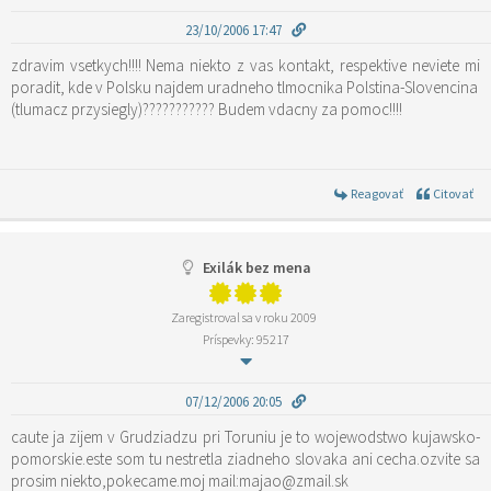
23/10/2006 17:47
zdravim vsetkych!!!! Nema niekto z vas kontakt, respektive neviete mi
poradit, kde v Polsku najdem uradneho tlmocnika Polstina-Slovencina
(tlumacz przysiegly)??????????? Budem vdacny za pomoc!!!!
Reagovať
Citovať
Exilák bez mena
Zaregistroval sa v roku 2009
Príspevky: 95217
07/12/2006 20:05
caute ja zijem v Grudziadzu pri Toruniu je to wojewodstwo kujawsko-
pomorskie.este som tu nestretla ziadneho slovaka ani cecha.ozvite sa
prosim niekto,pokecame.moj mail:majao@zmail.sk