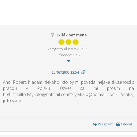
Exilák bez mena
Zaregistroval sa v roku 2009
Príspevky: 95217
16/08/2006 12:54
Ahoj Robert, hladam niekoho, kto by mi povedal nejake skusenosti s
pracou v Polsku. Ozves sa mi prosim na
href=“mailto:tytykalo@hotmail.com“>tytykalo@hotmail.com? Vdaka,
je to surne
Reagovať
Citovať