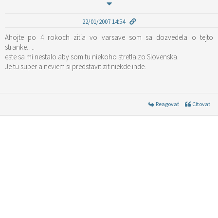
22/01/2007 14:54
Ahojte po 4 rokoch zitia vo varsave som sa dozvedela o tejto
stranke….
este sa mi nestalo aby som tu niekoho stretla zo Slovenska.
Je tu super a neviem si predstavit zit niekde inde.
Reagovať
Citovať