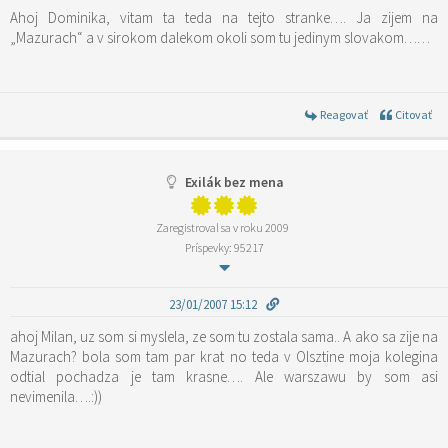
Ahoj Dominika, vitam ta teda na tejto stranke…. Ja zijem na
„Mazurach“ a v sirokom dalekom okoli som tu jedinym slovakom……
Reagovať
Citovať
Exilák bez mena
Zaregistroval sa v roku 2009
Príspevky: 95217
23/01/2007 15:12
ahoj Milan, uz som si myslela, ze som tu zostala sama.. A ako sa zije na
Mazurach? bola som tam par krat no teda v Olsztine moja kolegina
odtial pochadza je tam krasne…. Ale warszawu by som asi
nevimenila….:))