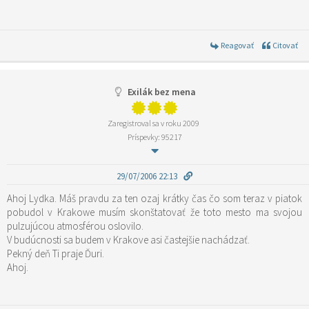
Reagovať
Citovať
Exilák bez mena
Zaregistroval sa v roku 2009
Príspevky: 95217
29/07/2006 22:13
Ahoj Lydka. Máš pravdu za ten ozaj krátky čas čo som teraz v piatok
pobudol v Krakowe musím skonštatovať že toto mesto ma svojou
pulzujúcou atmosférou oslovilo.
V budúcnosti sa budem v Krakove asi častejšie nachádzať.
Pekný deň Ti praje Ďuri.
Ahoj.