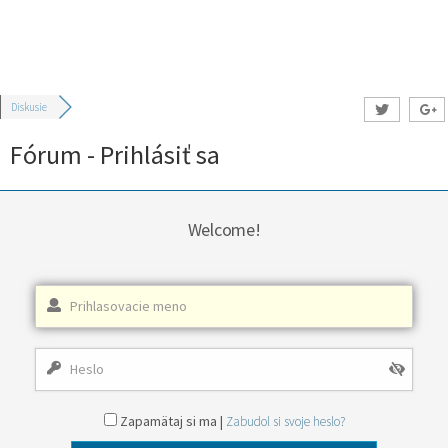
Diskusie
Fórum - Prihlásiť sa
Welcome!
Zapamätaj si ma |
Zabudol si svoje heslo?