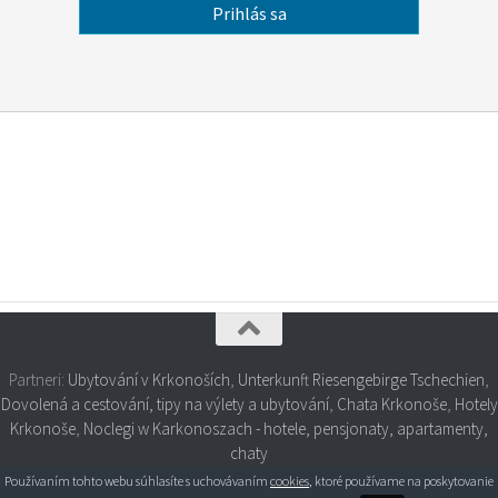
Partneri:
Ubytování v Krkonoších
,
Unterkunft Riesengebirge Tschechien
,
Dovolená a cestování, tipy na výlety a ubytování
,
Chata Krkonoše
,
Hotely
Krkonoše
,
Noclegi w Karkonoszach - hotele, pensjonaty, apartamenty,
chaty
Používaním tohto webu súhlasíte s uchovávaním
cookies
, ktoré používame na poskytovanie