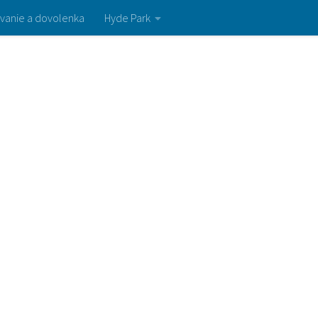
vanie a dovolenka
Hyde Park