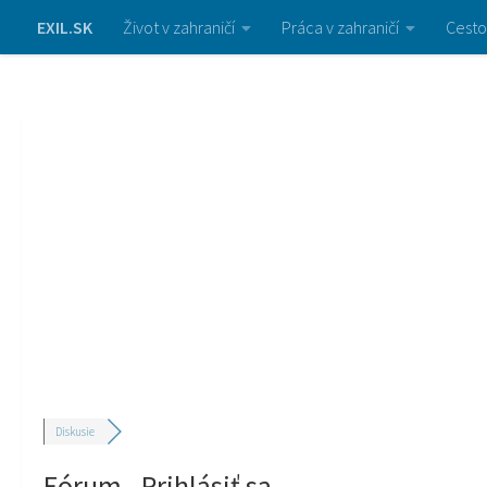
EXIL.SK
Život v zahraničí
Práca v zahraničí
Cesto
Diskusie
Fórum - Prihlásiť sa