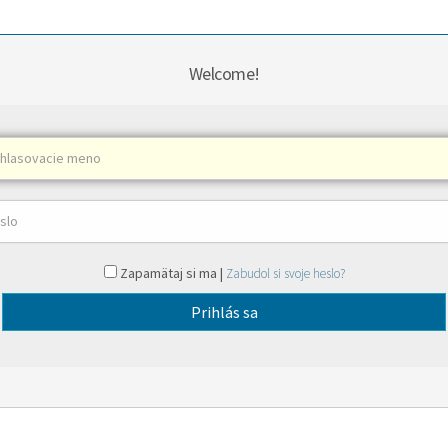
Welcome!
Zapamätaj si ma |
Zabudol si svoje heslo?