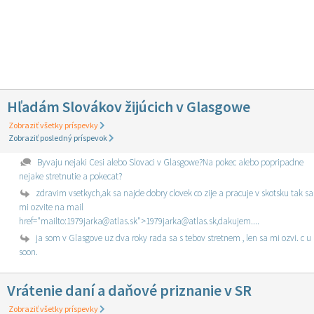
Hľadám Slovákov žijúcich v Glasgowe
Zobraziť všetky príspevky
Zobraziť posledný príspevok
Byvaju nejaki Cesi alebo Slovaci v Glasgowe?Na pokec alebo popripadne
nejake stretnutie a pokecat?
zdravim vsetkych,ak sa najde dobry clovek co zije a pracuje v skotsku tak sa
mi ozvite na mail
href="mailto:1979jarka@atlas.sk">1979jarka@atlas.sk,dakujem....
ja som v Glasgove uz dva roky rada sa s tebov stretnem , len sa mi ozvi. c u
soon.
Vrátenie daní a daňové priznanie v SR
Zobraziť všetky príspevky