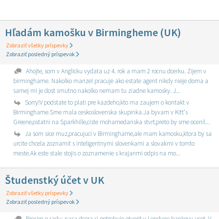
Hľadám kamošku v Birmingheme (UK)
Zobraziť všetky príspevky
Zobraziť posledný príspevok
Ahojte, som v Anglicku vydata uz 4. rok a mam 2 rocnu dcerku. Zijem v
birminghame. Nakolko manzel pracuje ako estate agent nikdy nieje doma a
samej mi je dost smutno nakolko nemam tu ziadne kamosky. J...
Sorry!V podstate to plati pre kazdeho,kto ma zaujem o kontakt v
Birminghame.Sme mala ceskoslovenska skupinka.Ja byvam v Kitt's
Greene,ostatni na Sparkhille,ciste mohamedanska stvrt,preto by sme ocenil...
Ja som sice muz,pracujuci v Birminghame,ale mam kamosku,ktora by sa
urcite chcela zoznamit s inteligentnymi slovenkami a slovakmi v tomto
meste.Ak este stale stojis o zoznamenie s krajanmi odpis na mo...
Študenstký účet v UK
Zobraziť všetky príspevky
Zobraziť posledný príspevok
Prosim o radu: nasa dcera si potrebuje otvorit v Londyne bankovy ucet. V