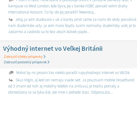
kampuse vo West London, kde byva, jej v banke HSBC ponukli velmi drahy
International Account. Co by ste jej poradili? Neexistuj...
ahoj, ja som studovala v uk a banky prisli same za nami do skoly ponuknut
nam studentske ucty. ja som mala lloyds. tusim normalny studentsky ucet, je to
zadarmo a zaobislo sa to bez akych kolvek papie...
Výhodný internet vo Veľkej Británii
Zobraziť všetky príspevky
Zobraziť posledný príspevok
Mohol by mi prosim Vas niekto poradit najvyhodnejsi internet vo VB.Dik
Skus Virgin, aj ked oni nemaju vsade siet. Ja pouzivam mobile broadband
od 3 (mam od nich aj mobilny telefon na zmluvu), je trochu pomaly a
obmedzeny co sa tyka dat, ale mne v pohode staci. Odporucala...