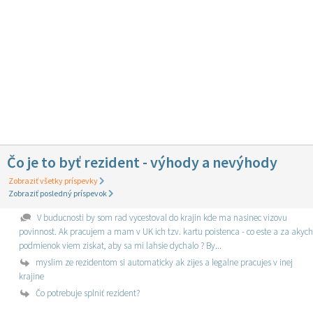
Čo je to byť rezident - výhody a nevýhody
Zobraziť všetky príspevky
Zobraziť posledný príspevok
V buducnosti by som rad vycestoval do krajin kde ma nasinec vizovu
povinnost. Ak pracujem a mam v UK ich tzv. kartu poistenca - co este a za akych
podmienok viem ziskat, aby sa mi lahsie dychalo ? By...
myslim ze rezidentom si automaticky ak zijes a legalne pracujes v inej
krajine
Čo potrebuje splniť rezident?