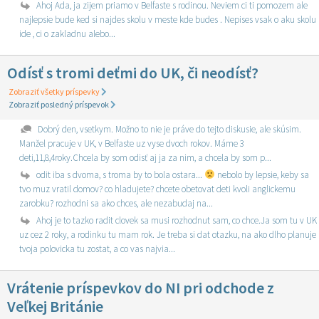
Ahoj Ada, ja zijem priamo v Belfaste s rodinou. Neviem ci ti pomozem ale
najlepsie bude ked si najdes skolu v meste kde budes . Nepises vsak o aku skolu
ide , ci o zakladnu alebo...
Odísť s tromi deťmi do UK, či neodísť?
Zobraziť všetky príspevky
Zobraziť posledný príspevok
Dobrý den, vsetkym. Možno to nie je práve do tejto diskusie, ale skúsim.
Manžel pracuje v UK, v Belfaste uz vyse dvoch rokov. Máme 3
deti,11,8,4roky.Chcela by som odisť aj ja za nim, a chcela by som p...
odit iba s dvoma, s troma by to bola ostara...
nebolo by lepsie, keby sa
tvo muz vratil domov? co hladujete? chcete obetovat deti kvoli anglickemu
zarobku? rozhodni sa ako chces, ale nezabudaj na...
Ahoj je to tazko radit clovek sa musi rozhodnut sam, co chce.Ja som tu v UK
uz cez 2 roky, a rodinku tu mam rok. Je treba si dat otazku, na ako dlho planuje
tvoja polovicka tu zostat, a co vas najvia...
Vrátenie príspevkov do NI pri odchode z
Veľkej Británie