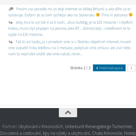
Prosim vas poradte mi, co stoji internet vo Velkej Britanii a ako dlho sa to
vybavuje. Dufam ze su tam rychlejsi ako na Slovensku
Thnx in advance
ahoj, trva to asi tak 4 az 6 tudn...zkus bulldog, je ta £20 mesicne i s te;efoni
linkou, musis byt pripojen na pevnou pres BT... dohromady i s telefonem te to
vyjde na £30 mesicne,
Tak to asi tazko, ja s priaelom sme si v Skotsku objednali internet, museli
sme zapaltit linku telefonu na 3 mesiace, podpisali sme zmluvu ale zial nikto
nam to neprisilel urobit ako sme cakali, nevie...
Stránka 2 / 2
Predchádzajúca
Partneri:
Ubytování v Krkonoších
,
Unterkunft Riesengebirge Tschechien
,
Dovolená a cestování, tipy na výlety a ubytování
,
Chata Krkonoše
,
Hotely