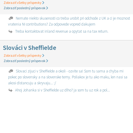
Zobraziť všetky príspevky
Zobraziť posledný príspevok
Nemate niekto skusenosti co treba urobit pri odchode z UK a ci je moznost
vratenia NI contributions? Za odpovede vopred dakujem
Treba kontaktovat inland revenue a opytat sa na tax return.
Slováci v Sheffielde
Zobraziť všetky príspevky
Zobraziť posledný príspevok
Slovaci zijuci v Sheffielde a okoli - ozvite sa! Som tu sama a chyba mi
pokec po slovensky a na slovenske temy. Poliakov je tu ako maku, len nasi sa
akosi distancuju a skryvaju... :/
Ahoj Johanka si v Sheffielde uz dlho? ja som tu uz rok a pol...