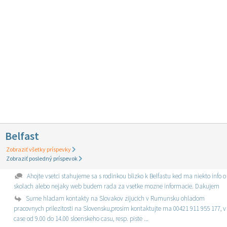
Belfast
Zobraziť všetky príspevky
Zobraziť posledný príspevok
Ahojte vsetci stahujeme sa s rodinkou blizko k Belfastu ked ma niekto info o
skolach alebo nejaky web budem rada za vsetke mozne informacie. Dakujem
Surne hladam kontakty na Slovakov zijucich v Rumunsku ohladom
pracovnych prilezitosti na Slovensku,prosim kontaktujte ma 00421 911 955 177, v
case od 9.00 do 14.00 sloenskeho casu, resp. piste ...