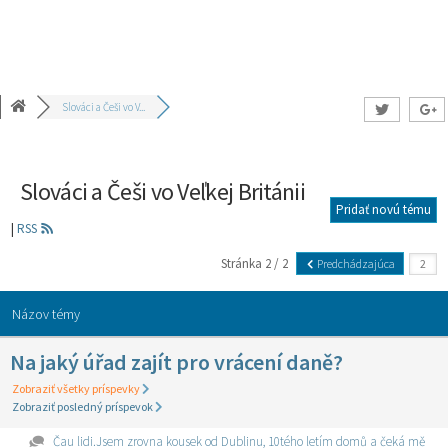
Slováci a Češi vo V...
Slováci a Češi vo Veľkej Británii
Pridať novú tému
|
RSS
Stránka 2 / 2
Predchádzajúca
Názov témy
Na jaký úřad zajít pro vrácení daně?
Zobraziť všetky príspevky
Zobraziť posledný príspevok
Čau lidi.Jsem zrovna kousek od Dublinu, 10tého letím domů a čeká mě