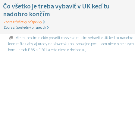
Čo všetko je treba vybaviť v UK keď tu
nadobro končím
Zobraziť všetky príspevky
Zobraziť posledný príspevok
Vie mi prosim niekto poradit co vsetko musim vybavit v UK ked tu nadobro
koncim?tak aby aj urady na slovensku boli spokojne.pocul som nieco o nejakych
formularoch P 85 a E 301.a este nieco o dochodku,...