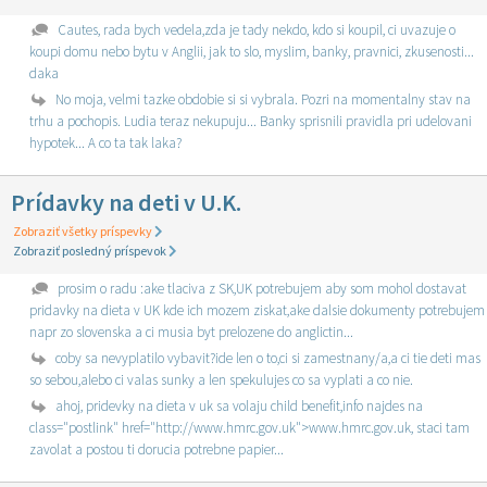
Cautes, rada bych vedela,zda je tady nekdo, kdo si koupil, ci uvazuje o
koupi domu nebo bytu v Anglii, jak to slo, myslim, banky, pravnici, zkusenosti...
daka
No moja, velmi tazke obdobie si si vybrala. Pozri na momentalny stav na
trhu a pochopis. Ludia teraz nekupuju... Banky sprisnili pravidla pri udelovani
hypotek... A co ta tak laka?
Prídavky na deti v U.K.
Zobraziť všetky príspevky
Zobraziť posledný príspevok
prosim o radu :ake tlaciva z SK,UK potrebujem aby som mohol dostavat
pridavky na dieta v UK kde ich mozem ziskat,ake dalsie dokumenty potrebujem
napr zo slovenska a ci musia byt prelozene do anglictin...
coby sa nevyplatilo vybavit?ide len o to,ci si zamestnany/a,a ci tie deti mas
so sebou,alebo ci valas sunky a len spekulujes co sa vyplati a co nie.
ahoj, pridevky na dieta v uk sa volaju child benefit,info najdes na
class="postlink" href="http://www.hmrc.gov.uk">www.hmrc.gov.uk, staci tam
zavolat a postou ti dorucia potrebne papier...