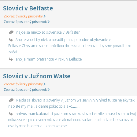
Slováci v Belfaste
Zobraziť všetky príspevky
Zobraziť posledný príspevok
najde sa niekto zo slovenska v Belfaste?
Ahojte vedel by niekto poradit pracu pripadne ubytovanie v
Belfaste.Chystáme sa s manželkou do Irska a potrebovali by sme poradit ako
začat.
ano ja mam bratrancou v irsku v Belfaste
Slováci v Južnom Walse
Zobraziť všetky príspevky
Zobraziť posledný príspevok
Najdu sa slovaci a slovenky v juznom walse??????????ked tu ste nejaky tak
napiste my mail a dame pokec co a ako.........
serfvus marek.akurat si pozeram stranku slovaci v exile a nasiel som tu tvoj
odkaz.sice s pred dvoch rokov ale ak nahodou sa tam nachadzas tak sa ozvi.o
dva tyzdne budem v juznom walese.