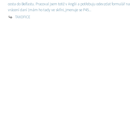
cesta do Belfastu. Pracoval jsem totiž v Anglii a potřebuju odevzdat formulář na
vrácení daní (mám ho tady ve skříni, jmenuje se P45...
TAXOFICE