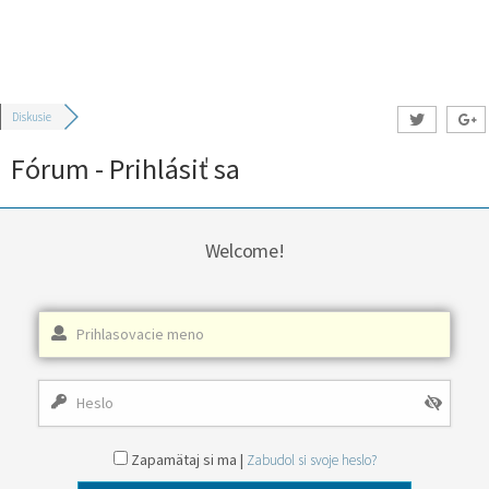
Diskusie
Fórum - Prihlásiť sa
Welcome!
Zapamätaj si ma |
Zabudol si svoje heslo?