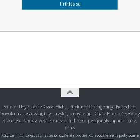
Partneri:
Ubytování v Krkonoších
,
Unterkunft Riesengebirge Tschechien
,
Dovolená a cestování, tipy na výlety a ubytování
,
Chata Krkonoše
,
Hotely
Krkonoše
,
Noclegi w Karkonoszach - hotele, pensjonaty, apartamenty,
chaty
Používaním tohto webu súhlasíte s uchovávaním
cookies
, ktoré používame na poskytovanie