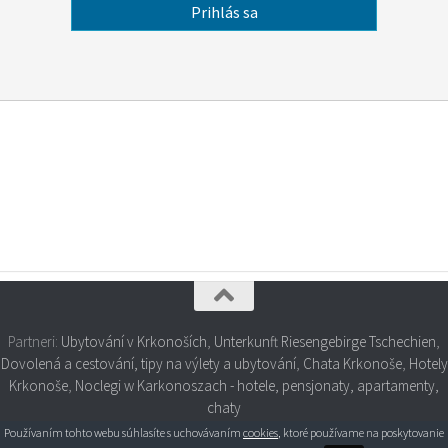
Partneri:
Ubytování v Krkonoších
,
Unterkunft Riesengebirge Tschechien
,
Dovolená a cestování, tipy na výlety a ubytování
,
Chata Krkonoše
,
Hotely
Krkonoše
,
Noclegi w Karkonoszach - hotele, pensjonaty, apartamenty,
chaty
Používaním tohto webu súhlasíte s uchovávaním
cookies
, ktoré používame na poskytovanie