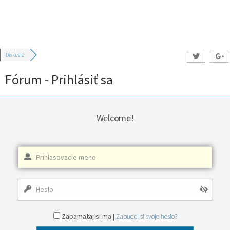
Diskusie
Fórum - Prihlásiť sa
Welcome!
Zapamätaj si ma |
Zabudol si svoje heslo?