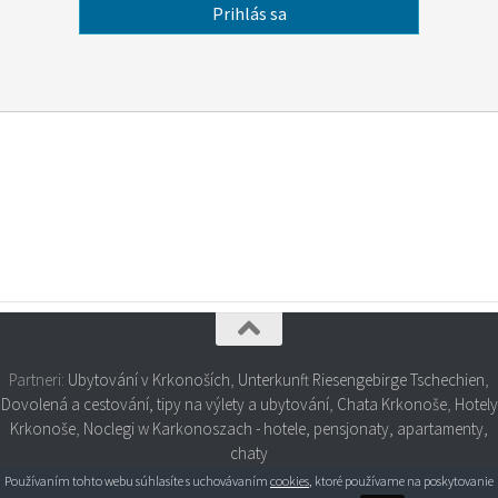
Partneri:
Ubytování v Krkonoších
,
Unterkunft Riesengebirge Tschechien
,
Dovolená a cestování, tipy na výlety a ubytování
,
Chata Krkonoše
,
Hotely
Krkonoše
,
Noclegi w Karkonoszach - hotele, pensjonaty, apartamenty,
chaty
Používaním tohto webu súhlasíte s uchovávaním
cookies
, ktoré používame na poskytovanie