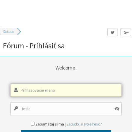
Diskusie
Fórum - Prihlásiť sa
Welcome!
Zapamätaj si ma |
Zabudol si svoje heslo?