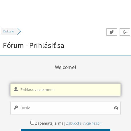
Diskusie
Fórum - Prihlásiť sa
Welcome!
Zapamätaj si ma |
Zabudol si svoje heslo?