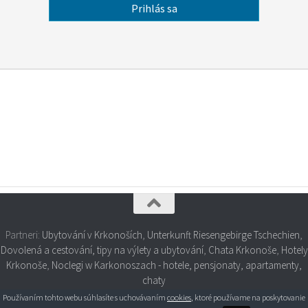
Partneri:
Ubytování v Krkonoších
,
Unterkunft Riesengebirge Tschechien
,
Dovolená a cestování, tipy na výlety a ubytování
,
Chata Krkonoše
,
Hotely
Krkonoše
,
Noclegi w Karkonoszach - hotele, pensjonaty, apartamenty,
chaty
Používaním tohto webu súhlasíte s uchovávaním
cookies
, ktoré používame na poskytovanie