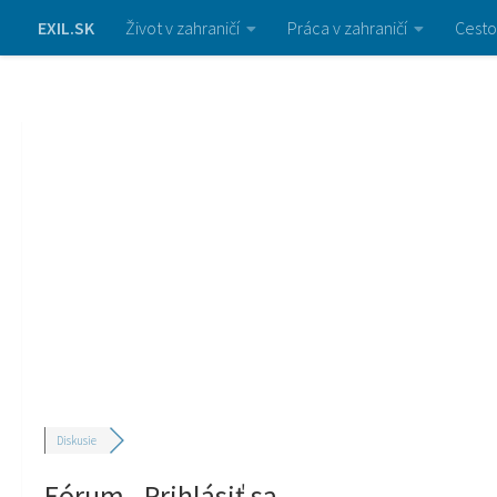
EXIL.SK
Život v zahraničí
Práca v zahraničí
Cesto
Diskusie
Fórum - Prihlásiť sa