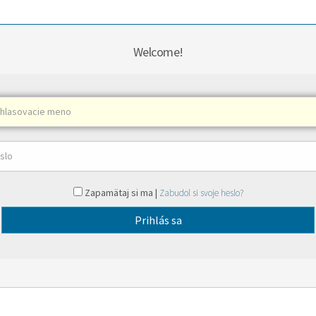
Welcome!
Zapamätaj si ma |
Zabudol si svoje heslo?