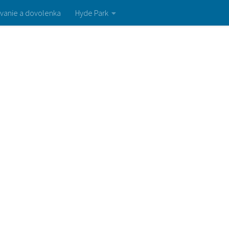
vanie a dovolenka
Hyde Park