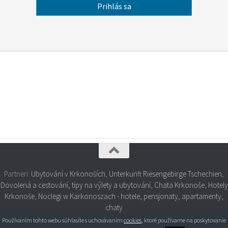
Partneri:
Ubytování v Krkonoších
,
Unterkunft Riesengebirge Tschechien
,
Dovolená a cestování, tipy na výlety a ubytování
,
Chata Krkonoše
,
Hotely
Krkonoše
,
Noclegi w Karkonoszach - hotele, pensjonaty, apartamenty,
chaty
Používaním tohto webu súhlasíte s uchovávaním
cookies
, ktoré používame na poskytovanie