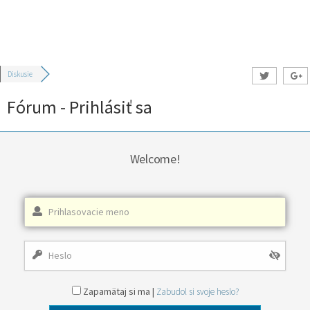
Diskusie
Fórum - Prihlásiť sa
Welcome!
Zapamätaj si ma |
Zabudol si svoje heslo?