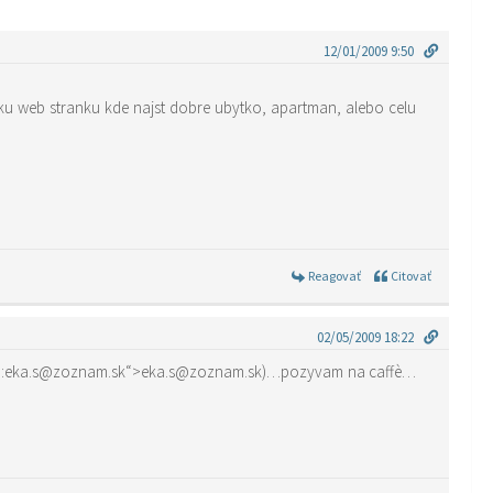
12/01/2009 9:50
jaku web stranku kde najst dobre ubytko, apartman, alebo celu
Reagovať
Citovať
02/05/2009 18:22
“mailto:eka.s@zoznam.sk“>eka.s@zoznam.sk)…pozyvam na caffè…