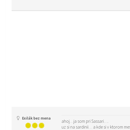
Exilák bez mena
ahoj…ja som pri Sassari….