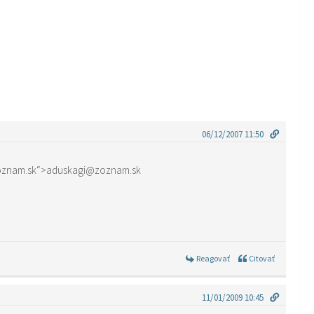
06/12/2007 11:50
ak chces moj kontakt…. email href=“mailto:aduskagi@zoznam.sk“>aduskagi@zoznam.sk
Reagovať
Citovať
11/01/2009 10:45