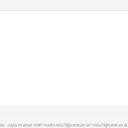
uz si na sardinii… a kde si v ktorom meste…napis mi email: href=“mailto:mila79@centrum.sk“>mila79@centrum.sk