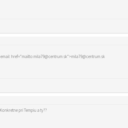
… a ty kde si v ktorom meste…napis mi email: href=“mailto:mila79@centrum.sk“>mila79@centrum.sk
. Konkretne pri Tempiu a ty??