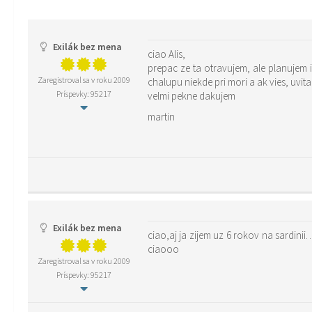
Exilák bez mena
ciao Alis,
prepac ze ta otravujem, ale planujem 
Zaregistroval sa v roku 2009
chalupu niekde pri mori a ak vies, uvitam
Príspevky: 95217
velmi pekne dakujem
martin
Exilák bez mena
ciao,aj ja zijem uz 6 rokov na sardi
ciaooo
Zaregistroval sa v roku 2009
Príspevky: 95217