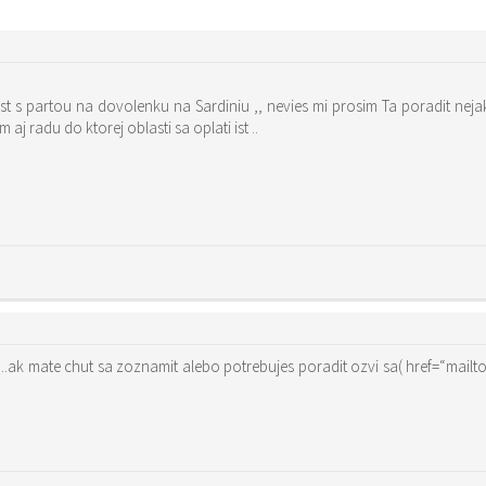
ist s partou na dovolenku na Sardiniu ,, nevies mi prosim Ta poradit ne
 aj radu do ktorej oblasti sa oplati ist ..
nii….ak mate chut sa zoznamit alebo potrebujes poradit ozvi sa( href=