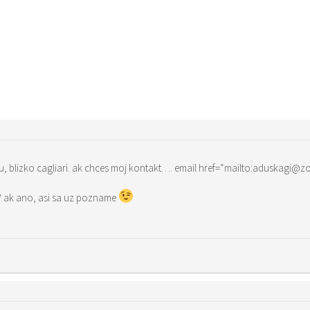
v ktorej casti sardinie si? ja zijem na juhu, blizko cagliari. 
ak ano, asi sa uz pozname