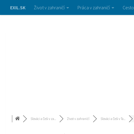
EXIL.SK
Život v zahraničí
Práca v zahraničí
Cesto
Slováci a Češi v za...
Život v zahraničí
Slováci a Češi v Ta...