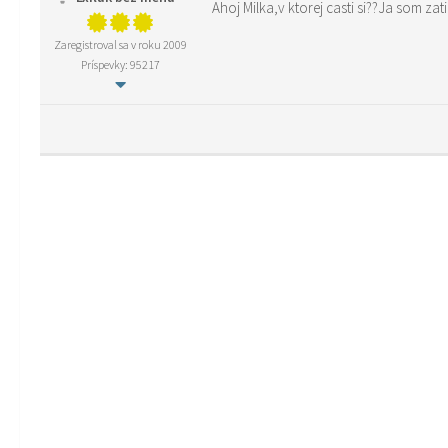
Ahoj Milka,v ktorej casti si??Ja som za
Zaregistroval sa v roku 2009
Príspevky: 95217