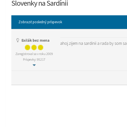
Slovenky na Sardínii
Zobraziť posledný príspevok
Exilák bez mena
ahoj.zijem na sardinii a rada by som 
Zaregistroval sa v roku 2009
Príspevky: 95217