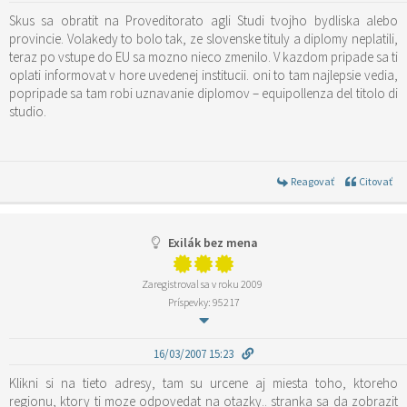
Skus sa obratit na Proveditorato agli Studi tvojho bydliska alebo
provincie. Volakedy to bolo tak, ze slovenske tituly a diplomy neplatili,
teraz po vstupe do EU sa mozno nieco zmenilo. V kazdom pripade sa ti
oplati informovat v hore uvedenej institucii. oni to tam najlepsie vedia,
popripade sa tam robi uznavanie diplomov – equipollenza del titolo di
studio.
Reagovať
Citovať
Exilák bez mena
Zaregistroval sa v roku 2009
Príspevky: 95217
16/03/2007 15:23
Klikni si na tieto adresy, tam su urcene aj miesta toho, ktoreho
regionu, ktory ti moze odpovedat na otazky.. stranka sa da zobrazit