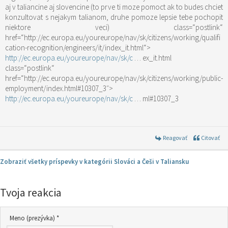
aj v taliancine aj slovencine (to prve ti moze pomoct ak to budes chciet
konzultovat s nejakym talianom, druhe pomoze lepsie tebe pochopit
niektore veci)
class=“postlink“
href=“http://ec.europa.eu/youreurope/nav/sk/citizens/working/qualifi
cation-recognition/engineers/it/index_it.html“>
http://ec.europa.eu/youreurope/nav/sk/c
… ex_it.html
class=“postlink“
href=“http://ec.europa.eu/youreurope/nav/sk/citizens/working/public-
employment/index.html#10307_3″>
http://ec.europa.eu/youreurope/nav/sk/c
… ml#10307_3
Reagovať
Citovať
Zobraziť všetky príspevky v kategórii Slováci a Češi v Taliansku
Tvoja reakcia
Meno (prezývka) *