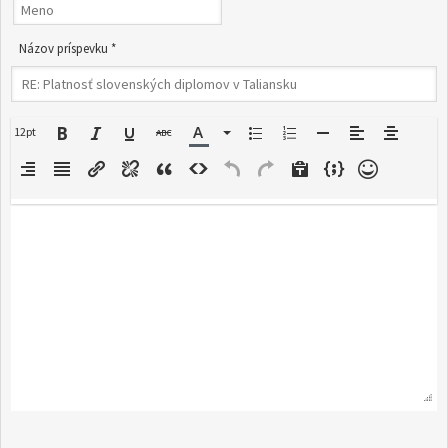
Názov príspevku *
12pt