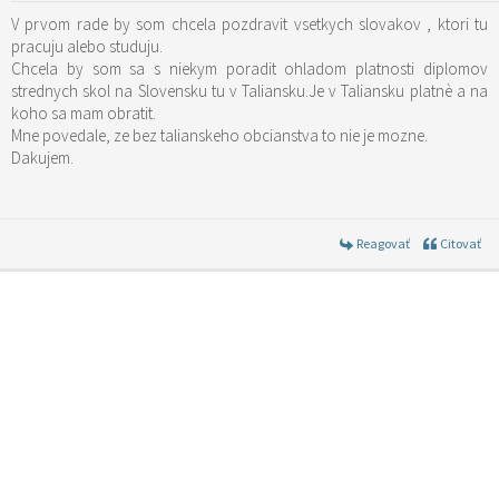
V prvom rade by som chcela pozdravit vsetkych slovakov , ktori tu
pracuju alebo studuju.
Chcela by som sa s niekym poradit ohladom platnosti diplomov
strednych skol na Slovensku tu v Taliansku.Je v Taliansku platnè a na
koho sa mam obratit.
Mne povedale, ze bez talianskeho obcianstva to nie je mozne.
Dakujem.
Reagovať
Citovať