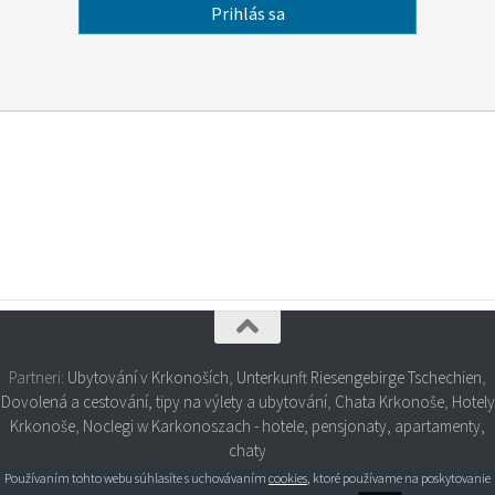
Partneri:
Ubytování v Krkonoších
,
Unterkunft Riesengebirge Tschechien
,
Dovolená a cestování, tipy na výlety a ubytování
,
Chata Krkonoše
,
Hotely
Krkonoše
,
Noclegi w Karkonoszach - hotele, pensjonaty, apartamenty,
chaty
Používaním tohto webu súhlasíte s uchovávaním
cookies
, ktoré používame na poskytovanie