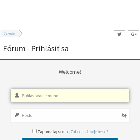
Diskusie
Fórum - Prihlásiť sa
Welcome!
Zapamätaj si ma |
Zabudol si svoje heslo?