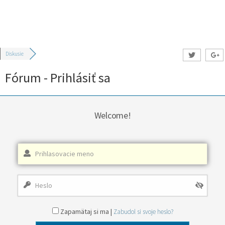
Diskusie
Fórum - Prihlásiť sa
Welcome!
Zapamätaj si ma |
Zabudol si svoje heslo?