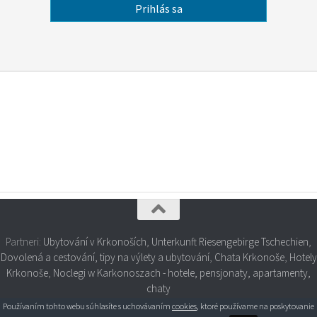
Partneri:
Ubytování v Krkonoších
,
Unterkunft Riesengebirge Tschechien
,
Dovolená a cestování, tipy na výlety a ubytování
,
Chata Krkonoše
,
Hotely
Krkonoše
,
Noclegi w Karkonoszach - hotele, pensjonaty, apartamenty,
chaty
Používaním tohto webu súhlasíte s uchovávaním
cookies
, ktoré používame na poskytovanie