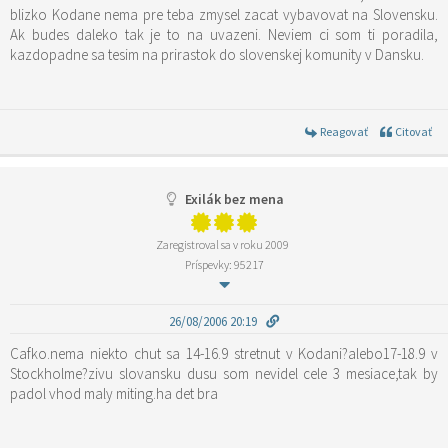
blizko Kodane nema pre teba zmysel zacat vybavovat na Slovensku.
Ak budes daleko tak je to na uvazeni. Neviem ci som ti poradila,
kazdopadne sa tesim na prirastok do slovenskej komunity v Dansku.
Reagovať
Citovať
Exilák bez mena
Zaregistroval sa v roku 2009
Príspevky: 95217
26/08/2006 20:19
Cafko.nema niekto chut sa 14-16.9 stretnut v Kodani?alebo17-18.9 v
Stockholme?zivu slovansku dusu som nevidel cele 3 mesiace,tak by
padol vhod maly miting.ha det bra