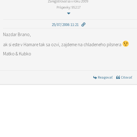
Zaregistroval sa v roku 2009
Príspevky: 95217
25/07/2006 11:21
Nazdar Brano,
ak si este v Hamare tak sa ozvi, zajdeme na chladeneho pilsnera
Matko & Kubko
Reagovať
Citovať