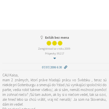
Exilák bez mena
Zaregistroval sa v roku 2009
Príspevky: 95217
07/07/2006 6:30
CAU Kaisa,
mam 2 známych, ktorí práve hľadajú prácu vo Švédsku , teraz sú
niekde pri Gotenburgu a smerujú do Ystad /sú vynikajúci spoločníci do
partie, vedia robiť takmer všetko/, ak si sám, nemáš možnosť pomôcť
im zohnať niečo? /Sú tam autom, ak by si o niečom vedel, tak sa ozvi,
ale hneď lebo sa chcú vrátiť, vraj nič nenašli/. Ja som na Slovensku,
dám im vedieť.