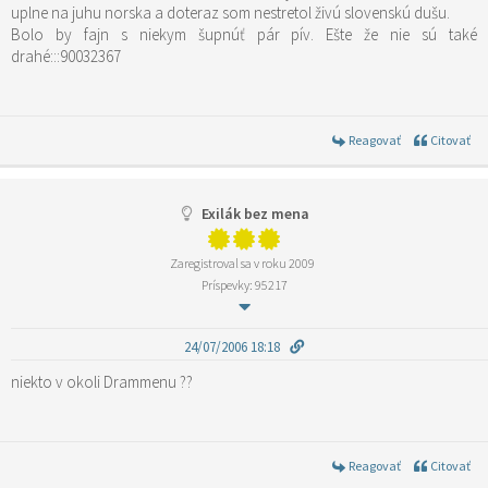
uplne na juhu norska a doteraz som nestretol živú slovenskú dušu.
Bolo by fajn s niekym šupnúť pár pív. Ešte že nie sú také
drahé:::90032367
Reagovať
Citovať
Exilák bez mena
Zaregistroval sa v roku 2009
Príspevky: 95217
24/07/2006 18:18
niekto v okoli Drammenu ??
Reagovať
Citovať