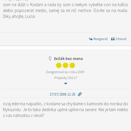
som na stáži v Kodani a rada by som s niekym vybehla von na kafco
alebo popozerať mesto, samej sa mi nič nechce. Ozvite sa na maila.
Diky,ahojte, Lucia
Reagovať
Citovať
Exilák bez mena
Zaregistroval sa v roku 2009
Príspevky: 95217
27/07/2006 11:28
ozaj este ma napadlo, z kodane sa chystame s kamosmi do norska do
Nyksundu. Je to taka dedinka uplne uplne na severe. Nie je tam niekto
z vas nahodou v okoli?