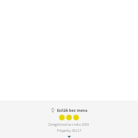
Exilák bez mena
Zaregistroval sa v roku 2009
Príspevky: 95217