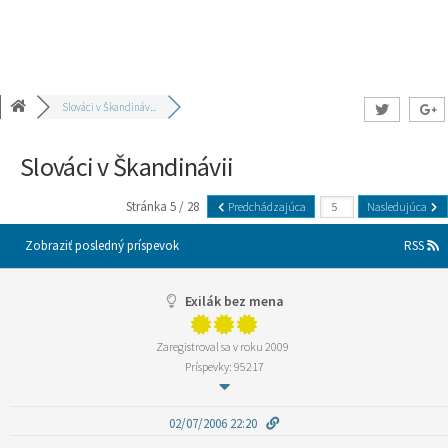
Slováci v Škandináv...
Slováci v Škandinávii
Stránka 5 / 28
Predchádzajúca
Nasledujúca
Zobraziť posledný príspevok
RSS
Exilák bez mena
Zaregistroval sa v roku 2009
Príspevky: 95217
02/07/2006 22:20