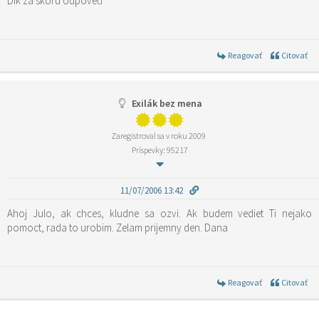
Dík za skorú odpoveď
Reagovať
Citovať
Exilák bez mena
Zaregistroval sa v roku 2009
Príspevky: 95217
11/07/2006 13:42
Ahoj Julo, ak chces, kludne sa ozvi. Ak budem vediet Ti nejako
pomoct, rada to urobim. Zelam prijemny den. Dana
Reagovať
Citovať