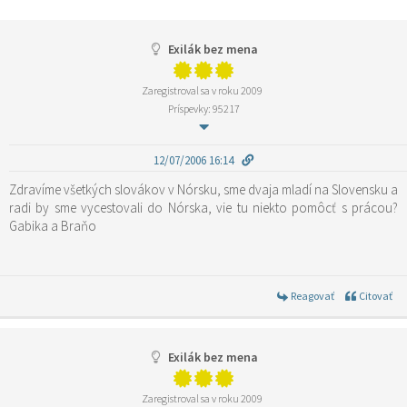
Exilák bez mena
Zaregistroval sa v roku 2009
Príspevky: 95217
12/07/2006 16:14
Zdravíme všetkých slovákov v Nórsku, sme dvaja mladí na Slovensku a
radi by sme vycestovali do Nórska, vie tu niekto pomôcť s prácou?
Gabika a Braňo
Reagovať
Citovať
Exilák bez mena
Zaregistroval sa v roku 2009