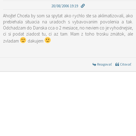
20/08/2006 19:19
Ahojte! Chcela by som sa spytat ako rychlo ste sa aklimatizovali, ako
prebiehala situacia na uradoch s vybavovanim povolenia a tak.
Odchadzam do Danska cca o 2 mesiace, no neviem co je vyhodnejsie,
ci si podat ziadost tu, ci az tam. Mam z toho trosku zmätok, ale
zvladam
dakujem
Reagovať
Citovať