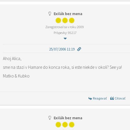
Exilák bez mena
Zaregistroval sa v roku 2009
Príspevky: 95217
25/07/2006 11:19
Ahoj Alica,
sme na stazi v Hamare do konca roka, si este niekde v okoli? See ya!
Matko & Kubko
Reagovať
Citovať
Exilák bez mena