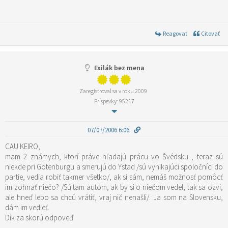
Reagovať
Citovať
Exilák bez mena
Zaregistroval sa v roku 2009
Príspevky: 95217
07/07/2006 6:06
CAU KEIRO,
mam 2 známych, ktorí práve hľadajú prácu vo Švédsku , teraz sú
niekde pri Gotenburgu a smerujú do Ystad /sú vynikajúci spoločníci do
partie, vedia robiť takmer všetko/, ak si sám, nemáš možnosť pomôcť
im zohnať niečo? /Sú tam autom, ak by si o niečom vedel, tak sa ozvi,
ale hneď lebo sa chcú vrátiť, vraj nič nenašli/. Ja som na Slovensku,
dám im vedieť.
Dík za skorú odpoveď