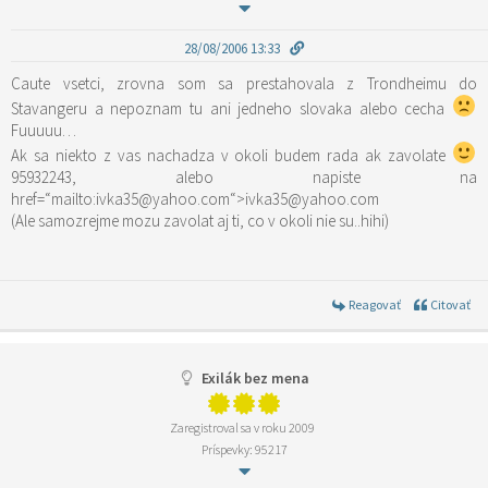
28/08/2006 13:33
Caute vsetci, zrovna som sa prestahovala z Trondheimu do
Stavangeru a nepoznam tu ani jedneho slovaka alebo cecha
Fuuuuu…
Ak sa niekto z vas nachadza v okoli budem rada ak zavolate
95932243, alebo napiste na
href=“mailto:ivka35@yahoo.com“>ivka35@yahoo.com
(Ale samozrejme mozu zavolat aj ti, co v okoli nie su..hihi)
Reagovať
Citovať
Exilák bez mena
Zaregistroval sa v roku 2009
Príspevky: 95217