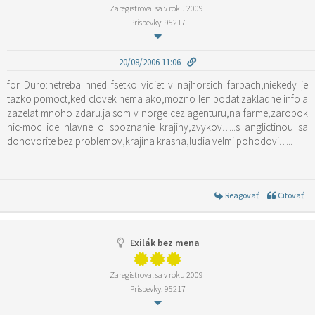
Zaregistroval sa v roku 2009
Príspevky: 95217
20/08/2006 11:06
for Duro:netreba hned fsetko vidiet v najhorsich farbach,niekedy je
tazko pomoct,ked clovek nema ako,mozno len podat zakladne info a
zazelat mnoho zdaru.ja som v norge cez agenturu,na farme,zarobok
nic-moc ide hlavne o spoznanie krajiny,zvykov…..s anglictinou sa
dohovorite bez problemov,krajina krasna,ludia velmi pohodovi…..
Reagovať
Citovať
Exilák bez mena
Zaregistroval sa v roku 2009
Príspevky: 95217