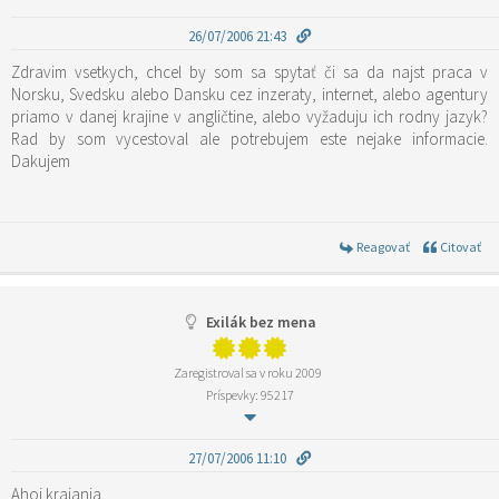
26/07/2006 21:43
Zdravim vsetkych, chcel by som sa spytať či sa da najst praca v
Norsku, Svedsku alebo Dansku cez inzeraty, internet, alebo agentury
priamo v danej krajine v angličtine, alebo vyžaduju ich rodny jazyk?
Rad by som vycestoval ale potrebujem este nejake informacie.
Dakujem
Reagovať
Citovať
Exilák bez mena
Zaregistroval sa v roku 2009
Príspevky: 95217
27/07/2006 11:10
Ahoj krajania,