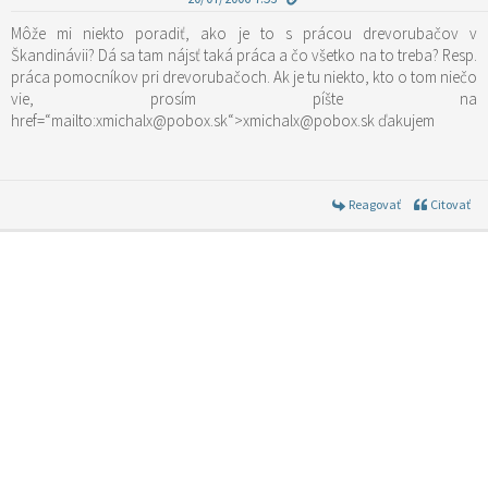
Môže mi niekto poradiť, ako je to s prácou drevorubačov v
Škandinávii? Dá sa tam nájsť taká práca a čo všetko na to treba? Resp.
práca pomocníkov pri drevorubačoch. Ak je tu niekto, kto o tom niečo
vie, prosím píšte na
href=“mailto:xmichalx@pobox.sk“>xmichalx@pobox.sk ďakujem
Reagovať
Citovať