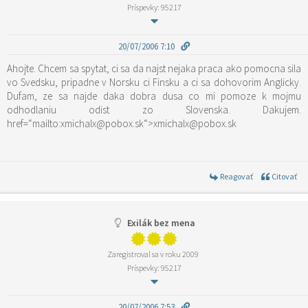
Príspevky: 95217
20/07/2006 7:10
Ahojte. Chcem sa spytat, ci sa da najst nejaka praca ako pomocna sila
vo Svedsku, pripadne v Norsku ci Finsku a ci sa dohovorim Anglicky.
Dufam, ze sa najde daka dobra dusa co mi pomoze k mojmu
odhodlaniu odist zo Slovenska. Dakujem.
href=“mailto:xmichalx@pobox.sk“>xmichalx@pobox.sk
Reagovať
Citovať
Exilák bez mena
Zaregistroval sa v roku 2009
Príspevky: 95217
20/07/2006 7:53