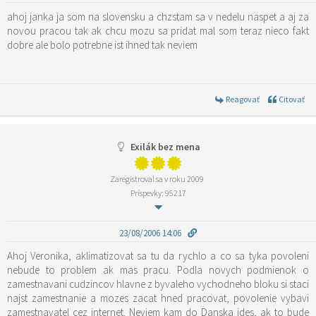
ahoj janka ja som na slovensku a chzstam sa v nedelu naspet a aj za
novou pracou tak ak chcu mozu sa pridat mal som teraz nieco fakt
dobre ale bolo potrebne ist ihned tak neviem
Reagovať
Citovať
Exilák bez mena
Zaregistroval sa v roku 2009
Príspevky: 95217
23/08/2006 14:06
Ahoj Veronika, aklimatizovat sa tu da rychlo a co sa tyka povoleni
nebude to problem ak mas pracu. Podla novych podmienok o
zamestnavani cudzincov hlavne z byvaleho vychodneho bloku si staci
najst zamestnanie a mozes zacat hned pracovat, povolenie vybavi
zamestnavatel cez internet. Neviem kam do Danska ides, ak to bude