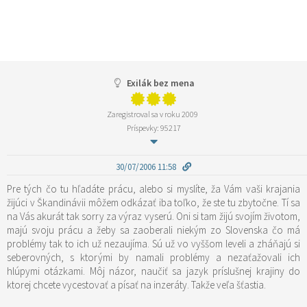
Exilák bez mena
Zaregistroval sa v roku 2009
Príspevky: 95217
30/07/2006 11:58
Pre tých čo tu hľadáte prácu, alebo si myslíte, ža Vám vaši krajania
žijúci v Škandinávii môžem odkázať iba toľko, že ste tu zbytočne. Tí sa
na Vás akurát tak sorry za výraz vyserú. Oni si tam žijú svojím životom,
majú svoju prácu a žeby sa zaoberali niekým zo Slovenska čo má
problémy tak to ich už nezaujíma. Sú už vo vyššom leveli a zháňajú si
seberovných, s ktorými by namali problémy a nezaťažovali ich
hlúpymi otázkami. Môj názor, naučiť sa jazyk príslušnej krajiny do
ktorej chcete vycestovať a písať na inzeráty. Takže veľa šťastia.