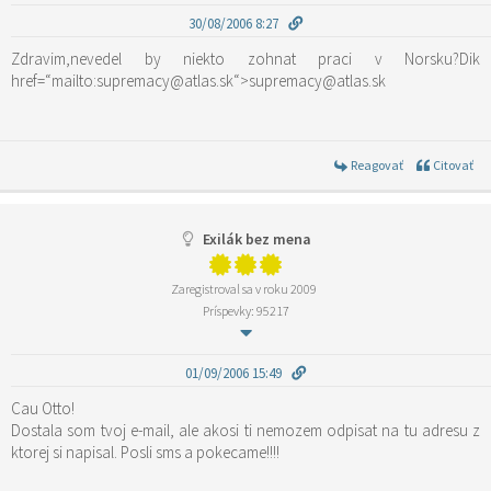
30/08/2006 8:27
Zdravim,nevedel by niekto zohnat praci v Norsku?Dik
href=“mailto:supremacy@atlas.sk“>supremacy@atlas.sk
Reagovať
Citovať
Exilák bez mena
Zaregistroval sa v roku 2009
Príspevky: 95217
01/09/2006 15:49
Cau Otto!
Dostala som tvoj e-mail, ale akosi ti nemozem odpisat na tu adresu z
ktorej si napisal. Posli sms a pokecame!!!!