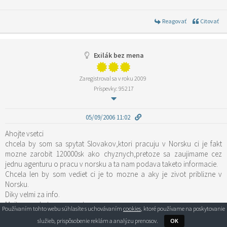
Reagovať
Citovať
Exilák bez mena
Zaregistroval sa v roku 2009
Príspevky: 95217
05/09/2006 11:02
Ahojte vsetci
chcela by som sa spytat Slovakov,ktori pracuju v Norsku ci je fakt
mozne zarobit 120000sk ako chyznych,pretoze sa zaujimame cez
jednu agenturu o pracu v norsku a ta nam podava taketo informacie.
Chcela len by som vediet ci je to mozne a aky je zivot priblizne v
Norsku.
Diky velmi za info.
Majte sa a drzte sa vo svete.
Používaním tohto webu súhlasíte s uchovávaním
cookies
, ktoré používame na poskytovanie
služieb, prispôsobenie reklám a analýzu prenosov.
OK