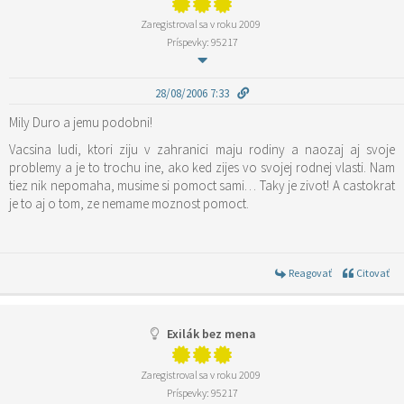
Zaregistroval sa v roku 2009
Príspevky: 95217
28/08/2006 7:33
Mily Duro a jemu podobni!
Vacsina ludi, ktori ziju v zahranici maju rodiny a naozaj aj svoje
problemy a je to trochu ine, ako ked zijes vo svojej rodnej vlasti. Nam
tiez nik nepomaha, musime si pomoct sami… Taky je zivot! A castokrat
je to aj o tom, ze nemame moznost pomoct.
Reagovať
Citovať
Exilák bez mena
Zaregistroval sa v roku 2009
Príspevky: 95217