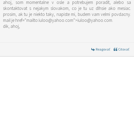
ahoj, som momentalne v osle a potrebujem poradit, alebo sa
skontaktovat s nejakym slovakom, co je tu uz dlhsie ako mesiac.
prosim, ak tu je niekto taky, napiste mi, budem vam velmi povdacny.
mail je href=“mailto:iuloo@yahoo.com“>iuloo@yahoo.com.
dik, ahoj,
Reagovať
Citovať