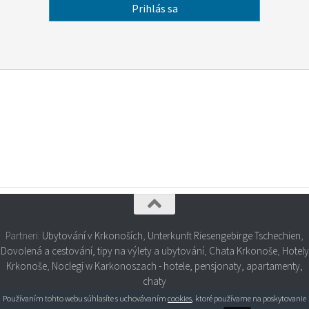
Partneri:
Ubytování v Krkonoších
,
Unterkunft Riesengebirge Tschechien
,
Dovolená a cestování, tipy na výlety a ubytování
,
Chata Krkonoše
,
Hotely
Krkonoše
,
Noclegi w Karkonoszach - hotele, pensjonaty, apartamenty,
chaty
Používaním tohto webu súhlasíte s uchovávaním
cookies
, ktoré používame na poskytovanie