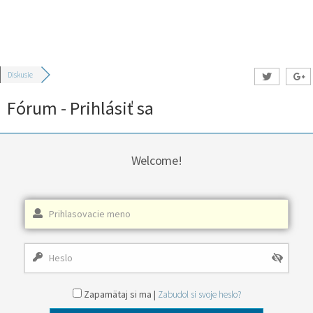
Diskusie
Fórum - Prihlásiť sa
Welcome!
Zapamätaj si ma |
Zabudol si svoje heslo?