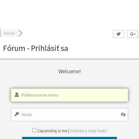
Diskusie
Fórum - Prihlásiť sa
Welcome!
Zapamätaj si ma |
Zabudol si svoje heslo?