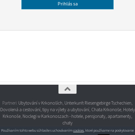
Partneri:
Ubytování v Krkonoších
,
Unterkunft Riesengebirge Tschechien
,
Dovolená a cestování, tipy na výlety a ubytování
,
Chata Krkonoše
,
Hotely
Krkonoše
,
Noclegi w Karkonoszach - hotele, pensjonaty, apartamenty,
chaty
Používaním tohto webu súhlasíte s uchovávaním
cookies
, ktoré používame na poskytovanie