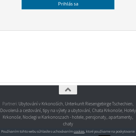
Partneri:
Ubytování v Krkonoších
,
Unterkunft Riesengebirge Tschechien
,
Dovolená a cestování, tipy na výlety a ubytování
,
Chata Krkonoše
,
Hotely
Krkonoše
,
Noclegi w Karkonoszach - hotele, pensjonaty, apartamenty,
chaty
Používaním tohto webu súhlasíte s uchovávaním
cookies
, ktoré používame na poskytovanie