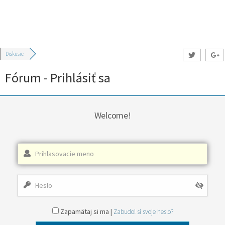
Diskusie
Fórum - Prihlásiť sa
Welcome!
Zapamätaj si ma |
Zabudol si svoje heslo?