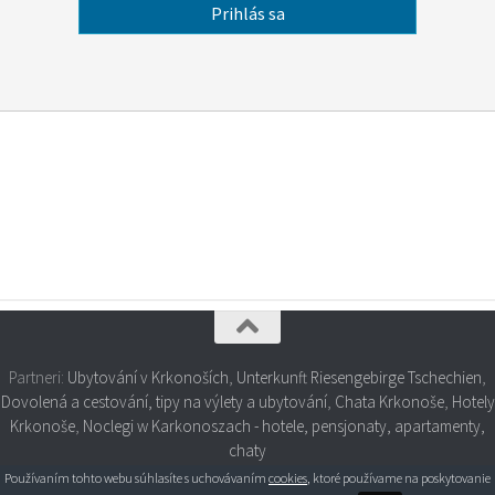
Partneri:
Ubytování v Krkonoších
,
Unterkunft Riesengebirge Tschechien
,
Dovolená a cestování, tipy na výlety a ubytování
,
Chata Krkonoše
,
Hotely
Krkonoše
,
Noclegi w Karkonoszach - hotele, pensjonaty, apartamenty,
chaty
Používaním tohto webu súhlasíte s uchovávaním
cookies
, ktoré používame na poskytovanie