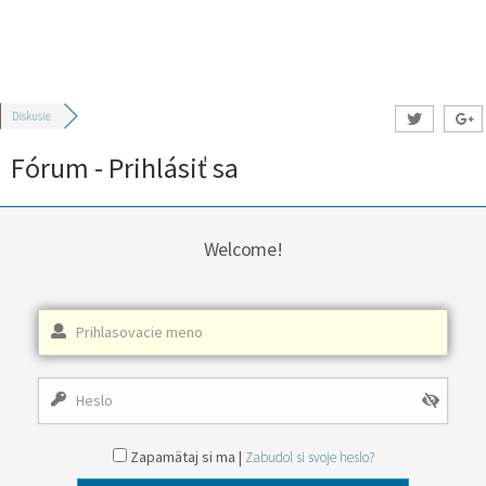
Diskusie
Fórum - Prihlásiť sa
Welcome!
Zapamätaj si ma |
Zabudol si svoje heslo?