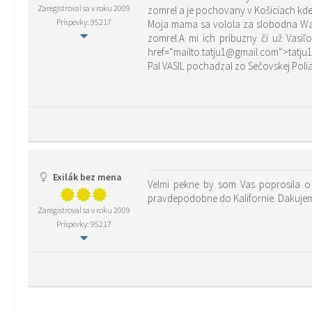
Zaregistroval sa v roku 2009
zomrel a je pochovany v Košiciach kde
Príspevky: 95217
Moja mama sa volola za slobodna Wagne
zomrel.A mi ich príbuzny či už Vasiľ
href=“mailto:tatju1@gmail.com“>tatj
Exilák bez mena
Velmi pekne by som Vas poprosila o nejake informacie o potomkoch O Janovi Krizsovi, nasej rodine,ktory 
pravdepodobne do Kalifornie. Dakuje
Zaregistroval sa v roku 2009
Príspevky: 95217