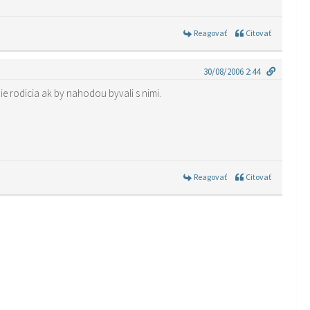
Reagovať
Citovať
30/08/2006 2:44
nie rodicia ak by nahodou byvali s nimi.
Reagovať
Citovať