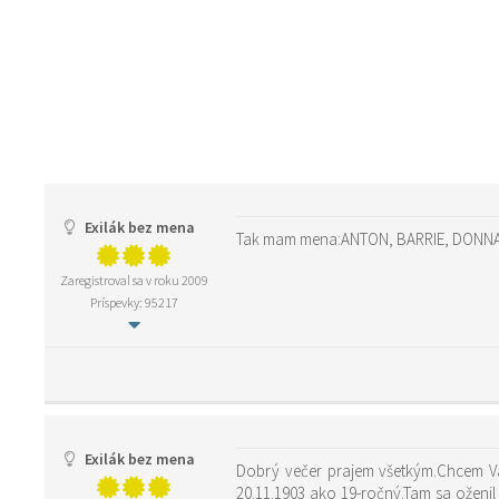
Exilák bez mena
Tak mam mena:ANTON, BARRIE, DONNA, 
Zaregistroval sa v roku 2009
Príspevky: 95217
Exilák bez mena
Dobrý večer prajem všetkým.Chcem V
20.11.1903 ako 19-ročný.Tam sa oženil