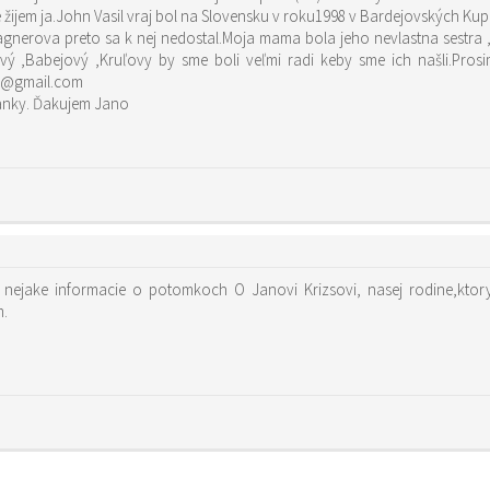
 žijem ja.John Vasil vraj bol na Slovensku v roku1998 v Bardejovských Ku
rova preto sa k nej nedostal.Moja mama bola jeho nevlastna sestra ,už z
ový ,Babejový ,Kruľovy by sme boli veľmi radi keby sme ich našli.Prosi
u1@gmail.com
Pal VASIL pochadzal zo Sečovskej Polianky. Ďakujem Jano
sa odstahoval zo Slovenska-Ratkovskej Zdychavy do USA
m.