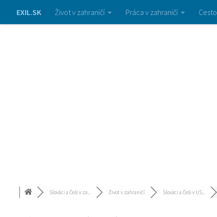
EXIL.SK
Život v zahraničí
Práca v zahraničí
Cesto
Slováci a Češi v za...
Život v zahraničí
Slováci a Češi v US...