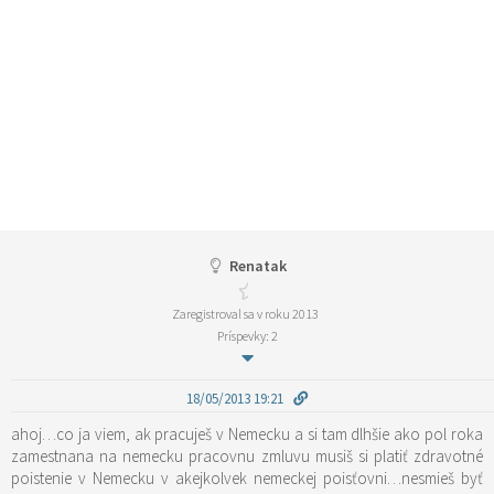
Renatak
Zaregistroval sa v roku 2013
Príspevky: 2
18/05/2013 19:21
ahoj…co ja viem, ak pracuješ v Nemecku a si tam dlhšie ako pol roka
zamestnana na nemecku pracovnu zmluvu musiš si platiť zdravotné
poistenie v Nemecku v akejkolvek nemeckej poisťovni…nesmieš byť