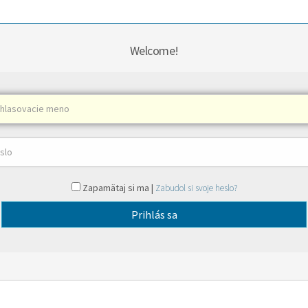
Welcome!
Zapamätaj si ma |
Zabudol si svoje heslo?