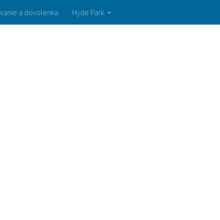
vanie a dovolenka
Hyde Park