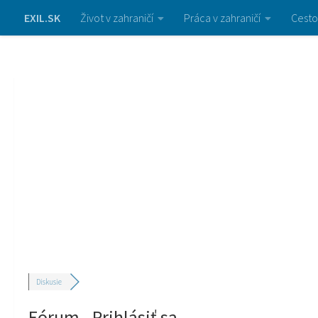
EXIL.SK
Život v zahraničí
Práca v zahraničí
Cesto
Diskusie
Fórum - Prihlásiť sa